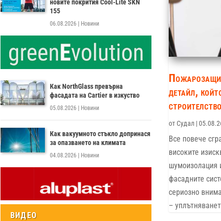
новите покрития Cool-Lite SKN
155
06.08.2026
|
Новини
Пожарозащит
Как NorthGlass превърна
детайл, койт
фасадата на Cartier в изкуство
строителств
05.08.2026
|
Новини
от
Судал
|
05.08.2
Как вакуумното стъкло допринася
Все повече сгр
за опазването на климата
високите изиск
04.08.2026
|
Новини
шумоизолация 
фасадните сист
сериозно внима
– уплътняването
ВИДЕО