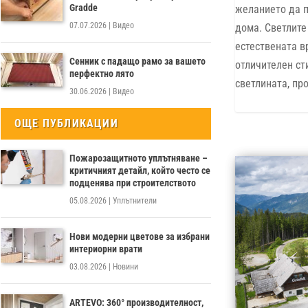
Gradde
желанието да п
07.07.2026
|
Видео
дома. Светлите
естествената в
Сенник с падащо рамо за вашето
отличителен сти
перфектно лято
светлината, про
30.06.2026
|
Видео
ОЩЕ ПУБЛИКАЦИИ
Пожарозащитното уплътняване –
критичният детайл, който често се
подценява при строителството
05.08.2026
|
Уплътнители
Нови модерни цветове за избрани
интериорни врати
03.08.2026
|
Новини
ARTEVO: 360° производителност,