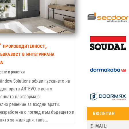
производителност,
гъвкавост в интегрирана
ма
рати и ролетки
ndow Solutions обяви пускането на
одна врата ARTEVO, с която
енната платформа с
лно решение за входни врати.
разработена с поглед към бъдещето и
БЮЛЕТИН
акто за жилищни, така...