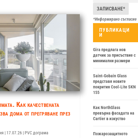
*Информирано съгласие
ПУБЛИКАЦИ
И
Gira предлага нов
датчик за присъствие с
минимални размери
Saint-Gobain Glass
представя новите
покрития Cool-Lite SKN
155
имата. Как качествената
Как NorthGlass
зва дома от прегряване през
превърна фасадата на
Cartier в изкуство
ия
|
17.07.26
|
PVC дограма
Пожарозащитното