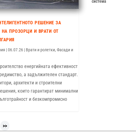
система
нтелигентното решение за
 на прозорци и врати от
лгария
рия
|
06.07.26
|
Врати и ролетки
,
Фасади и
троителство енергийната ефективност
предимство, а задължителен стандарт.
итори, архитекти и строителни
решения, които гарантират минимални
дълготрайност и безкомпромисно
>>