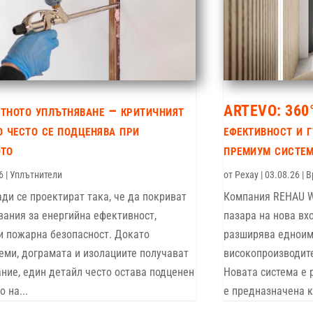
ното уплътняване – критичният
ARTEVO: 360° 
о често се подценява при
ефективност и 
ото
премиум систе
6
|
Уплътнители
от
Рехау
|
03.08.26
|
В
ади се проектират така, че да покриват
Компания REHAU Wi
вания за енергийна ефективност,
пазара на нова вх
и пожарна безопасност. Докато
разширява едноим
еми, дограмата и изолациите получават
високопроизводите
ние, един детайл често остава подценен
Новата система е 
 на...
е предназначена к