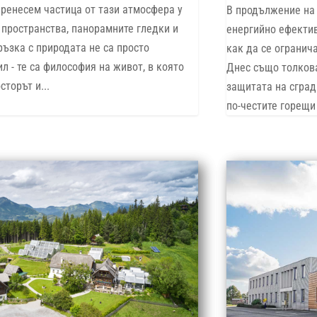
ренесем частица от тази атмосфера у
В продължение на 
 пространства, панорамните гледки и
енергийно ефекти
ръзка с природата не са просто
как да се огранич
л - те са философия на живот, в която
Днес също толков
сторът и...
защитата на сград
по-честите горещи 