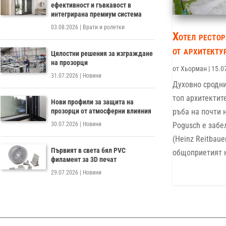
ефективност и гъвкавост в
интегрирана премиум система
03.08.2026
|
Врати и ролетки
Хотел рестор
от архитект
Цялостни решения за изграждане
на прозорци
от
Хьорман
|
15.0
31.07.2026
|
Новини
Духовно сродни
топ архитектит
Нови профили за защита на
прозорци от атмосферни влияния
ръба на почти 
30.07.2026
|
Новини
Pogusch е забе
(Heinz Reitbaue
Първият в света бял PVC
общоприетият н
филамент за 3D печат
29.07.2026
|
Новини