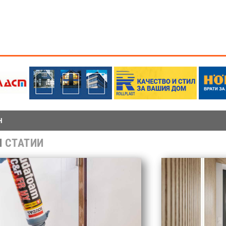
Н
И
СТАТИИ