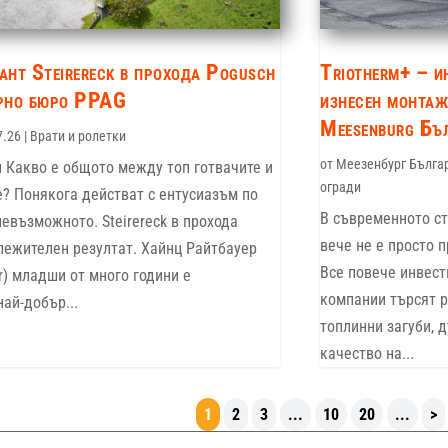
ант Steirereck в прохода Pogusch
Triotherm+ – и
урно бюро PPAG
изнесен монтаж
Meesenburg Бъ
7.26
|
Врати и ролетки
от
Меезенбург Бълга
 Какво е общото между топ готвачите и
огради
е? Понякога действат с ентусиазъм по
В съвременното с
невъзможното. Steirereck в прохода
вече не е просто 
лежителен резултат. Хайнц Райтбауер
Все повече инвест
r) младши от много години е
компании търсят 
ай-добър...
топлинни загуби, 
качество на...
1
2
3
...
10
20
...
>