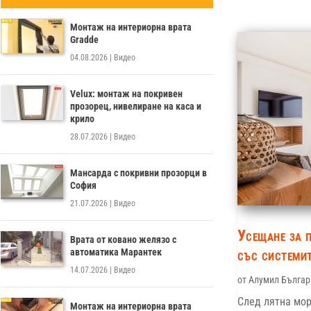
Монтаж на интериорна врата
Gradde
04.08.2026
|
Видео
Velux: монтаж на покривен
прозорец, нивелиране на каса и
крило
28.07.2026
|
Видео
Мансарда с покривни прозорци в
София
21.07.2026
|
Видео
Усещане за 
Врата от ковано желязо с
автоматика Марантек
със системит
14.07.2026
|
Видео
от
Алумил Българ
След лятна мор
Монтаж на интериорна врата