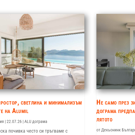
простор, светлина и минимализъм
Не само през з
е на Alumil
дограма предпа
лятото
ия
|
22.07.26
|
ALU дограма
от
Декьонинк Българ
ска почивка често си тръгваме с