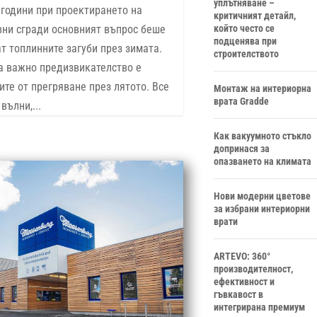
уплътняване –
години при проектирането на
критичният детайл,
който често се
вни сгради основният въпрос беше
подценява при
ат топлинните загуби през зимата.
строителството
а важно предизвикателство е
ите от прегряване през лятото. Все
Монтаж на интериорна
врата Gradde
вълни,...
Как вакуумното стъкло
допринася за
опазването на климата
Нови модерни цветове
за избрани интериорни
врати
ARTEVO: 360°
производителност,
ефективност и
гъвкавост в
интегрирана премиум