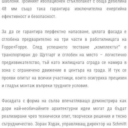
шаблони. Тройният изолационен стъклопакет с обща дебелина
48 мм също така гарантира изключителна енергийна
ефективност и безопасност.
За да се гарантира перфектно напасване, цялата фасада е
сглобена предварително на три части в работилницата на
Foppe+Foppe. След успешното тестване „комплектът“ е
транспортиран до Щутгарт и сглобен на място – логистично
предизвикателство, тъй като жилищната сграда се намира в
зона с ограничено движение в центъра на града. И тук се
прояви опитът на всички участници, които осигуриха прецизен
и гладък монтаж въпреки трудните условия.
Фасадата с форма на сълза впечатляващо демонстрира как
дори най-необичайните архитектурни идеи могат да бъдат
реализирани чрез технически опит, творчески решения и тясно
сътрудничество. Зоран Ходак, управляващ директор на Schmitt