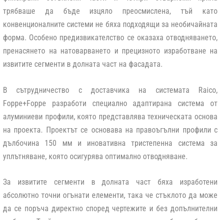
трябваше да бъде изцяло преосмислена, тъй като
конвенционалните системи не бяха подходящи за необичайната
форма. Особено предизвикателство се оказаха отводняването,
пренасянето на натоварването и прецизното изработване на
извитите сегменти в долната част на фасадата.
В сътрудничество с доставчика на системата Raico,
Foppe+Foppe разработи специално адаптирана система от
алуминиеви профили, която представлява техническата основа
на проекта. Проектът се основава на правоъгълни профили с
дълбочина 150 мм и иновативна тристепенна система за
уплътняване, която осигурява оптимално отводняване.
За извитите сегменти в долната част бяха изработени
абсолютно точни огънати елементи, така че стъклото да може
да се поръча директно според чертежите и без допълнителни