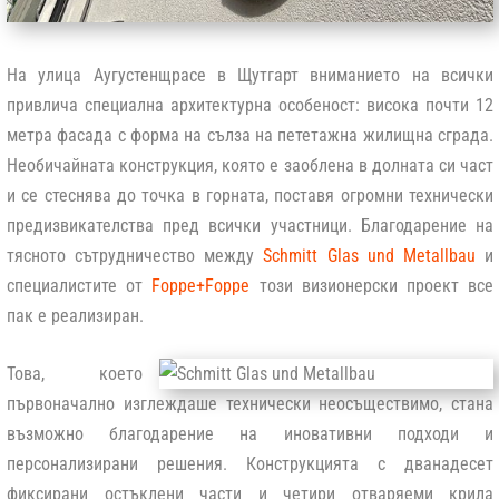
На улица Аугустенщрасе в Щутгарт вниманието на всички
привлича специална архитектурна особеност: висока почти 12
метра фасада с форма на сълза на пететажна жилищна сграда.
Необичайната конструкция, която е заоблена в долната си част
и се стеснява до точка в горната, поставя огромни технически
предизвикателства пред всички участници. Благодарение на
тясното сътрудничество между
Schmitt Glas und Metallbau
и
специалистите от
Foppe+Foppe
този визионерски проект все
пак е реализиран.
Това, което
първоначално изглеждаше технически неосъществимо, стана
възможно благодарение на иновативни подходи и
персонализирани решения. Конструкцията с дванадесет
фиксирани остъклени части и четири отваряеми крила