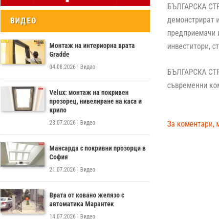
БЪЛГАРСКА СТР
демонстрират и
ВИДЕО
предприемачи и
Монтаж на интериорна врата
инвеститори, с
Gradde
04.08.2026
|
Видео
БЪЛГАРСКА СТРО
съвременни ком
Velux: монтаж на покривен
прозорец, нивелиране на каса и
крило
28.07.2026
|
Видео
За коментари, 
Мансарда с покривни прозорци в
София
21.07.2026
|
Видео
Врата от ковано желязо с
автоматика Марантек
14.07.2026
|
Видео