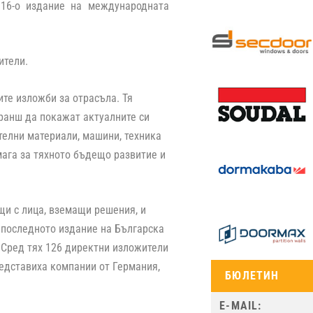
 16-о издание на международната
ложители.
е изложби за отрасъла. Тя
бранш да покажат актуалните си
телни материали, машини, техника
мага за тяхното бъдещо развитие и
и с лица, вземащи решения, и
 последното издание на Българска
 Сред тях 126 директни изложители
едставиха компании от Германия,
БЮЛЕТИН