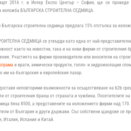
арт 2016 г. в Интер Експо Център – София, ще се проведе
на изложба БЪЛГАРСКА СТРОИТЕЛНА СЕДМИЦА.
и Българска строителна седмица предлага 15% отстъпка за из
ОИТЕЛНА СЕДМИЦА се утвърди като една от най-представителнит
жност както на известни, така и на нови фирми от строителния 
ения. Участието на фирми производители или вносители на строи
ограма
и врати, химически продукти, топло- и хидроизолации спо
 им на българския и европейския пазар.
оставя неповторими възможности за осъществяване на b2b срещ
и от строителния бранш от страната и чужбина. Посетителите на
мица бяха 8500, а представените на изложението фирми над 170.
тели от България и други държави. Със собствени щандове се пр
, Италия, Испания и Китай.