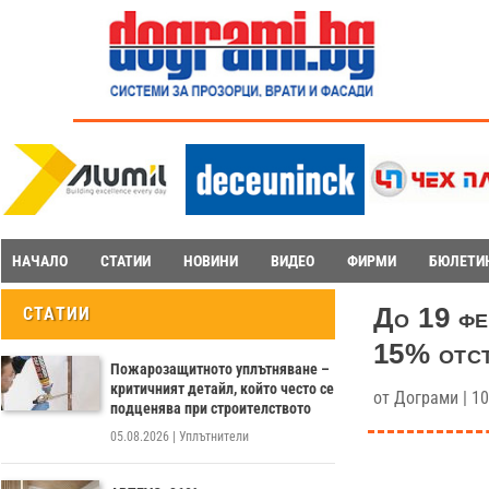
НАЧАЛО
СТАТИИ
НОВИНИ
ВИДЕО
ФИРМИ
БЮЛЕТИ
До 19 фе
СТАТИИ
15% отст
Пожарозащитното уплътняване –
критичният детайл, който често се
от
Дограми
|
10
подценява при строителството
05.08.2026
|
Уплътнители