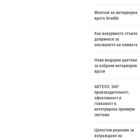
Монтаж на интериорна
врата Gradde
Как вакуумното стъкло
допринася за
опазването на климата
Нови модерни цветове
за избрани интериорни
врати
ARTEVO: 360°
производителност,
ефективност и
гъвкавост в
интегрирана премиум
система
Цялостни решения за
изграждане на