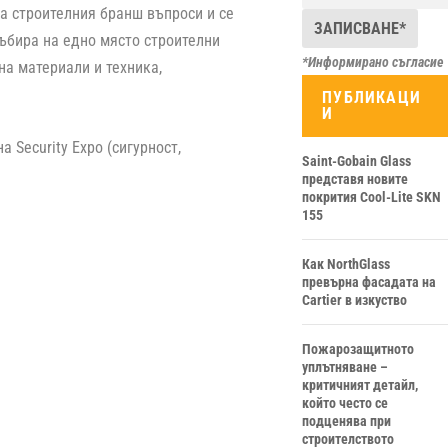
 строителния бранш въпроси и се
събира на едно място строителни
*Информирано съгласие
на материали и техника,
ПУБЛИКАЦИ
И
Security Expo (сигурност,
Saint-Gobain Glass
представя новите
покрития Cool-Lite SKN
155
Как NorthGlass
превърна фасадата на
Cartier в изкуство
Пожарозащитното
уплътняване –
критичният детайл,
който често се
подценява при
строителството