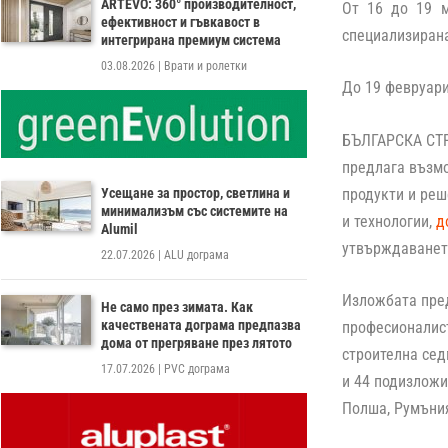
ARTEVO: 360° производителност,
Oт 16 до 19 м
ефективност и гъвкавост в
специализира
интегрирана премиум система
03.08.2026
|
Врати и ролетки
До 19 февруар
БЪЛГАРСКА СТР
предлага възмо
Усещане за простор, светлина и
продукти и реш
минимализъм със системите на
и технологии,
д
Alumil
утвърждаването
22.07.2026
|
ALU дограма
Изложбата пред
Не само през зимата. Как
качествената дограма предпазва
професионалист
дома от прегряване през лятото
строителна сед
17.07.2026
|
PVC дограма
и 44 подизложи
Полша, Румъния