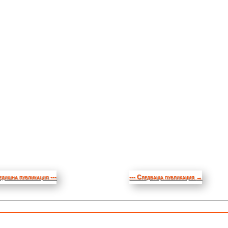
едишна публикация ---
--- Следваща публикация
→