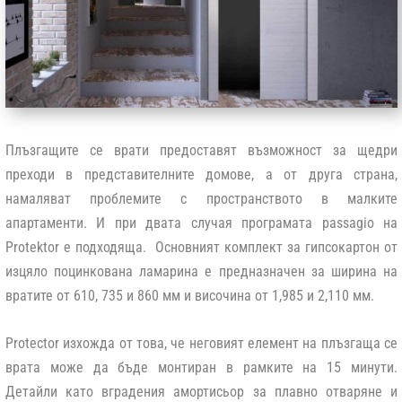
Плъзгащите се врати предоставят възможност за щедри
преходи в представителните домове, а от друга страна,
намаляват проблемите с пространството в малките
апартаменти. И при двата случая програмата passagio на
Protektor е подходяща. Основният комплект за гипсокартон от
изцяло поцинкована ламарина е предназначен за ширина на
вратите от 610, 735 и 860 мм и височина от 1,985 и 2,110 мм.
Protector изхожда от това, че неговият елемент на плъзгаща се
врата може да бъде монтиран в рамките на 15 минути.
Детайли като вградения амортисьор за плавно отваряне и