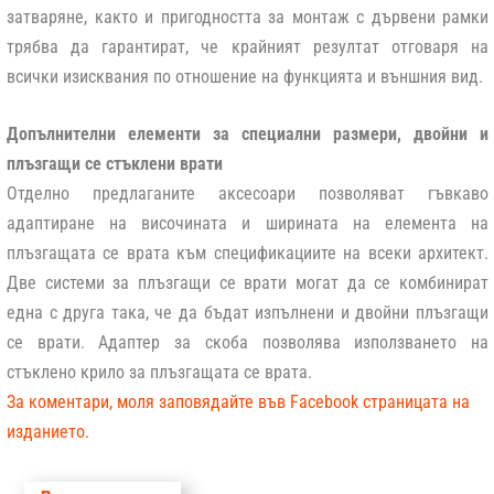
затваряне, както и пригодността за монтаж с дървени рамки
трябва да гарантират, че крайният резултат отговаря на
всички изисквания по отношение на функцията и външния вид.
Допълнителни елементи за специални размери, двойни и
плъзгащи се стъклени врати
Отделно предлаганите аксесоари позволяват гъвкаво
адаптиране на височината и ширината на елемента на
плъзгащата се врата към спецификациите на всеки архитект.
Две системи за плъзгащи се врати могат да се комбинират
една с друга така, че да бъдат изпълнени и двойни плъзгащи
се врати. Адаптер за скоба позволява използването на
стъклено крило за плъзгащата се врата.
За коментари, моля заповядайте във Facebook страницата на
изданието.