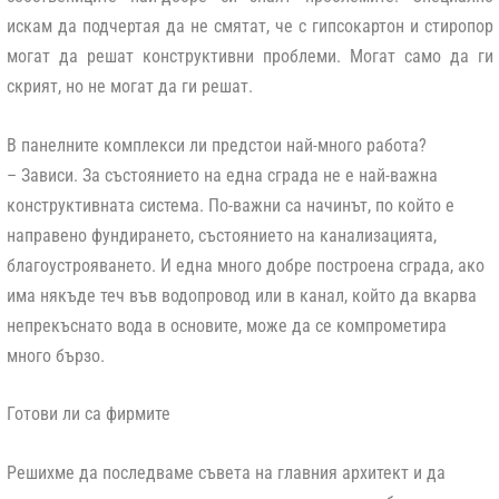
искам да подчертая да не смятат, че с гипсокартон и стиропор
могат да решат конструктивни проблеми. Могат само да ги
скрият, но не могат да ги решат.
В панелните комплекси ли предстои най-много работа?
– Зависи. За състоянието на една сграда не е най-важна
конструктивната система. По-важни са начинът, по който е
направено фундирането, състоянието на канализацията,
благоустрояването. И една много добре построена сграда, ако
има някъде теч във водопровод или в канал, който да вкарва
непрекъснато вода в основите, може да се компрометира
много бързо.
Готови ли са фирмите
Решихме да последваме съвета на главния архитект и да