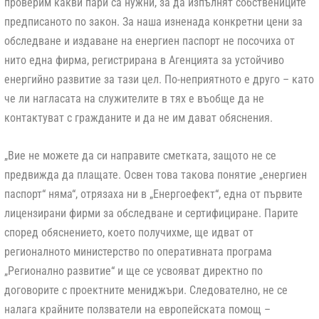
проверим какви пари са нужни, за да изпълнят собствениците
предписаното по закон. За наша изненада конкретни цени за
обследване и издаване на енергиен паспорт не посочиха от
нито една фирма, регистрирана в Агенцията за устойчиво
енергийно развитие за тази цел. По-неприятното е друго – като
че ли нагласата на служителите в тях е въобще да не
контактуват с гражданите и да не им дават обяснения.
„Вие не можете да си направите сметката, защото не се
предвижда да плащате. Освен това такова понятие „енергиен
паспорт“ няма“, отрязаха ни в „Енергоефект“, една от първите
лицензирани фирми за обследване и сертифициране. Парите
според обяснението, което получихме, ще идват от
регионалното министерство по оперативната програма
„Регионално развитие“ и ще се усвояват директно по
договорите с проектните мениджъри. Следователно, не се
налага крайните ползватели на европейската помощ –