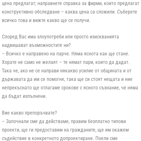
цена предлагат; направнете справка за фирми, които предлагат
конструктивно обследване – каква цена са сложили. Съберете
всичко това и вижте какво ще се получи.
Според Вас има злоупотреби или просто изискванията
надвишават възможностите ни?
– Всичко е направено на парче. Няма яснота как ще стане.
Хорате не само не желаят – те нямат пари, които да дадат.
Така че, ако не се направи някакво усилие от общината и от
държавата да им се помогне, така ще си стоят нещата и ние
непрекъснато ще отлагаме срокове с ясното съзнание, че няма
да бъдат изпълнени.
Вие какво препоръчвате?
– Започнали сме да действаме, правим безплатно типови
проекти, ще ги предоставим на гражданите, ще им окажем
съдействие в конкретното допроектиране. Поели сме