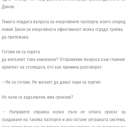
Диков.
Темата повдига въпроса за енергийните паспорти, които според
новия Закон за енергийната ефективност всяка сграда трябва
да притежава.
Готови ли са хората
да изпълнят това изискване? Отправихме въпроса към главния
архитект на столицата, ето как премина разговорът:
– Не са готови. Не желаят да дават пари за хартия.
Но нали са задължени, има срокове?
– Направете справка колко пъти се отлага срокът за
създаване на такива паспорти и ако остане сегашната система,