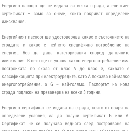
Енергиен паспорт
ще се издава за всяка сграда, а
енергиен
сертификат
– само за онези, които покриват определени
изисквания.
Енергийният паспорт
ще удостоверява какво е състоянието на
сградата и какво е нейното специфично потребление на
енергия, без да дава категоризация според данъчните
изисквания. В него ще се указва какво енергопотребление има
постройката по скала от клас А до клас G, каквато е
класификацията при електроуредите, като А показва най-малко
енергопотребление, а G – най-голямо. Паспортът на нова
сграда подлежи на презаверка на всеки 3 години.
Енергиен сертификат
се издава на сграда, която отговаря на
определени условия, за да получи сертификат Б или А.
Сертификат не се получава веднага след построяване на