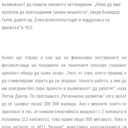
възможност да намали пиковото натоварване. „Няма да има
проблем да присъединим такива мощности”, увери Божидар
Гатев, директор „Електроексплоатация и поддръжка на
мрежата“ в ЧЕЗ.
Колко ще струва и как ще се финансира поставянето на
фотоволтаици на покривите на панелните блокове главният
архитект обеща да каже скоро. „Част от това, което правим, е
да стимулираме хората да си свършат тяхната работа, а ние да
им осигурим без пари проекти и възможност да работят”, каза
Петър Диков. По програмата „Регионално развитие” сега могат
да се санират около 200 000 жилища. Ако с мерките, които се
приложат в тях, се намали енергийната мощност с 2 киловата и
половина (2,5 киловата), това прави общо 500 мегавата. Това е
една четвърт от АЕЦ „Белене”, илюстрира разсъжденията си