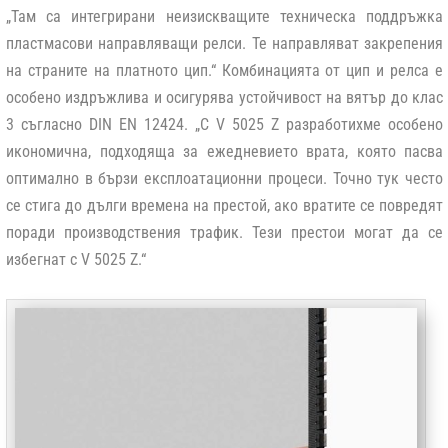
„Там са интегрирани неизискващите техническа поддръжка
пластмасови направляващи релси. Те направляват закрепения
на страните на платното цип.“ Комбинацията от цип и релса е
особено издръжлива и осигурява устойчивост на вятър до клас
3 съгласно DIN EN 12424. „С V 5025 Z разработихме особено
икономична, подходяща за ежедневието врата, която пасва
оптимално в бързи експлоатационни процеси. Точно тук често
се стига до дълги времена на престой, ако вратите се повредят
поради производствения трафик. Тези престои могат да се
избегнат с V 5025 Z.“