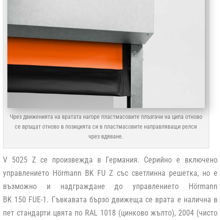
Чрез движенията на вратата нагоре пластмасовите плъзгачи на ципа отново
се връщат отново в позицията си в пластмасовите направляващи релси
чрез вдяване.
V 5025 Z се произвежда в Германия. Серийно е включено
управлението Hörmann BK FU Z със светлинна решетка, но е
възможно и надграждане до управлението Hörmann
BK 150 FUE-1. Гъвкавата бързо движеща се врата е налична в
пет стандарти цвята по RAL 1018 (цинково жълто), 2004 (чисто