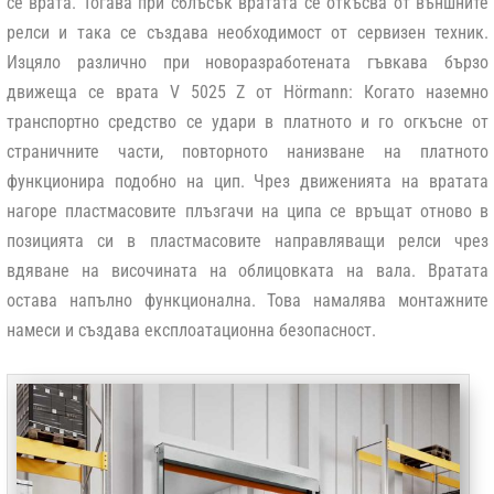
се врата. Тогава при сблъсък вратата се откъсва от външните
релси
и така се създава необходимост от сервизен техник.
Изцяло различно при новоразработената гъвкава бързо
движеща се врата V 5025 Z от Hörmann: Когато наземно
транспортно средство се удари в платното и го огкъсне от
страничните части, повторното нанизване на платното
функционира подобно на цип. Чрез движенията на вратата
нагоре пластмасовите плъзгачи на ципа се връщат отново в
позицията си в пластмасовите направляващи релси чрез
вдяване на височината на облицовката на вала. Вратата
остава напълно функционална. Това намалява монтажните
намеси и създава експлоатационна безопасност.