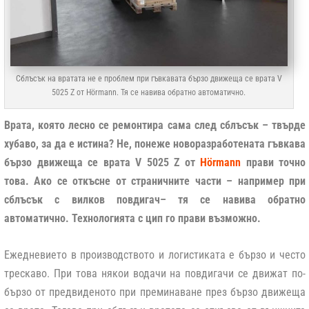
Сблъсък на вратата не е проблем при гъвкавата бързо движеща се врата V
5025 Z от Hörmann. Тя се навива обратно автоматично.
Врата, която лесно се ремонтира сама след сблъсък – твърде
хубаво, за да е истина? Не, понеже новоразработената гъвкава
бързо движеща се врата V 5025 Z от
Hörmann
прави точно
това. Ако се откъсне от страничните части – например при
сблъсък с вилков повдигач– тя се навива обратно
автоматично. Технологията с цип го прави възможно.
Ежедневието в производството и логистиката е бързо и често
трескаво. При това някои водачи на повдигачи се движат по-
бързо от предвиденото при преминаване през бързо движеща