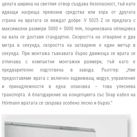
цялата ширина на светлия отвор създава безопасност, тъй като
идващи насреща превозни средства или хора от другата
страна на вратата се виждат добре. V 5025 Z се предлага с
максимални размери 5000 × 5000 mm, поцинкована облицовка
на вала се доставя стандартно. Скоростта на отваряне е два
метра в секунда, скоростта на затваряне е един метър в
секунда. При монтажа гъвкавата бързо движеща се врата се
отличава с компактни монтажни размери, тъй като е
предварително подготвена в завода. Рьотгер: „Ние
предоставяме врата с включен задвижващ модул, управление
и принадлежности в една опаковка – това улеснява
транспорта. А благодарение на концепцията със Snap кабел на
Hörmann вратата се свързва особено лесно и бързо.“