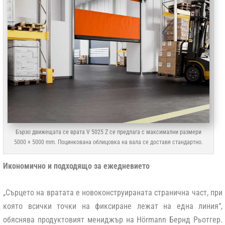
Бързо движещата се врата V 5025 Z се предлага с максимални размери
5000 × 5000 mm. Поцинкована облицовка на вала се доставя стандартно.
Икономично и подходящо за ежедневието
„Сърцето на вратата е новоконструираната странична част, при
която всички точки на фиксиране лежат на една линия“,
обяснява продуктовият мениджър на Hörmann Бернд Рьотгер.