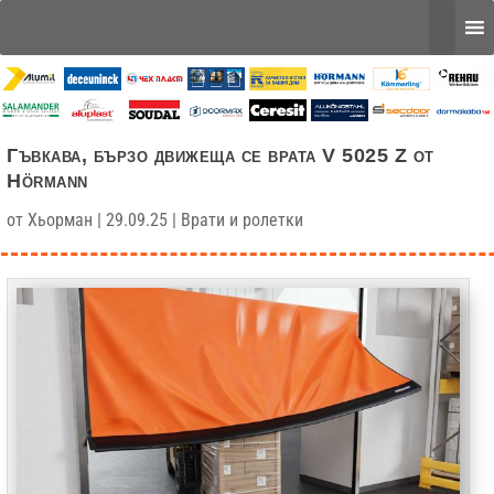
Гъвкава, бързо движеща се врата V 5025 Z от
Hörmann
от
Хьорман
|
29.09.25
|
Врати и ролетки