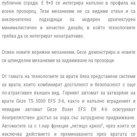
публични сгради.
Е 9×0
се интегрира напълно в профила на
всеки прозорец. Тези механизми не са видими отвън и са
изключително подходящи за модерен архитектурен
минималистичен и изчистен дизайн, в който технологиите
трябва да се интегрират ненатрапчиво.
Освен новите верижни механизми, Geze демонстрира и новите
си шпинделни механизми за задвижване на прозорци.
От гамата на
технологиите за врати
бяха представени системи
за врати, които комбинират достъпност и безопасност с още
по-атрактивен външен вид. Горният автомат за затваряне на
врати
Geze TS 5000 EFS 3-6
, както и напълно вграденият и
невидим автомат
Geze Boxer EFS EN 4-6
осигуряват
безпрепятствен достъп за хора със затруднено придвижване.
Автоматите са с т.нар функция „летящо крило“, чрез която се
изключва действието и преминаването през вратата се