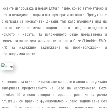
Гостите изпробваха и новия
ECturn Inside
, който автоматично и
почти невидимо отваря и затваря врати на панти. Продуктът е
с награда за иновативен дизайн, тъй като външният вид на
вратата не се променя – задвижването е изцяло вградено в
крилото и касата. На изложението беше представена и
системата за автоматични врати на панти
Geze SLimdrive EMD-
F/R
за надеждно задвижване на противопожарни и
противодимни врати.
Решенията за
стъклени плъзгащи се врати и стени
с нов дизайн
завършват представянето на Geze на изложението.
Geze
Levolan 60
е ново изящно интериорно решение за ръчно
плъзгащи се врати с функционално и леко задвижване без
усилия. Geze представи и изключително подходящо решение за