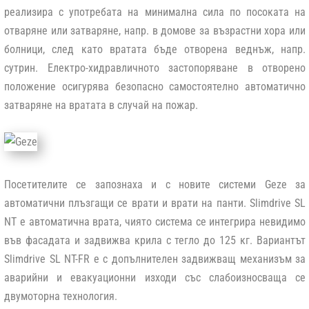
реализира с употребата на минимална сила по посоката на
отваряне или затваряне, напр. в домове за възрастни хора или
болници, след като вратата бъде отворена веднъж, напр.
сутрин. Електро-хидравличното застопоряване в отворено
положение осигурява безопасно самостоятелно автоматично
затваряне на вратата в случай на пожар.
Посетителите се запознаха и с новите
системи Geze за
автоматични плъзгащи се врати и врати на панти
.
Slimdrive SL
NT
е автоматична врата, чиято система се интегрира невидимо
във фасадата и задвижва крила с тегло до 125 кг. Вариантът
Slimdrive SL NT-FR
е с допълнителен задвижващ механизъм за
аварийни и евакуационни изходи със слабоизносваща се
двумоторна технология.