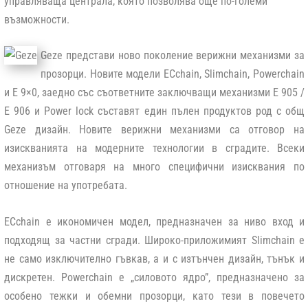
управляваща централа, която позволява още по-големи
възможности.
Geze
представи ново поколение верижни механизми за
прозорци. Новите модели
ECchain
,
Slimchain
,
Powerchain
и
Е 9×0
, заедно със съответните заключващи механизми
E 905
/
E 906
и
Power lock
съставят един пълен продуктов род с общ
Geze дизайн
. Новите верижни механизми са отговор на
изискванията на модерните технологии в сградите. Всеки
механизъм отговаря на много специфични изисквания по
отношение на употребата.
ECchain
е икономичен модел, предназначен за ниво вход и
подходящ за частни сгради. Широко-приложимият
Slimchain
е
не само изключително гъвкав, а и с изтънчен дизайн, тънък и
дискретен.
Powerchain
е „силовото ядро”, предназначено за
особено тежки и обемни прозорци, като тези в повечето