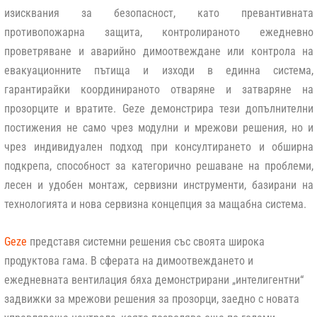
изисквания за безопасност, като превантивната
противопожарна защита, контролираното ежедневно
проветряване и аварийно димоотвеждане или контрола на
евакуационните пътища и изходи в единна система,
гарантирайки координираното отваряне и затваряне на
прозорците и вратите. Geze демонстрира тези допълнителни
постижения не само чрез модулни и мрежови решения, но и
чрез индивидуален подход при консултирането и обширна
подкрепа, способност за категорично решаване на проблеми,
лесен и удобен монтаж, сервизни инструменти, базирани на
технологията и нова сервизна концепция за мащабна система.
Geze
представя системни решения със своята широка
продуктова гама. В сферата на
димоотвеждането и
ежедневната вентилация
бяха демонстрирани „интелигентни“
задвижки за мрежови решения за прозорци, заедно с новата