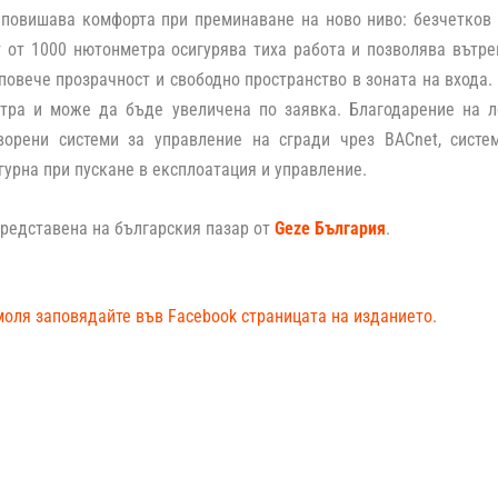
 повишава комфорта при преминаване на ново ниво: безчетков 
 от 1000 нютонметра осигурява тиха работа и позволява вътр
повече прозрачност и свободно пространство в зоната на входа.
тра и може да бъде увеличена по заявка. Благодарение на ле
ворени системи за управление на сгради чрез BACnet, систе
гурна при пускане в експлоатация и управление.
редставена на българския пазар от
Geze България
.
моля заповядайте във Facebook страницата на изданието.