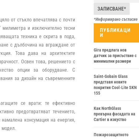
*Информирано съгласие
зцяло от стъкло впечатлява с почти
7 милиметра и изключително тесни
ПУБЛИКАЦИ
И
яващата техника е скрита в пода,
ване с дълбочина на вграждане от
Gira предлага нов
кция. Това дава на архитектите
датчик за присъствие с
минимални размери
рачност. Освен това, решението с
ество опции за оборудване. С
Saint-Gobain Glass
квания за дизайн на съвременните
представя новите
покрития Cool-Lite SKN
155
згащите се врати: те ефективно
Как NorthGlass
тивно предотвратяват течението,
превърна фасадата на
Cartier в изкуство
с намалена консумация на енергия,
 модел.
Пожарозащитното