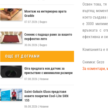
Освен това, тя
въртящ момент
Монтаж на интериорна врата
Gradde
което създава 
07.07.2026
|
Видео
е 3000 милиме
връзката с от
Сенник с падащо рамо за вашето
ефективна и си
перфектно лято
30.06.2026
|
Видео
Компанията е п
ОЩЕ ОТ ДОГРАМИ
Снимки: Geze
За коментари, 
Gira предлага нов датчик за
присъствие с минимални размери
07.08.2026
|
Новини
Saint-Gobain Glass представя
новите покрития Cool-Lite SKN
155
06.08.2026
|
Новини