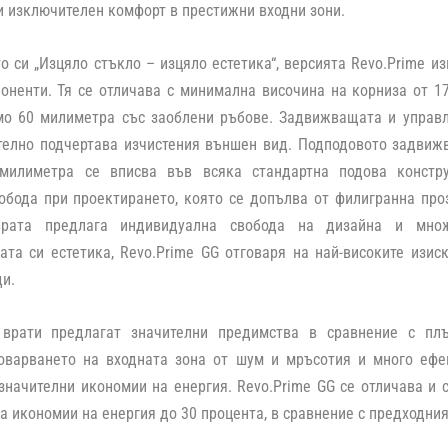
 изключителен комфорт в престижни входни зони.
о си „Изцяло стъкло – изцяло естетика“, версията Revo.Prime и
оненти. Тя се отличава с минимална височина на корниза от 1
мо 60 милиметра със заоблени ръбове. Задвижващата и управл
телно подчертава изчистения външен вид. Подподовото задвиж
милиметра се вписва във всяка стандартна подова констру
бода при проектирането, която се допълва от филигранна проз
рата предлага индивидуална свобода на дизайна и множ
та си естетика, Revo.Prime GG отговаря на най-високите изис
и.
врати предлагат значителни предимства в сравнение с плъ
оварването на входната зона от шум и мръсотия и много ефек
значителни икономии на енергия. Revo.Prime GG се отличава и 
а икономии на енергия до 30 процента, в сравнение с предходния