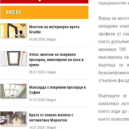
съвършенство и
ВИДЕО
Вярна на мотот
невидими комп
Монтаж на интериорна врата
Gradde
профили от са
04.08.2026
|
Видео
което допълни
минимум 180 
Velux: монтаж на покривен
максимална сво
прозорец, нивелиране на каса и
въртяща се в
крило
безкомпромисна
28.07.2026
|
Видео
стъклени фасад
Мансарда с покривни прозорци в
София
Въртящите се 
21.07.2026
|
Видео
намаляват нат
което води до 
Врата от ковано желязо с
което позволяв
автоматика Марантек
14.07.2026
|
Видео