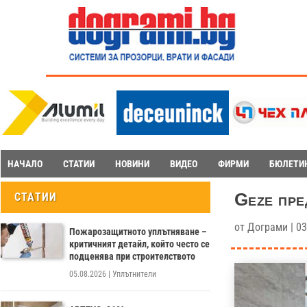
НАЧАЛО
СТАТИИ
НОВИНИ
ВИДЕО
ФИРМИ
БЮЛЕТИ
Geze пре
СТАТИИ
от
Дограми
|
03
Пожарозащитното уплътняване –
критичният детайл, който често се
подценява при строителството
05.08.2026
|
Уплътнители