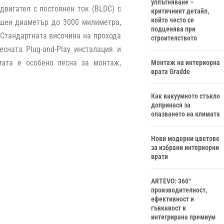
уплътняване –
двигател с постоянен ток (BLDC) с
критичният детайл,
който често се
ешен диаметър до 3000 милиметра,
подценява при
 Стандартната височина на прохода
строителството
сната Plug-and-Play инсталация и
мата е особено лесна за монтаж,
Монтаж на интериорна
врата Gradde
Как вакуумното стъкло
допринася за
опазването на климата
Нови модерни цветове
за избрани интериорни
врати
ARTEVO: 360°
производителност,
ефективност и
гъвкавост в
интегрирана премиум