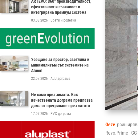
ARTEVO: 360° производителност,
ефективност и гъвкавост в
интегрирана премиум система
03.08.2026
|
Врати и ролетки
Усещане за простор, светлина и
минимализъм със системите на
Alumil
22.07.2026
|
ALU дограма
Не само през зимата. Как
качествената дограма предпазва
дома от прегряване през лятото
17.07.2026
|
PVC дограма
Geze
разширява
Revo.Prime GG