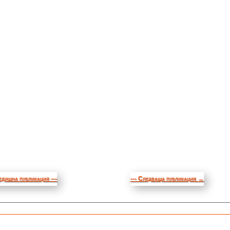
едишна публикация ---
--- Следваща публикация
→