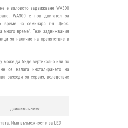
ане е валовото задвижване WA300
ране. WA300 е нов двигател за
по време на семинара г-н Щьок.
а много време”. Тези задвижвания
чици за наличие на препятствие в
му може да бъде вертикално или по
 не се налага инсталирането на
ва разходи за сервиз, вследствие
Диагонален монтаж
тата. Има възможност и за LED