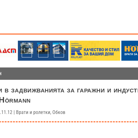
Н
 в задвижванията за гаражни и индус
 Hörmann
.11.12
|
Врати и ролетки
,
Обков