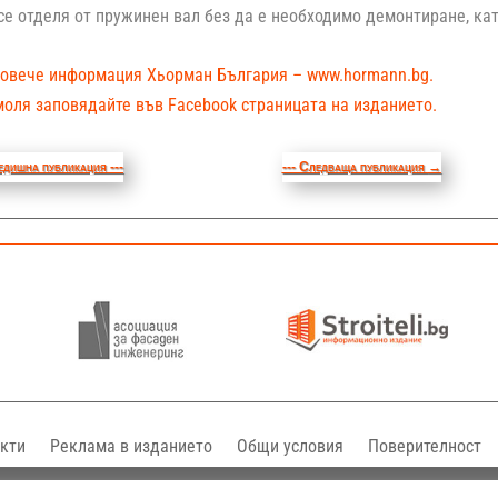
е отделя от пружинен вал без да е необходимо демонтиране, ка
повече информация Хьорман България – www.hormann.bg.
моля заповядайте във Facebook страницата на изданието.
едишна публикация ---
--- Следваща публикация
→
кти
Реклама в изданието
Общи условия
Поверителност