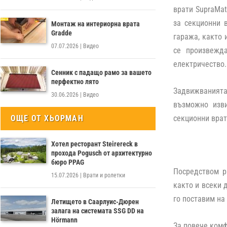
врати SupraMat
за секционни 
Монтаж на интериорна врата
Gradde
гаража, както 
07.07.2026
|
Видео
се произвежд
електричество.
Сенник с падащо рамо за вашето
перфектно лято
Задвижванията 
30.06.2026
|
Видео
възможно изви
ОЩЕ ОТ ХЬОРМАН
секционни врат
Хотел ресторант Steirereck в
прохода Pogusch от архитектурно
бюро PPAG
Посредством р
15.07.2026
|
Врати и ролетки
както и всеки 
го поставим на
Летището в Саарлуис-Дюрен
залага на системата SSG DD на
Hörmann
За повече комф