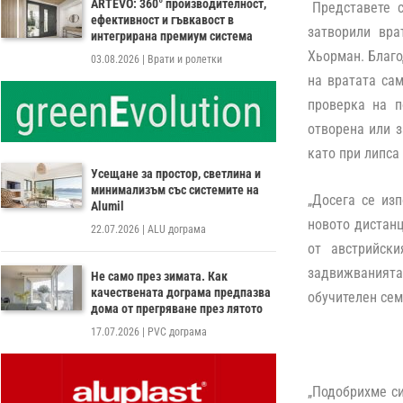
ARTEVO: 360° производителност,
Представете с
ефективност и гъвкавост в
затворили вра
интегрирана премиум система
Хьорман. Благ
03.08.2026
|
Врати и ролетки
на вратата сам
проверка на п
отворена или з
като при липса
Усещане за простор, светлина и
минимализъм със системите на
„
Досега се из
Alumil
новото дистан
22.07.2026
|
ALU дограма
от австрийск
задвижванията
Не само през зимата. Как
качествената дограма предпазва
обучителен сем
дома от прегряване през лятото
17.07.2026
|
PVC дограма
„
Подобрихме си