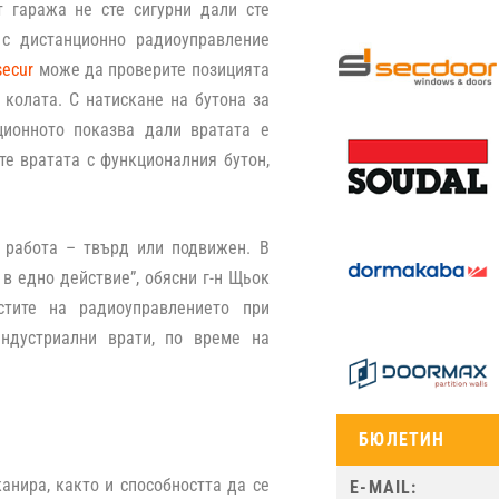
т гаража не сте сигурни дали сте
с дистанционно радиоуправление
secur
може да проверите позицията
 колата. С натискане на бутона за
ционното показва дали вратата е
те вратата с функционалния бутон,
 работа – твърд или подвижен. В
 в едно действие
”, обясни г-н Щьок
стите на радиоуправлението при
ндустриални врати, по време на
БЮЛЕТИН
анира, както и способността да се