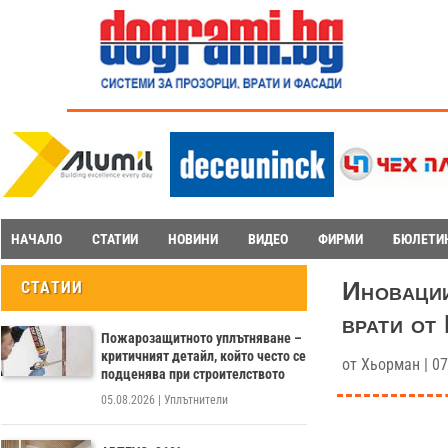
НАЧАЛО
СТАТИИ
НОВИНИ
ВИДЕО
ФИРМИ
БЮЛЕТИ
Иновации
СТАТИИ
врати от
Пожарозащитното уплътняване –
критичният детайл, който често се
от
Хьорман
|
07
подценява при строителството
05.08.2026
|
Уплътнители