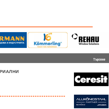
Търсене
триални