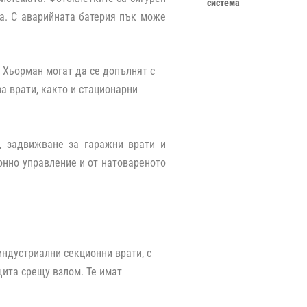
система
ца. С аварийната батерия пък може
 Хьорман могат да се допълнят с
а врати, както и стационарни
, задвижване за гаражни врати и
онно управление и от натовареното
индустриални секционни врати, с
щита срещу взлом. Те имат