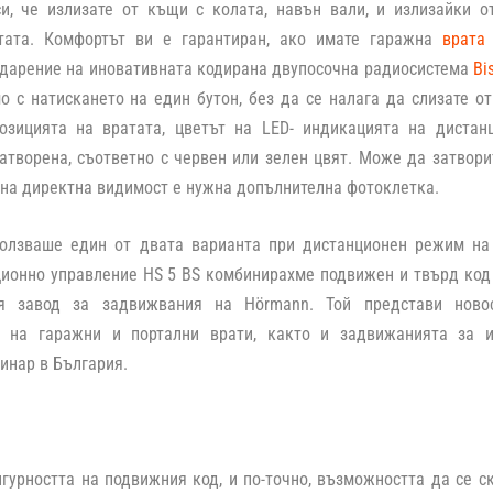
и, че излизате от къщи с колата, навън вали, и излизайки о
тата. Комфортът ви е гарантиран, ако имате гаражна
врата
одарение на иновативната кодирана двупосочна радиосистема
Bi
о с натискането на един бутон, без да се налага да слизате от
озицията на вратата, цветът на LED- индикацията на дистан
атворена, съответно с червен или зелен цвят. Може да затвори
 на директна видимост е нужна допълнителна фотоклетка.
ползваше един от двата варианта при дистанционен режим на
ционно управление HS 5 BS комбинирахме подвижен и твърд код
ия завод за задвижвания на
Hörmann
. Той представи ново
 на гаражни и портални врати, както и задвижанията за и
инар в България
.
гурността на подвижния код, и по-точно, възможността да се ск