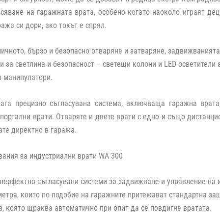
сяване на гаражната врата, особено когато наоколо играят де
ажа си дори, ако токът е спрял.
ичното, бързо и безопасно отваряне и затваряне, задвижванията
 за светлина и безопасност – светещи колони и LED осветители з
о манипулатори.
ага прецизно съгласувана система, включваща гаражна врата
портални врати. Отваряте и двете врати с едно и също дистанци
те директно в гаража.
ания за индустриални врати WA 300
 перфектно съгласувани
системи за задвижване и управление
на 
метра, които по подобие на гаражните притежават стандартна за
, която щраква автоматично при опит да се повдигне вратата.