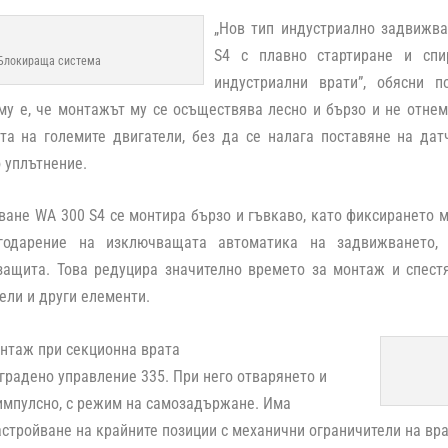
„
Нов тип индустриално задвижв
S4 с плавно стартиране и спи
Блокираща система
индустриални врати
”, обясни 
у е, че монтажът му се осъществява лесно и бързо и не отнем
та на големите двигатели, без да се налага поставяне на дат
 уплътнение.
ане WA 300 S4 се монтира бързо и гъвкаво, като фиксирането 
агодарение на изключващата автоматика на задвижването,
защита. Това редуцира значително времето за монтаж и спестя
ели и други елементи.
нтаж при секционна врата
вградено управление 335. При него отварянето и
импулсно, с режим на самозадържане. Има
стройване на крайните позиции с механични ограничители на вра