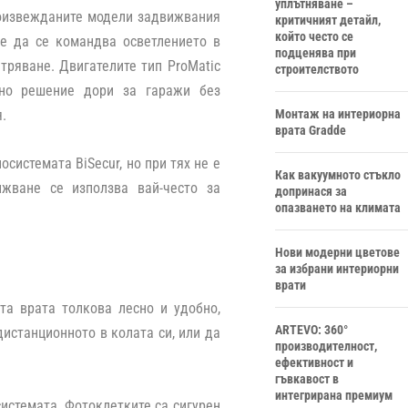
уплътняване –
роизвежданите модели задвижвания
критичният детайл,
който често се
же да се командва осветлението в
подценява при
етряване. Двигателите тип ProMatic
строителството
тно решение дори за гаражи без
Монтаж на интериорна
.
врата Gradde
системата BiSecur, но при тях не е
Как вакуумното стъкло
жване се използва вай-често за
допринася за
опазването на климата
Нови модерни цветове
за избрани интериорни
врати
а врата толкова лесно и удобно,
ARTEVO: 360°
истанционното в колата си, или да
производителност,
ефективност и
гъвкавост в
интегрирана премиум
системата. Фотоклетките са сигурен