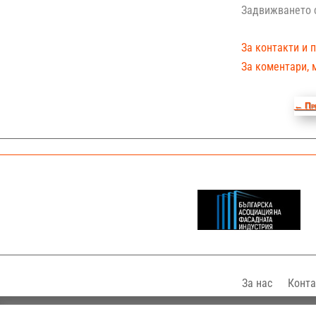
Задвижването с
За контакти и 
За коментари, 
←
Пр
За нас
Конта