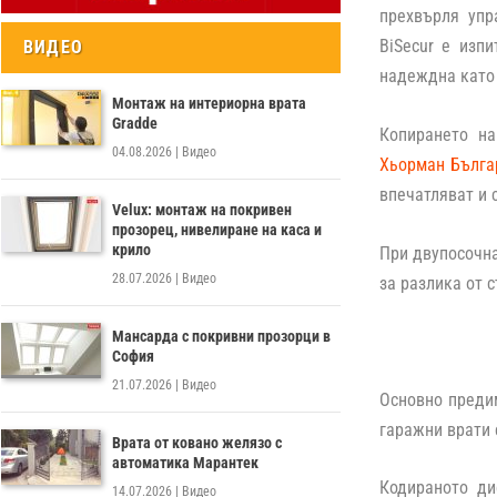
прехвърля упр
BiSecur е изп
ВИДЕО
надеждна като 
Монтаж на интериорна врата
Gradde
Копирането на
04.08.2026
|
Видео
Хьорман Бълга
впечатляват и 
Velux: монтаж на покривен
прозорец, нивелиране на каса и
крило
При двупосочна
28.07.2026
|
Видео
за разлика от 
Мансарда с покривни прозорци в
София
21.07.2026
|
Видео
Основно преди
гаражни врати 
Врата от ковано желязо с
автоматика Марантек
Кодираното ди
14.07.2026
|
Видео