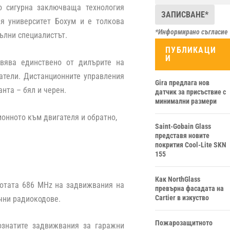
о сигурна заключваща технология
ия университет Бохум и е толкова
*Информирано съгласие
пълни специалистът.
ПУБЛИКАЦИ
И
твява единствено от дилърите на
гатели. Дистанционните управления
Gira предлага нов
нта – бял и черен.
датчик за присъствие с
минимални размери
онното към двигателя и обратно,
Saint-Gobain Glass
представя новите
покрития Cool-Lite SKN
155
Как NorthGlass
тотата 686 MHz на задвижвания на
превърна фасадата на
Cartier в изкуство
очни радиокодове.
Пожарозащитното
ознатите задвижвания за гаражни