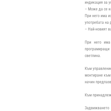
индикация за у
– Може да се к
При него има и
употребата на 
– Най-новият в
При него има
програмиращи 
светлина.
Към управление
монтиране към 
начин предпазв
Към принадлежн
Задвижването 