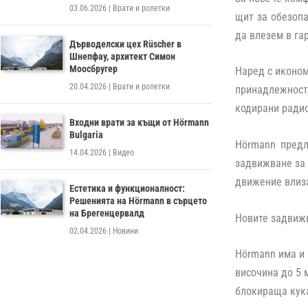
03.06.2026
|
Врати и ролетки
щит за обезопа
да влезем в гар
Дърводелски цех Rüscher в
Шнепфау, архитект Симон
Моосбругер
Наред с иконом
20.04.2026
|
Врати и ролетки
принадлежности
кодирани ради
Входни врати за къщи от Hörmann
Bulgaria
Hörmann предл
14.04.2026
|
Видео
задвижване за 
движение влиза
Естетика и функционалност:
Решенията на Hörmann в сърцето
на Брегенцервалд
Новите задвижв
02.04.2026
|
Новини
Hörmann има и
височина до 5 
блокираща кука