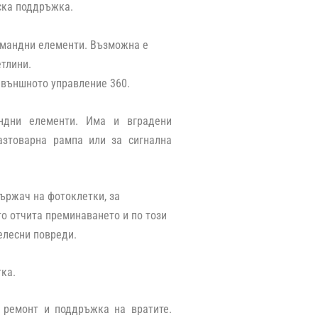
ска поддръжка.
командни елементи. Възможна е
етлини.
 външното управление 360.
ндни елементи. Има и вградени
азтоварна рампа или за сигнална
ържач на фотоклетки, за
о отчита преминаването и по този
елесни повреди.
ка.
 ремонт и поддръжка на вратите.