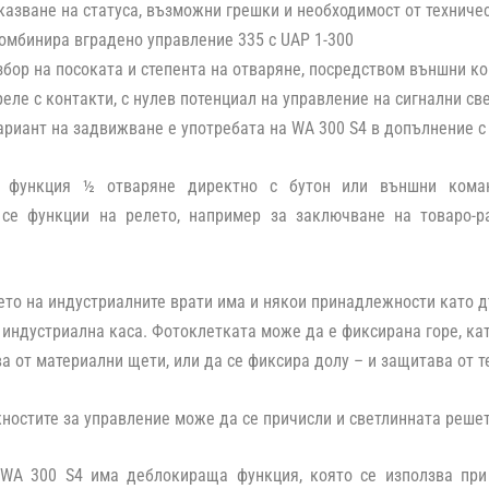
казване на статуса, възможни грешки и необходимост от техниче
омбинира вградено управление 335 с UAP 1-300
збор на посоката и степента на отваряне, посредством външни 
реле с контакти, с нулев потенциал на управление на сигнални св
ариант на задвижване е употребата на WA 300 S4 в допълнение с
 функция ½ отваряне директно с бутон или външни кома
се функции на релето, например за заключване на товаро-р
то на индустриалните врати има и някои принадлежности като д
индустриална каса. Фотоклетката може да е фиксирана горе, кат
а от материални щети, или да се фиксира долу – и защитава от т
остите за управление може да се причисли и светлинната решет
WA 300 S4 има деблокираща функция, която се използва при