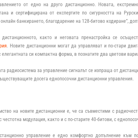
авлението от едно на друго дистанционно. Новата, екстремн
итана и сертифицирана от експертите по сигурността на Рурск
онлайн банкирането, благодарение на 128-битово кодиране
”, до
 дистанционното, както и неговата пренастройка се осъщес
рия
. Новите дистанционни могат да управляват и по-стари дви
с елегантната си компактна форма, в познатите два цветови вариа
та радиосистема за управление сигналът се изпраща от дистанци
съществуващите досега еднопосочни дистанционни управления.
мство на новите дистанционни е, че са съвместими с радиочес
с честотна модулация, както и с по-старите 40-битови, с еднопос
станционно управление е едно комфортно допълнение към п