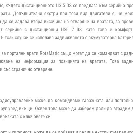
ic, където дистанционното HS 5 BS се предлага към серийно п
врати. Допълнителни екстри при този вид двигатели е, че мо
и да се задава втора височина на отваряне на вратата, за пров
ат серийно с дистанционни HSE 2 BS, като това е комфор
 В този случай се използва задвижването с акумулаторна батерия
за портални врати RotaMatic също могат да се командват с радио
кване на информация за позицията на вратата. Това задви
и със странично отваряне.
адиоуправление може да командваме гаражната или порталнат
друг уред вкъщи. Освен това може да изберем дали да вградим д
 връзката с ключовете си.
орт и сигурност, може да се добавят и редица екстри към радио