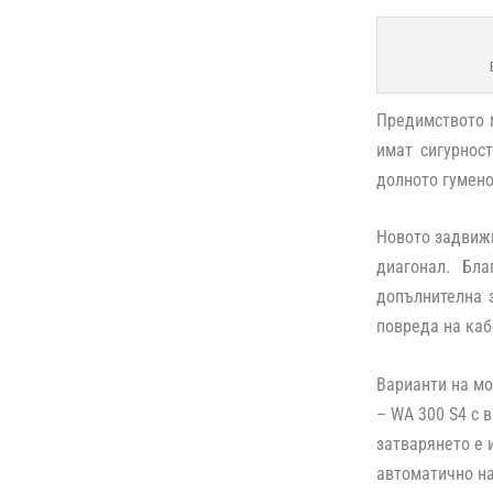
Предимството м
имат сигурност
долното гумено
Новото задвижв
диагонал. Бл
допълнителна 
повреда на каб
Варианти на мо
– WA 300 S4 с 
затварянето е 
автоматично на