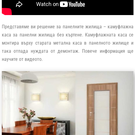
Представяме ви решение за панелните жилища – камуфлажна
каса за панелни жилища без къртене. Камуфлажната каса се
монтира върху старата метална каса в панелното жилище и
така отпада нуждата от демонтаж. Повече информация ще
научите от видеото.