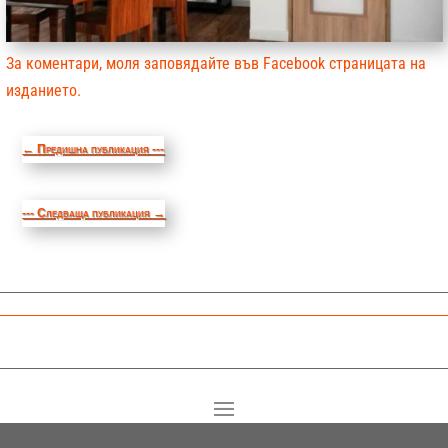
За коментари, моля заповядайте във Facebook страницата на
изданието.
←
Предишна публикация ---
--- Следваща публикация
→