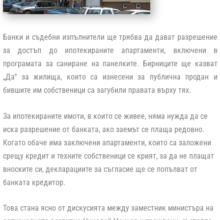
Банки и съдебни изпълнители ще трябва да дават разрешение
за достъп до ипотекираните апартаменти, включени в
програмата за саниране на панелките. Бирниците ще казват
„Да“ за жилища, които са изнесени за публична продан и
бившите им собственици са загубили правата върху тях.
За ипотекираните имоти, в които се живее, няма нужда да се
иска разрешение от банката, ако заемът се плаща редовно.
Когато обаче има заключени апартаменти, които са заложени
срещу кредит и техните собственици се крият, за да не плащат
вноските си, декларациите за съгласие ще се попълват от
банката кредитор.
Това стана ясно от дискусията между заместник министъра на