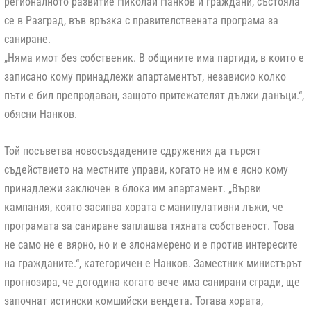
регионалното развитие Николай Нанков и граждани, състояла
се в Разград, във връзка с правителствената програма за
саниране.
„Няма имот без собственик. В общините има партиди, в които е
записано кому принадлежи апартаментът, независио колко
пъти е бил препродаван, защото притежателят дължи данъци.“,
обясни Нанков.
Той посъветва новосъздадените сдружения да търсят
съдействието на местните управи, когато не им е ясно кому
принадлежи заключен в блока им апартамент. „Върви
кампания, която засипва хората с манипулативни лъжи, че
програмата за саниране заплашва тяхната собственост. Това
не само не е вярно, но и е злонамерено и е против интересите
на гражданите.“, категоричен е Нанков. Заместник министърът
прогнозира, че догодина когато вече има санирани сгради, ще
започнат истински комшийски вендета. Тогава хората,