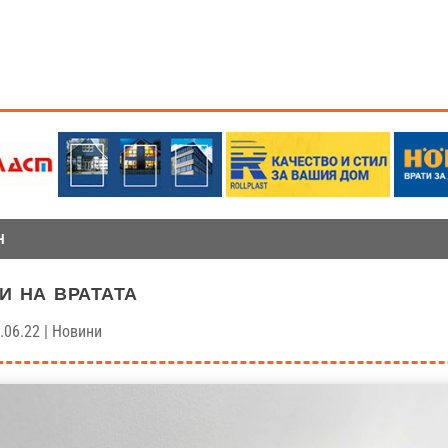
Н
и на вратата
.06.22
|
Новини