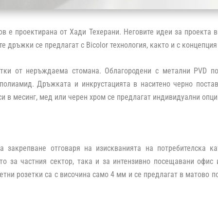
ов е проектирана от Хади Техерани. Неговите идеи за проекта 
е дръжки се предлагат с Bicolor технология, както и с концепция
тки от неръждаема стомана. Облагородени с метални PVD пок
 полиамид. Дръжката и инкрустацията в наситено черно постав
и в месинг, мед или черен хром се предлагат индивидуални опци
за закрепване отговаря на изискванията на потребителска ка
то за частния сектор, така и за интензивно посещавани офис 
етни розетки са с височина само 4 мм и се предлагат в матово 