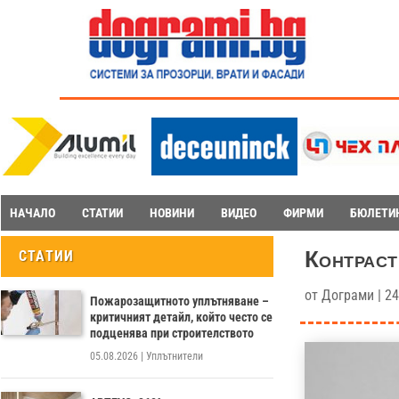
НАЧАЛО
СТАТИИ
НОВИНИ
ВИДЕО
ФИРМИ
БЮЛЕТИ
Контраст
СТАТИИ
от
Дограми
|
24
Пожарозащитното уплътняване –
критичният детайл, който често се
подценява при строителството
05.08.2026
|
Уплътнители