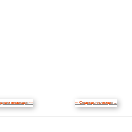
едишна публикация ---
--- Следваща публикация
→