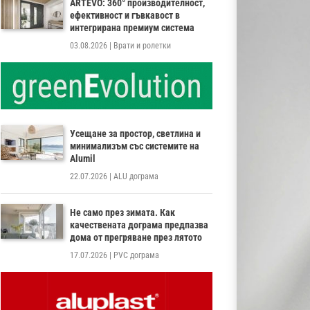
ARTEVO: 360° производителност,
ефективност и гъвкавост в
интегрирана премиум система
03.08.2026
|
Врати и ролетки
Усещане за простор, светлина и
минимализъм със системите на
Alumil
22.07.2026
|
ALU дограма
Не само през зимата. Как
качествената дограма предпазва
дома от прегряване през лятото
17.07.2026
|
PVC дограма