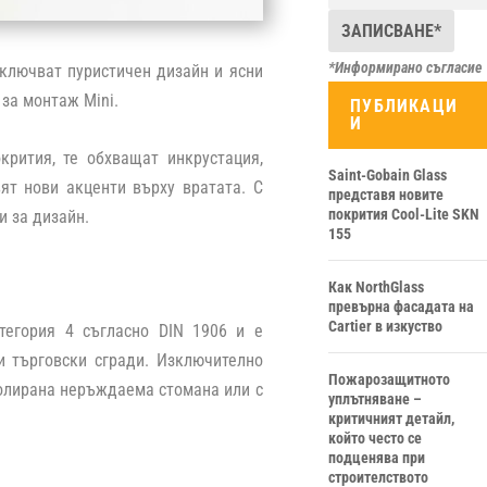
*Информирано съгласие
включват пуристичен дизайн и ясни
 за монтаж Mini.
ПУБЛИКАЦИ
И
рития, те обхващат инкрустация,
Saint-Gobain Glass
ят нови акценти върху вратата. С
представя новите
покрития Cool-Lite SKN
и за дизайн.
155
Как NorthGlass
превърна фасадата на
Cartier в изкуство
тегория 4 съгласно DIN 1906 и е
и търговски сгради. Изключително
Пожарозащитното
полирана неръждаема стомана или с
уплътняване –
критичният детайл,
който често се
подценява при
строителството