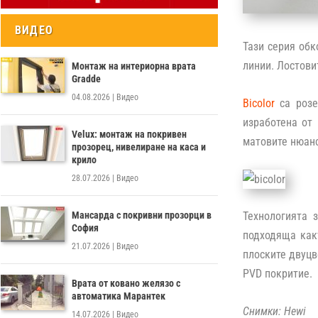
ВИДЕО
Тази серия обк
линии. Лостовит
Монтаж на интериорна врата
Gradde
04.08.2026
|
Видео
Bicolor
са розе
изработена от
Velux: монтаж на покривен
матовите нюанс
прозорец, нивелиране на каса и
крило
28.07.2026
|
Видео
Мансарда с покривни прозорци в
Технологията 
София
подходяща как
21.07.2026
|
Видео
плоските двуцв
PVD покритие.
Врата от ковано желязо с
автоматика Марантек
Снимки:
Hewi
14.07.2026
|
Видео