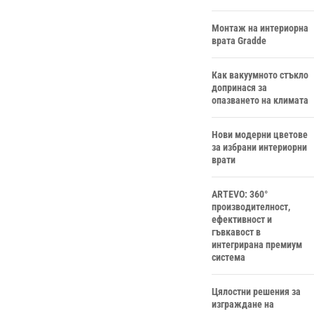
Монтаж на интериорна
врата Gradde
Как вакуумното стъкло
допринася за
опазването на климата
Нови модерни цветове
за избрани интериорни
врати
ARTEVO: 360°
производителност,
ефективност и
гъвкавост в
интегрирана премиум
система
Цялостни решения за
изграждане на