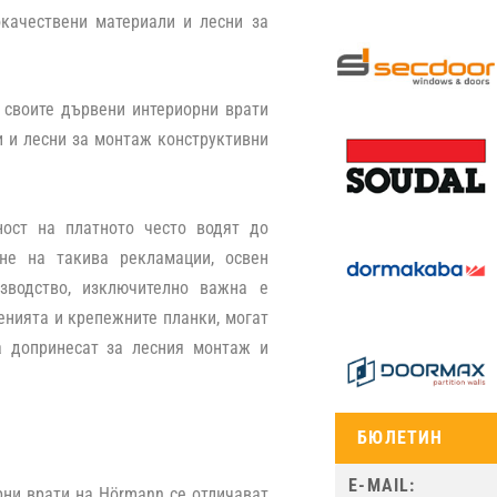
окачествени материали и лесни за
 своите дървени интериорни врати
и и лесни за монтаж конструктивни
ност на платното често водят до
не на такива рекламации, освен
зводство, изключително важна е
ненията и крепежните планки, могат
а допринесат за лесния монтаж и
БЮЛЕТИН
рни врати на Hörmann се отличават