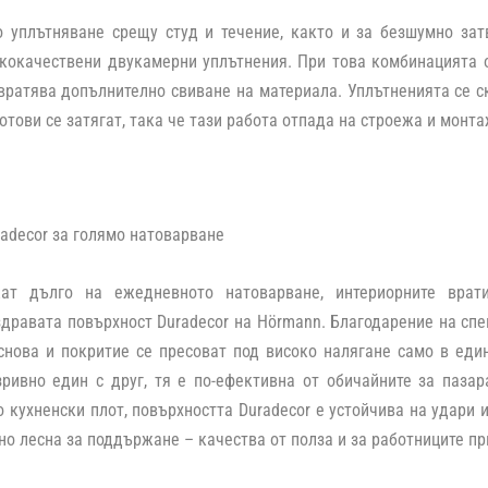
о уплътняване срещу студ и течение, както и за безшумно зат
ококачествени двукамерни уплътнения. При това комбинацията 
ратява допълнително свиване на материала. Уплътненията се с
готови се затягат, така че тази работа отпада на строежа и монт
adecor за голямо натоварване
ат дълго на ежедневното натоварване, интериорните врат
дравата повърхност Duradecor на Hörmann. Благодарение на спе
снова и покритие се пресоват под високо налягане само в еди
ривно един с друг, тя е по-ефективна от обичайните за пазар
о кухненски плот, повърхността Duradecor е устойчива на удари 
но лесна за поддържане – качества от полза и за работниците пр