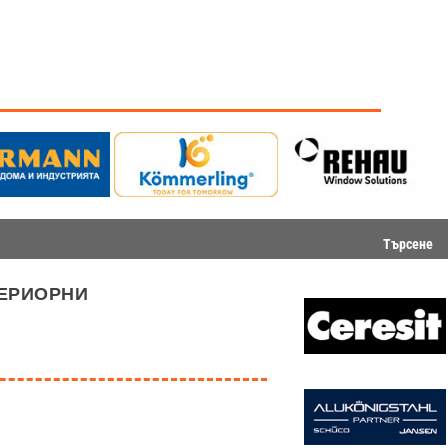
Търсене
териорни