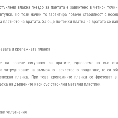
стъклени влакна гнездо за пантата е завинтено в четири точк
тулки. По този начин то гарантира повече стабилност с носещ
а платното на вратата. За още по-тежки платна на вратата се изп
равата и крепежната планка
не на повече сигурност за вратите, едновременно със ста
за затрудняване на възможно насилствено повдигане, те са об
епежна планка. При това крепежните планки се фрезоват в
ска на дървените каси със стабилни метални пластини.
ени уплътнения