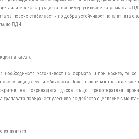
 детайлите в конструкцията: например усилване на рамката с ПД
ата за повече стабилност и по-добра устойчивост на платната с в
ръбно ПДЧ.
кция на касата
на необходимата устойчивост на формата и при касите, те се
 покриваща дъска и облицовка. Това възпрепятства отделянето
окритие на покриващата дъска също предотвратява прони
а грапавата повърхност улеснява по-доброто сцепление с монтаж
о за пантата