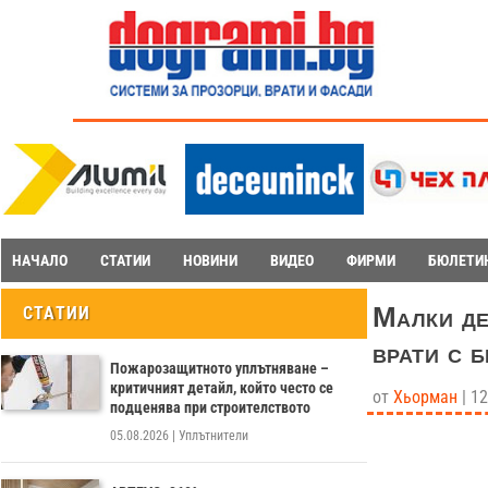
НАЧАЛО
СТАТИИ
НОВИНИ
ВИДЕО
ФИРМИ
БЮЛЕТИ
Малки де
СТАТИИ
врати с 
Пожарозащитното уплътняване –
критичният детайл, който често се
от
Хьорман
|
12
подценява при строителството
05.08.2026
|
Уплътнители