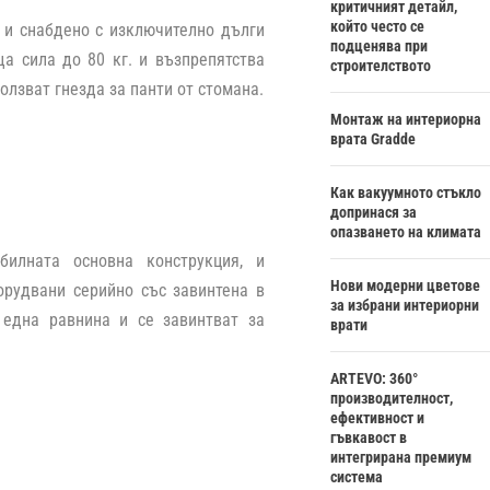
критичният детайл,
който често се
и и снабдено с изключително дълги
подценява при
а сила до 80 кг. и възпрепятства
строителството
олзват гнезда за панти от стомана.
Монтаж на интериорна
врата Gradde
Как вакуумното стъкло
допринася за
опазването на климата
билната основна конструкция, и
Нови модерни цветове
орудвани серийно със завинтена в
за избрани интериорни
 една равнина и се завинтват за
врати
ARTEVO: 360°
производителност,
ефективност и
гъвкавост в
интегрирана премиум
система