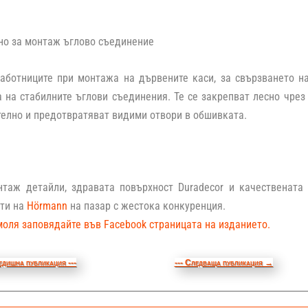
но за монтаж ъглово съединение
работниците при монтажа на дървените каси, за свързването 
 на стабилните ъглови съединения. Те се закрепват лесно чрез 
елно и предотвратяват видими отвори в обшивката.
нтаж детайли, здравата повърхност Duradecor и качествената
ати на
Hörmann
на пазар с жестока конкуренция.
моля заповядайте във Facebook страницата на изданието.
едишна публикация ---
--- Следваща публикация
→