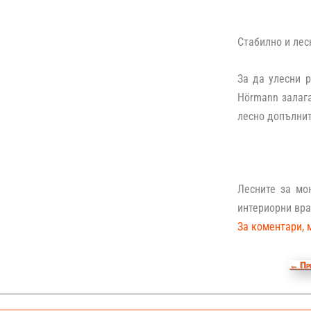
Стабилно и лес
За да улесни 
Hörmann залага
лесно допълнит
Лесните за мо
интериорни вр
За коментари, 
←
Пр