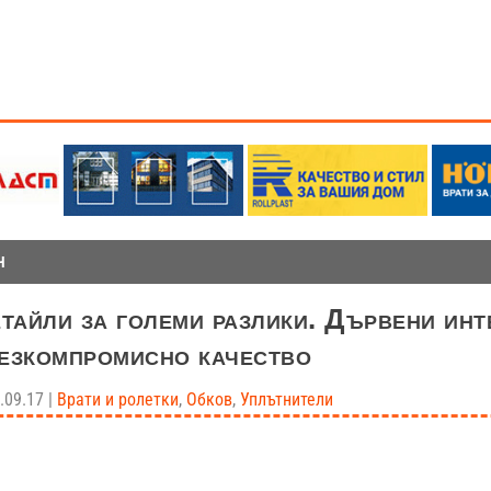
Н
тайли за големи разлики. Дървени ин
безкомпромисно качество
.09.17
|
Врати и ролетки
,
Обков
,
Уплътнители