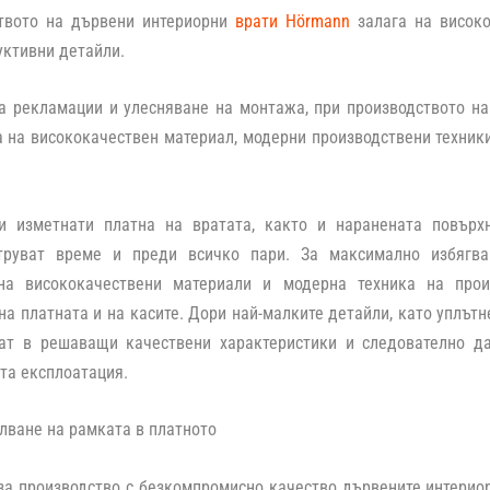
твото на дървени интериорни
врати
Hörmann
залага на висок
ктивни детайли.
а рекламации и улесняване на монтажа, при производството на
 на висококачествен материал, модерни производствени техник
и изметнати платна на вратата, както и наранената повърх
труват време и преди всичко пари. За максимално избягва
на висококачествени материали и модерна техника на прои
на платната и на касите. Дори най-малките детайли, като уплът
ат в решаващи качествени характеристики и следователно д
та експлоатация.
лване на рамката в платното
за производство с безкомпромисно качество дървените интерио