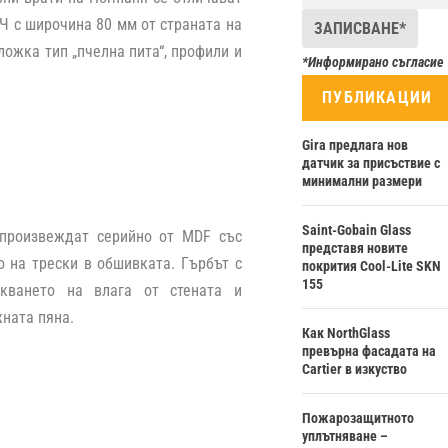
Ч с широчина 80 мм от страната на
ложка тип „пчелна пита“, профили и
*Информирано съгласие
ПУБЛИКАЦИИ
Gira предлага нов
датчик за присъствие с
минимални размери
Saint-Gobain Glass
 произвеждат серийно от MDF със
представя новите
 на трески в обшивката. Гърбът с
покрития Cool-Lite SKN
155
кването на влага от стената и
ната пяна.
Как NorthGlass
превърна фасадата на
Cartier в изкуство
Пожарозащитното
уплътняване –