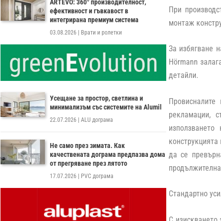
ARTEVO: 360° производителност,
При производс
ефективност и гъвкавост в
интегрирана премиум система
монтаж констру
03.08.2026
|
Врати и ролетки
За избягване н
Hörmann залага
детайли.
Усещане за простор, светлина и
Провисналите 
минимализъм със системите на Alumil
рекламации, с
22.07.2026
|
ALU дограма
използването 
конструкцията 
Не само през зимата. Как
да се превърн
качествената дограма предпазва дома
от прегряване през лятото
продължителна
17.07.2026
|
PVC дограма
Стандартно уси
С изискването 