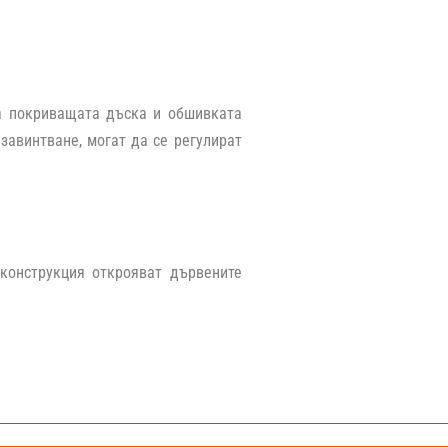
на покриващата дъска и обшивката
завинтване, могат да се регулират
 конструкция открояват дървените