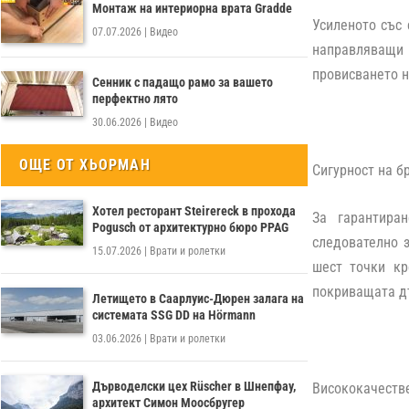
Монтаж на интериорна врата Gradde
Усиленото със 
07.07.2026
|
Видео
направляващи в
провисването н
Сенник с падащо рамо за вашето
перфектно лято
30.06.2026
|
Видео
ОЩЕ ОТ ХЬОРМАН
Сигурност на б
Хотел ресторант Steirereck в прохода
За гарантира
Pogusch от архитектурно бюро PPAG
следователно 
15.07.2026
|
Врати и ролетки
шест точки кр
покриващата дъ
Летището в Саарлуис-Дюрен залага на
системата SSG DD на Hörmann
03.06.2026
|
Врати и ролетки
Дърводелски цех Rüscher в Шнепфау,
Висококачеств
архитект Симон Моосбругер