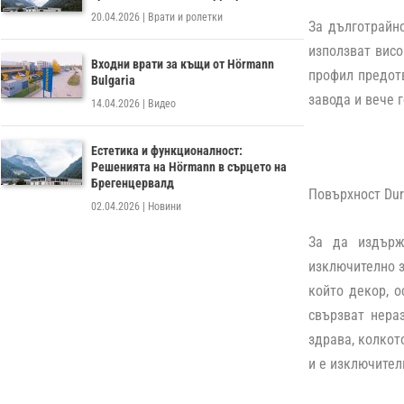
20.04.2026
|
Врати и ролетки
За дълготрайн
използват вис
Входни врати за къщи от Hörmann
профил предотв
Bulgaria
завода и вече 
14.04.2026
|
Видео
Естетика и функционалност:
Решенията на Hörmann в сърцето на
Брегенцервалд
Повърхност Dur
02.04.2026
|
Новини
За да издърж
изключително з
който декор, о
свързват нераз
здрава, колкот
и е изключител