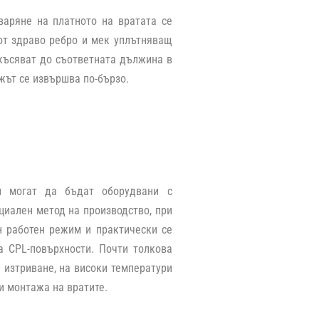
варяне на платното на вратата се
от здраво ребро и мек уплътняващ
късяват до съответната дължина в
ажът се извършва по-бързо.
и могат да бъдат оборудвани с
циален метод на производство, при
н работен режим и практически се
а CPL-повърхности. Почти толкова
и изтриване, на високи температури
и монтажа на вратите.