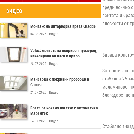
преди всичко с
ВИДЕО
пантата и брав
плоскости от т
Монтаж на интериорна врата Gradde
04.08.2026
|
Видео
Velux: монтаж на покривен прозорец,
Здрава констру
нивелиране на каса и крило
28.07.2026
|
Видео
За постигане 
стабилна 25 мм
Мансарда с покривни прозорци в
София
меламиново п
21.07.2026
|
Видео
благодарение н
Врата от ковано желязо с автоматика
Марантек
14.07.2026
|
Видео
Стабилно гнезд