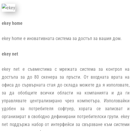
ekey home
ekey home е иновативната система за достъп за вашия дом.
ekey net
ekey net е съвместима с мрежата система за контрол на
достъпа за до 80 скенера за пръсти. От входната врата на
офиса до сървърната стая до склада можете да я използвате,
за да обобщите всички области на компанията и да ги
управлявате централизирано чрез компютъра. Използвайки
удобен за потребителя софтуер, хората се записват и
организират в свободно дефинирани потребителски групи. ekey
net поддържа набор от интерфейси за свързване към системи