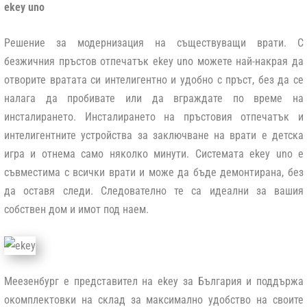
ekey uno
Решение за модернизация на съществуващи врати. С
безжичния пръстов отпечатък ekey uno можете най-накрая да
отворите вратата си интелигентно и удобно с пръст, без да се
налага да пробивате или да вграждате по време на
инсталирането. Инсталирането на пръстовия отпечатък и
интелигентните устройства за заключване на врати е детска
игра и отнема само няколко минути. Системата ekey uno е
съвместима с всички врати и може да бъде демонтирана, без
да оставя следи. Следователно те са идеални за вашия
собствен дом и имот под наем.
Меезенбург е представител на ekey за България и поддържа
окомплектовки на склад за максимално удобство на своите