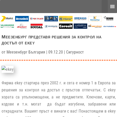
Меезенбург представя решения за контрол на
достъп от еkey
от
Меезенбург България
|
09.12.20
|
Сигурност
Фирма ekey стартира през 2002 г. и сега е номер 1 в Европа за
решения за контрол на достъп с пръстов отпечатък. С ekey
хората са упълномощени, а не предметите. Ключове, карти,
кодове и т.н. могат да бъдат изгубени, забравени или
откраднати. Вашият пръст е винаги с вас! Понастоящем в ekey