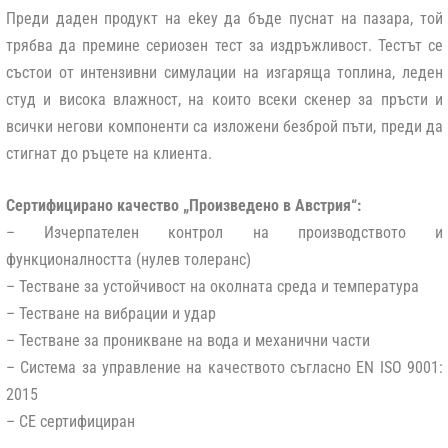
Преди даден продукт на ekey да бъде пуснат на пазара, той
трябва да премине сериозен тест за издръжливост. Тестът се
състои от интензивни симулации на изгаряща топлина, леден
студ и висока влажност, на които всеки скенер за пръсти и
всички негови компоненти са изложени безброй пъти, преди да
стигнат до ръцете на клиента.
Сертифицирано качество „Произведено в Австрия“:
– Изчерпателен контрол на производството и
функционалността (нулев толеранс)
– Тестване за устойчивост на околната среда и температура
– Тестване на вибрации и удар
– Тестване за проникване на вода и механични части
– Система за управление на качеството съгласно EN ISO 9001:
2015
– CE сертифициран