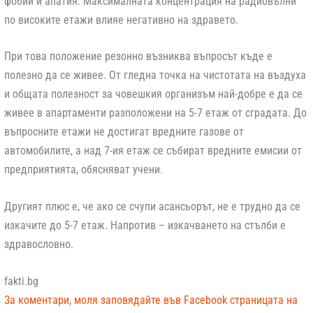
фобии и апатия. Максималната концентрация на радиовълни
по високите етажи влияе негативно на здравето.
При това положение резонно възниква въпросът къде е
полезно да се живее. От гледна точка на чистотата на въздуха
и общата полезност за човешкия организъм най-добре е да се
живее в апартаменти разположени на 5-7 етаж от сградата. До
въпросните етажи не достигат вредните газове от
автомобилите, а над 7-ия етаж се събират вредните емисии от
предприятията, обясняват учени.
Другият плюс е, че ако се счупи асансьорът, не е трудно да се
изкачите до 5-7 етаж. Напротив – изкачването на стълби е
здравословно.
fakti.bg
За коментари, моля заповядайте във Facebook страницата на