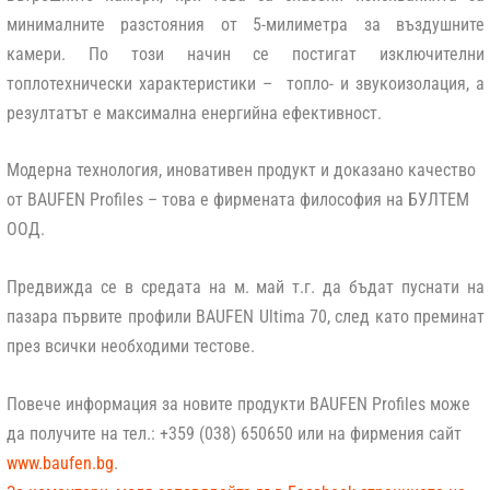
минималните разстояния от 5-милиметра за въздушните
камери. По този начин се постигат изключителни
топлотехнически характеристики – топло- и звукоизолация, а
резултатът е максимална енергийна ефективност.
Модерна технология, иновативен продукт и доказано качество
от BAUFEN Profiles – това e фирмената философия на БУЛТЕМ
ООД.
Предвижда се в средата на м. май т.г. да бъдат пуснати на
пазара първите профили BAUFEN Ultima 70, след като преминат
през всички необходими тестове.
Повече информация за новите продукти BAUFEN Profiles може
да получите на тел.: +359 (038) 650650 или на фирмения сайт
www.baufen.bg
.