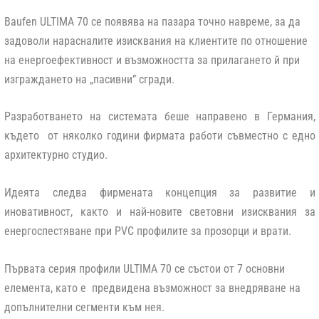
Baufen ULTIMA 70 се появява на пазара точно навреме, за да
задоволи нарасналите изисквания на клиентите по отношение
на енергоефективност и възможността за прилагането й при
изграждането на „пасивни” сгради.
Разработването на системата беше направено в Германия,
където от няколко години фирмата работи съвместно с едно
архитектурно студио.
Идеята следва фирмената концепция за развитие и
иновативност, както и най-новите световни изисквания за
енергоспестяване при PVC профилите за прозорци и врати.
Първата серия профили ULTIMA 70 се състои от 7 основни
елемента, като е предвидена възможност за внедряване на
допълнителни сегменти към нея.