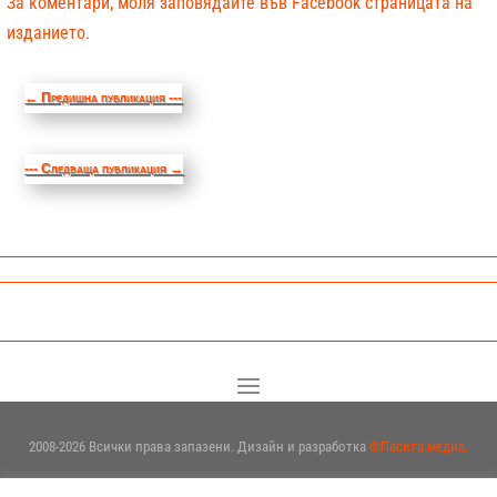
За коментари, моля заповядайте във Facebook страницата на
изданието.
←
Предишна публикация ---
--- Следваща публикация
→
2008-2026 Всички права запазени. Дизайн и разработка
©Пасита медиа.