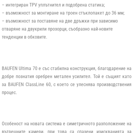
– интегриран TPV уплътнител и подобрена статика;
– възможност за монтиране на троен стъклопакет до 36 мм;
– възможност за поставяне на две дръжки при зависимо
отваряне на двукрили прозорци, съобразно най-новите
тенденции в обковите.
BAUFEN Ultima 70 е със стабилна конструкция, благодарение на
добре познатия оребрен метален усилител. Той е същият като
за BAUFEN ClassLine 60, с което се улеснява производствения
процес.
Особеност на новата система е симетричното разположение на
вътрешните камери, при това са спазени изискванията за