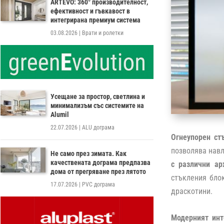
ARTEVO: 360° производителност,
ефективност и гъвкавост в
интегрирана премиум система
03.08.2026
|
Врати и ролетки
Усещане за простор, светлина и
минимализъм със системите на
Alumil
22.07.2026
|
ALU дограма
Огнеупорен ст
позволява навл
Не само през зимата. Как
качествената дограма предпазва
с различни ар
дома от прегряване през лятото
стъкления блок
17.07.2026
|
PVC дограма
драскотини.
Модерният инт