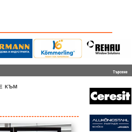
Търсене
е към