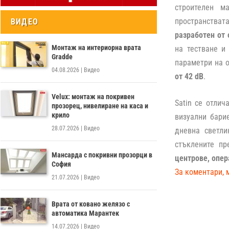
строителен м
пространстват
ВИДЕО
разработен от
Монтаж на интериорна врата
на тестване и
Gradde
параметри на 
04.08.2026
|
Видео
от 42 dB
.
Velux: монтаж на покривен
Satin се отли
прозорец, нивелиране на каса и
крило
визуални бари
28.07.2026
|
Видео
дневна светли
стъклените пр
Мансарда с покривни прозорци в
центрове, опер
София
За коментари, 
21.07.2026
|
Видео
Врата от ковано желязо с
автоматика Марантек
14.07.2026
|
Видео