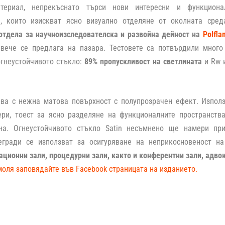
атериал, непрекъснато търси нови интересни и функцион
а, които изискват ясно визуално отделяне от околната среда
 отдела за научноизследователска и развойна дейност на
Polfla
 вече се предлага на пазара. Тестовете са потвърдили много
огнеустойчивото стъкло:
89% пропускливост на светлината
и Rw 
чава с нежна матова повърхност с полупрозрачен ефект. Изпол
ери, тоест за ясно разделяне на функционалните пространств
на. Огнеустойчивото стъкло Satin несъмнено ще намери пр
егради се използват за осигуряване на неприкосновеност н
ационни зали, процедурни зали, както и конферентни зали, адво
моля заповядайте във Facebook страницата на изданието.