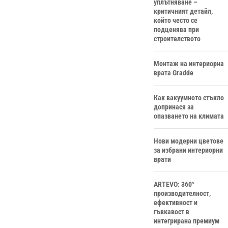
уплътняване –
критичният детайл,
който често се
подценява при
строителството
Монтаж на интериорна
врата Gradde
Как вакуумното стъкло
допринася за
опазването на климата
Нови модерни цветове
за избрани интериорни
врати
ARTEVO: 360°
производителност,
ефективност и
гъвкавост в
интегрирана премиум