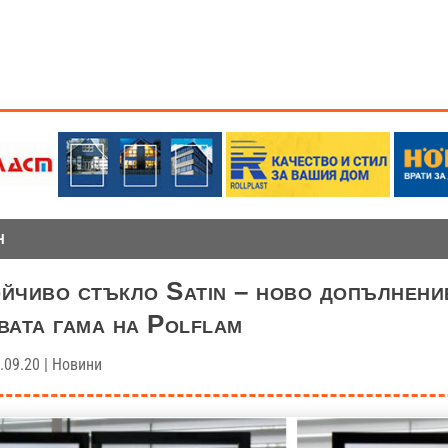
Н
йчиво стъкло Satin – ново допълнени
вата гама на Polflam
.09.20
|
Новини