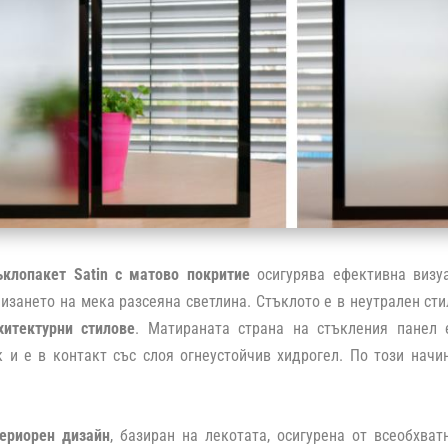
ъклопакет Satin с матово покритие
осигурява ефективна визу
изането на мека разсеяна светлина. Стъклото е в неутрален сти
хитектурни стилове
. Матираната страна на стъкления панел
 и е в контакт със слоя огнеустойчив хидрогел. По този начи
ериорен дизайн
, базиран на лекотата, осигурена от всеобхва