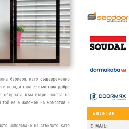
ална бариера, като същевременно
л и поради това се
съчетава добре
 е обърната към вътрешността на
н той не е изложен на мръсотия и
БЮЛЕТИН
тното използване на стъклото като