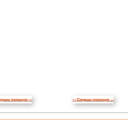
едишна публикация ---
--- Следваща публикация
→