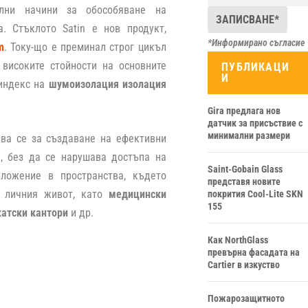
ални начини за обособяване на
. Стъклото Satin е нов продукт,
*Информирано съгласие
m
. Току-що е преминал строг цикъл
 високите стойности на основните
ПУБЛИКАЦИ
И
индекс на
шумоизолация изолация
Gira предлага нов
датчик за присъствие с
минимални размери
зва се за създаване на ефективни
а, без да се нарушава достъпа на
Saint-Gobain Glass
иложение в пространства, където
представя новите
а личния живот, като
медицински
покрития Cool-Lite SKN
155
катски кантори
и др.
Как NorthGlass
превърна фасадата на
Cartier в изкуство
Пожарозащитното