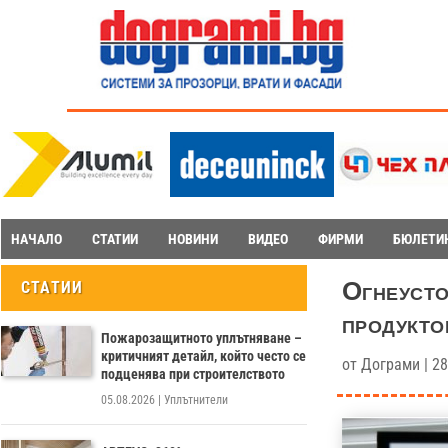
НАЧАЛО
СТАТИИ
НОВИНИ
ВИДЕО
ФИРМИ
БЮЛЕТИ
Огнеусто
СТАТИИ
продукто
Пожарозащитното уплътняване –
критичният детайл, който често се
от
Дограми
|
28
подценява при строителството
05.08.2026
|
Уплътнители