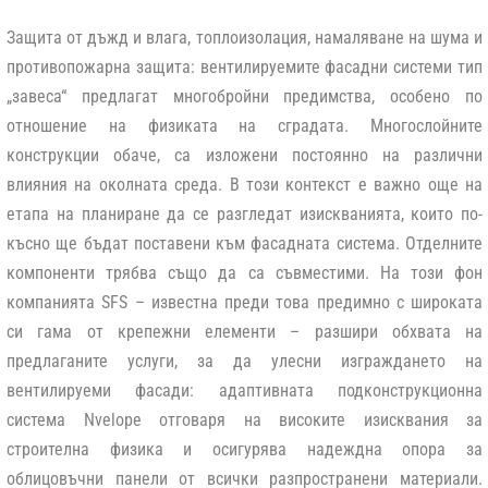
Защита от дъжд и влага, топлоизолация, намаляване на шума и
противопожарна защита: вентилируемите фасадни системи тип
„завеса“ предлагат многобройни предимства, особено по
отношение на физиката на сградата. Многослойните
конструкции обаче, са изложени постоянно на различни
влияния на околната среда. В този контекст е важно още на
етапа на планиране да се разгледат изискванията, които по-
късно ще бъдат поставени към фасадната система. Отделните
компоненти трябва също да са съвместими. На този фон
компанията SFS – известна преди това предимно с широката
си гама от крепежни елементи – разшири обхвата на
предлаганите услуги, за да улесни изграждането на
вентилируеми фасади: адаптивната подконструкционна
система Nvelope отговаря на високите изисквания за
строителна физика и осигурява надеждна опора за
облицовъчни панели от всички разпространени материали.