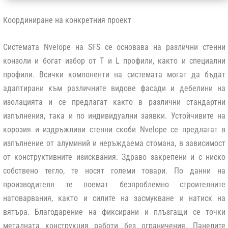
Координиране на конкретния проект
Системата
Nvelope
на
SFS
се основава на различни стенни
конзоли и богат избор от Т и L профили, както и специални
профили. Всички компоненти на системата могат да бъдат
адаптирани към различните видове фасади и дебелини на
изолацията и се предлагат както в различни стандартни
изпълнения, така и по индивидуални заявки. Устойчивите на
корозия и издръжливи стенни скоби
Nvelope
се предлагат в
изпълнение от алуминий и неръждаема стомана, в зависимост
от конструктивните изисквания. Здраво закрепени и с ниско
собствено тегло, те носят големи товари. По данни на
производителя те поемат безпроблемно строителните
натоварвания, както и силите на засмукване и натиск на
вятъра. Благодарение на фиксирани и плъзгащи се точки
металната конструкция работи без ограничения. Панелите