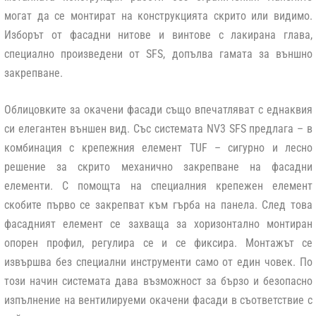
могат да се монтират на конструкцията скрито или видимо.
Изборът от фасадни нитове и винтове с лакирана глава,
специално произведени от SFS, допълва гамата за външно
закрепване.
Облицовките за окачени фасади също впечатляват с еднаквия
си елегантен външен вид. Със системата
NV3
SFS
предлага – в
комбинация с крепежния елемент
TUF
– сигурно и лесно
решение за скрито механично закрепване на фасадни
елементи. С помощта на специалния крепежен елемент
скобите първо се закрепват към гърба на панела. След това
фасадният елемент се захваща за хоризонтално монтиран
опорен профил, регулира се и се фиксира. Монтажът се
извършва без специални инструменти само от един човек. По
този начин системата дава възможност за бързо и безопасно
изпълнение на вентилируеми окачени фасади в съответствие с