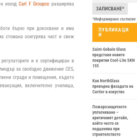
ен изход
Carl F Groupco
разширява
*Информирано съгласие
аботи бързо при докосване и има
ПУБЛИКАЦИ
И
а стомана осигурява чист и свеж
Saint-Gobain Glass
представя новите
покрития Cool-Lite SKN
 регулаторите и е сертифициран в
155
илиндър за свободно движение CES,
ствени сгради и помещения, където
Как NorthGlass
евакуация, включително училища,
превърна фасадата на
Cartier в изкуство
Пожарозащитното
уплътняване –
критичният детайл,
който често се
подценява при
строителството