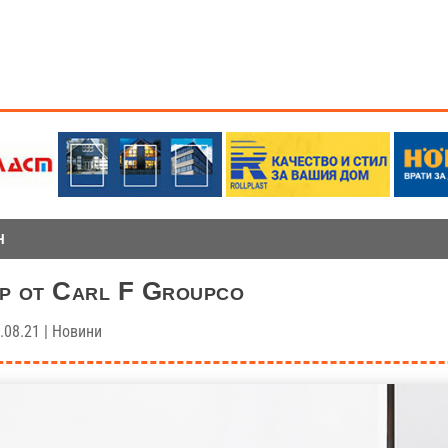
Н
р от Carl F Groupco
.08.21
|
Новини