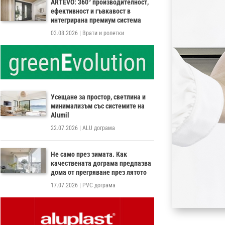
ARTEVO: 360° производителност,
ефективност и гъвкавост в
интегрирана премиум система
03.08.2026
|
Врати и ролетки
Усещане за простор, светлина и
минимализъм със системите на
Alumil
22.07.2026
|
ALU дограма
Не само през зимата. Как
качествената дограма предпазва
дома от прегряване през лятото
17.07.2026
|
PVC дограма