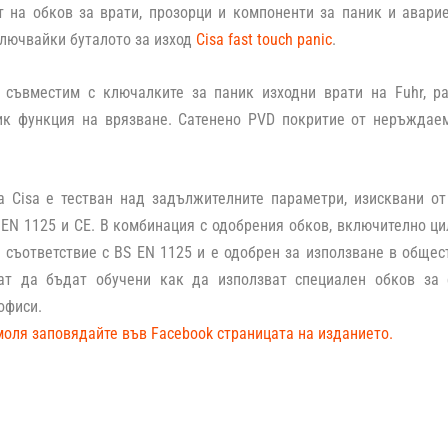
т на обков за врати, прозорци и компоненти за паник и авари
ключвайки буталото за изход
Cisa fast touch panic
.
 съвместим с ключалките за паник изходни врати на Fuhr, р
ик функция на врязване. Сатенено PVD покритие от неръждаем
на
Cisa
е тестван над задължителните параметри, изисквани от
 EN 1125 и CE. В комбинация с одобрения обков, включително ц
 съответствие с BS EN 1125 и е одобрен за използване в обще
ат да бъдат обучени как да използват специален обков за 
офиси.
моля заповядайте във Facebook страницата на изданието.