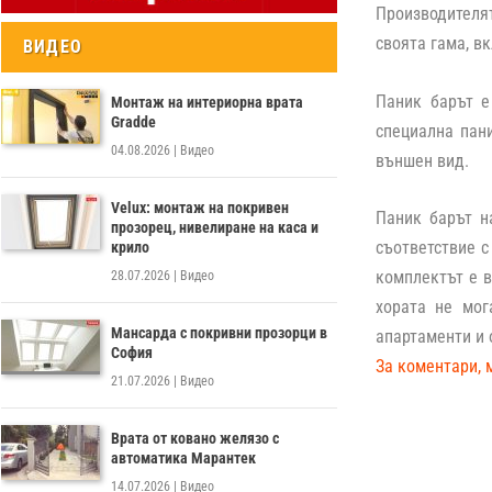
Производителя
своята гама, в
ВИДЕО
Паник барът е
Монтаж на интериорна врата
Gradde
специална пан
04.08.2026
|
Видео
външен вид.
Velux: монтаж на покривен
Паник барът 
прозорец, нивелиране на каса и
съответствие с
крило
комплектът е в
28.07.2026
|
Видео
хората не мог
Мансарда с покривни прозорци в
апартаменти и 
София
За коментари, 
21.07.2026
|
Видео
Врата от ковано желязо с
автоматика Марантек
14.07.2026
|
Видео