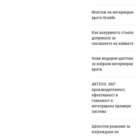
Монтаж на интериорна
врата Gradde
Как вакуумното стъкло
допринася за
опазването на климата
Нови модерни цветове
за избрани интериорни
врати
ARTEVO: 360°
производителност,
ефективност и
гъвкавост в
интегрирана премиум
система
Цялостни решения за
изграждане на