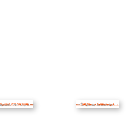
едишна публикация ---
--- Следваща публикация
→