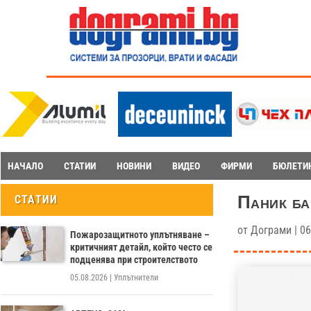
НАЧАЛО
СТАТИИ
НОВИНИ
ВИДЕО
ФИРМИ
БЮЛЕТИ
Паник ба
СТАТИИ
от
Дограми
|
06
Пожарозащитното уплътняване –
критичният детайл, който често се
подценява при строителството
05.08.2026
|
Уплътнители