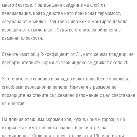
много блатове. Под външния сайдинг има слой от
пеноизолация, която действа като прекъснат термомост,
следвана от мазилка. Под това ниво Кех е монтирал дебела
изолация от стъклопласт. Отвътре стените са облепени с
каменни плоскости.
Стените имат общ R-коефициент от 31, като се има предвид, че
препоръчителните норми за този индекс се движат около 20.
За стените със северно и западно изложение Кех е използвал
сглобяеми изолационни панели. Намалил е размера на
прозорците на стените със северно изложение с цел спестяване
на енергия.
На долния етаж има скромен хол, кухня, баня и гараж, а на
втория етаж има таванска спалня, баня и отделна
всекидневна. Жилищната площ възлиза на 130 квадратни