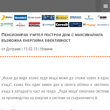
Пенсиониран учител построи дом с максималната
възможна енергийна ефективност
от
Дограми
|
13.02.13
|
Новини
„Исках да видя колко луди неща може да сложи човек в една
къща“, казва Кех един зимен ден в своята обляна в светлина
къща в западната част на града. „Луди неща“ означава системи
за производство на енергия и системи за съхранението й.