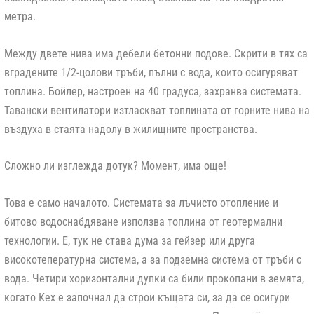
метра.
Между двете нива има дебели бетонни подове. Скрити в тях са
вградените 1/2-цолови тръби, пълни с вода, които осигуряват
топлина. Бойлер, настроен на 40 градуса, захранва системата.
Тавански вентилатори изтласкват топлината от горните нива на
въздуха в стаята надолу в жилищните пространства.
Сложно ли изглежда дотук? Момент, има още!
Това е само началото. Системата за лъчисто отопление и
битово водоснабдяване използва топлина от геотермални
технологии. Е, тук не става дума за гейзер или друга
високотепературна система, а за подземна система от тръби с
вода. Четири хоризонтални дупки са били прокопани в земята,
когато Кех е започнал да строи къщата си, за да се осигури