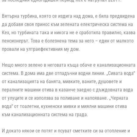
Вятърна турбина, която се издига над дома, е била предвидена
да добавя своя принос към зелената електрическа система на
Кех, но турбината така и никога не е сработила правилно, казва
пенсионерът. Това е болезнена тема за него – един от малкото
провали на ултраефективния му дом.
Нещо много зелено в неговата къща обаче е канализационната
система. В дома има две отпадъчни водни линии. „Сивата вода“
от канализацията на банята, мивките, ваните, душовете и
пералните машини отива в казанче заедно с дъждовната вода
от улуците и се използва за поливане и напояване. „Черната
вода“ от тоалетни, кухненски мивки и миялни машини отива
към канализационната система на града.
И докато някои се потят и псуват сметките си за отопление и