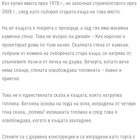
Кех купил имота през 1978 г., но започнал строителството през
2008 г., след като съборил старата къща на това място.
На юг къщата е покрита с прозорци, а зад тях има масивна
каменна стена. Това не въпрос на дизайн – Кех нарочно е
проектирал дома по този начин. Скалната стена от камъни,
събрани от комина на съборената стара къща, се нагрява от
слънчевите лъчи и от печка на дърва. Вечерта, когато вече
няма слънце, стената освобождава топлината – бавно и
приятно.
Това не е единствената скала в къщата, която натрупва
топлина. Бетонна основа на пода на хола, изградена от четири
тона скала, „попива“ излишната топлина и след това я
освобождава, когато в къщата захладнее.
Стените са с дървена конструкция и са изградени като торта с