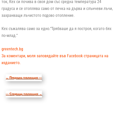
ток, Кех си почива в своя дом със средна температура 24
градуса и се отоплява само от печка на дърва и слънчеви лъчи,
захранващи лъчистото подово отопление.
Кех съжалява само за едно.“Трябваше да я построя, когато бях
по-млад.“
greentech.bg
За коментари, моля заповядайте във Facebook страницата на
изданието.
←
Предишна публикация ---
--- Следваща публикация
→