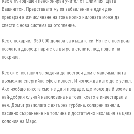
Кех е 69-годишен пенсиониран учител от Олимпия, щата
Вашингтон. Представата му за забавление е един ден,
прекаран в изчисляване на това колко киловата може да
спести с нова система за отопление.
Кех е похарчил 350 000 долара за къщата си. Но не е построил
позлатен дворец: парите са вътре в стените, под пода и на
покрива.
Кех си е поставил за задача да построи дом с максималната
възможна енергийна ефективност. И изглежда като да е успял.
Ако изобщо някога смогне да я продаде, ще може да й вземе в
най-добрия случай наполовина на това, което е инвестирал в
нея. Домът разполага с вятърна турбина, соларни панели,
пасивно съхранение на топлина и достатъчно изолация за цяла
колония на Марс.