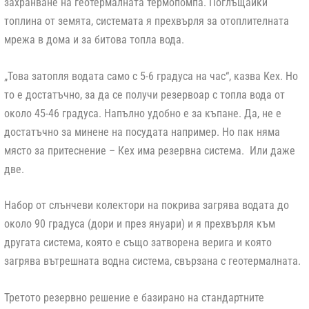
захранване на геотермалната термопомпа. Поглъщайки
топлина от земята, системата я прехвърля за отоплителната
мрежа в дома и за битова топла вода.
„Това затопля водата само с 5-6 градуса на час“, казва Кех. Но
то е достатъчно, за да се получи резервоар с топла вода от
около 45-46 градуса. Напълно удобно е за къпане. Да, не е
достатъчно за минене на посудата например. Но пак няма
място за притеснение – Кех има резервна система. Или даже
две.
Набор от слънчеви колектори на покрива загрява водата до
около 90 градуса (дори и през януари) и я прехвърля към
другата система, която е също затворена верига и която
загрява вътрешната водна система, свързана с геотермалната.
Третото резервно решение е базирано на стандартните