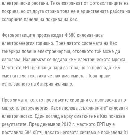
електрически реотани. Те се захранват от фотоволтаиците на
покрива, но от друга страна това не е единствената работа на
соларните панели на покрива на Кех.
Фотоволтаиците произвеждат 4 680 киловатчаса
електроенергия годишно. През лятото системата на Кех
генерира повече електроенергия, отколкото той може да
използва. Излишъкът се подава към електрическата мрежа.
Местното ЕРП не плаща пари за това, но го приспада към
сметката за ток, така че пак има смисъл. Това прави
използването на батерия излишно.
През зимата, когато през късите сиви дни се произвежда по-
малко електроенергия, Кех използва „съхранените“ киловати
електричество. Един поглед върху сметките на Кех показва
резултатите. През декември 2012 г. местното ЕРП му е
доставило 584 кВтч, докато неговата система е произвела 81