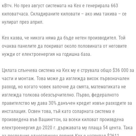
кВтч. Но през август системата на Кех е генерирала 663
киловатчаса. Складираните киловати – ако има такива – се
нулират през април.
Кех казва, че никога няма да бъде нетен производител. Той
очаква панелите да покриват около половината от неговите
нужди от електроенергия на годишна база.
Цялата слънчева система на Кех му е струвала общо $36 000 за
части и монтаж. Това може да изглежда висок първоначален
разход, но когато човек започне да смята, математиката не
изглежда толкова обезсърчително. Първо, федералното
правителство му дава 30% данъчен кредит извън разходите за
инсталация. Освен това, тъй като соларната система е
произведена във Вашингтон, за всеки киловат произвдена
електроенергия до 2020 г. държавата му плаща 54 цента. Така
за последния едногодишен период Кех е натрупал $2611.