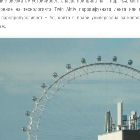
и с висока UV устойчивост. Спазва принципа на т. нар. RAL мон
арение на технологията Twin Aktiv пародифузната лента или
 паропропускливост – Sd, който я прави универсална за изпол
аж.