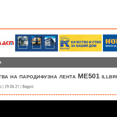
Н
ва на пародифузна лента ME501 illbr
о
|
29.06.21
|
Видео