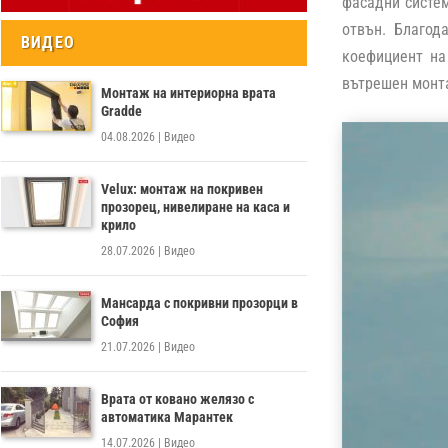
фасадни систем
отвън. Благод
ВИДЕО
коефициент на
вътрешен монт
Монтаж на интериорна врата
Gradde
04.08.2026
|
Видео
Velux: монтаж на покривен
прозорец, нивелиране на каса и
крило
28.07.2026
|
Видео
Мансарда с покривни прозорци в
София
21.07.2026
|
Видео
Врата от ковано желязо с
автоматика Марантек
14.07.2026
|
Видео