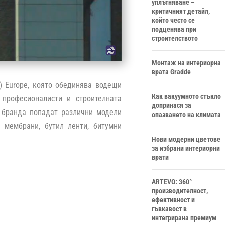
уплътняване –
критичният детайл,
който често се
подценява при
строителството
Монтаж на интериорна
врата Gradde
G) Europe, която обединява водещи
Как вакуумното стъкло
 професионалисти и строителната
допринася за
а бранда попадат различни модели
опазването на климата
 мембрани, бутил ленти, битумни
Нови модерни цветове
за избрани интериорни
врати
ARTEVO: 360°
производителност,
ефективност и
гъвкавост в
интегрирана премиум