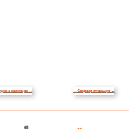
едишна публикация ---
--- Следваща публикация
→