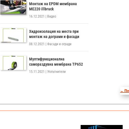
Монтаж на EPDM мембрана
ME220 illbruck
16.12.2021
|
Видео
Хидроизолация на места при
монтаж на дограми и фасади
08.12.2021
|
Фасади и огради
Мултифункционална
самораздувна мембрана TP652
15.11.2021
|
Уплътнители
←
Пр