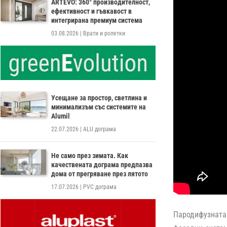
ARTEVO: 360° производителност,
ефективност и гъвкавост в
интегрирана премиум система
03.08.2026
|
Врати и ролетки
Усещане за простор, светлина и
минимализъм със системите на
Alumil
22.07.2026
|
ALU дограма
Не само през зимата. Как
качествената дограма предпазва
дома от прегряване през лятото
17.07.2026
|
PVC дограма
Пародифузнат