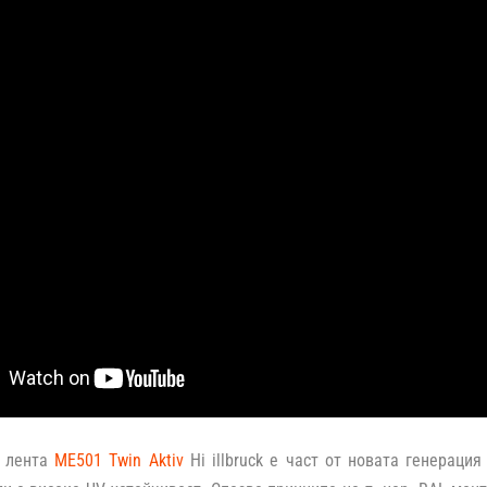
а лента
ME501 Twin Aktiv
Hi illbruck е част от новата генераци