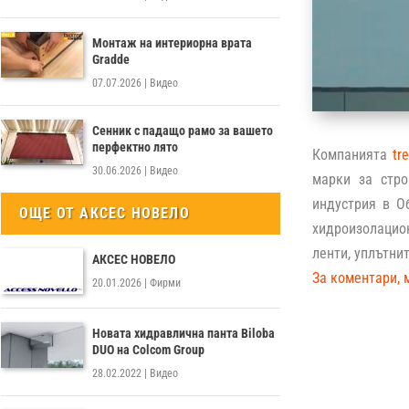
Монтаж на интериорна врата
Gradde
07.07.2026
|
Видео
Сенник с падащо рамо за вашето
перфектно лято
Компанията
tr
30.06.2026
|
Видео
марки за стро
индустрия в О
ОЩЕ ОТ АКСЕС НОВЕЛО
хидроизолацио
ленти, уплътнит
АКСЕС НОВЕЛО
За коментари, 
20.01.2026
|
Фирми
Новата хидравлична панта Biloba
DUO на Colcom Group
28.02.2022
|
Видео