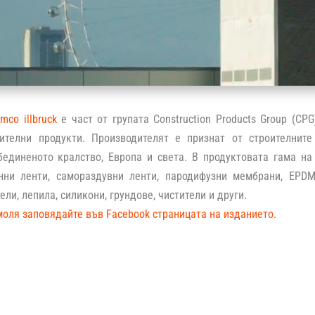
emco illbruck
е част от групата Construction Products Group (CP
ителни продукти. Производителят е признат от строителните
бединеното кралство, Европа и света. В продуктовата гама н
нни ленти, самораздувни ленти, пародифузни мембрани, EPDM
ели, лепила, силикони, грундове, чистители и други.
моля заповядайте във Facebook страницата на изданието.