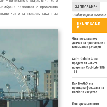
таж – по-плътно отвътре, отколкото
 мембрана разполага с променлив
зване както за външен, така и за
*Информирано съгласие
ПУБЛИКАЦИ
И
Gira предлага нов
датчик за присъствие с
минимални размери
Saint-Gobain Glass
представя новите
покрития Cool-Lite SKN
155
Как NorthGlass
превърна фасадата на
Cartier в изкуство
Пожарозащитното