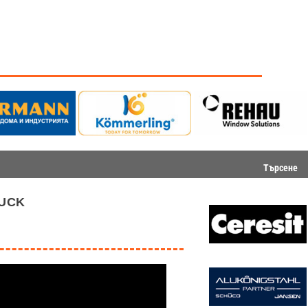
Търсене
uck