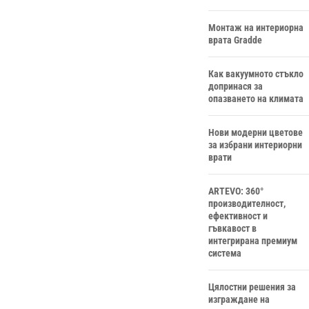
Монтаж на интериорна
врата Gradde
Как вакуумното стъкло
допринася за
опазването на климата
Нови модерни цветове
за избрани интериорни
врати
ARTEVO: 360°
производителност,
ефективност и
гъвкавост в
интегрирана премиум
система
Цялостни решения за
изграждане на