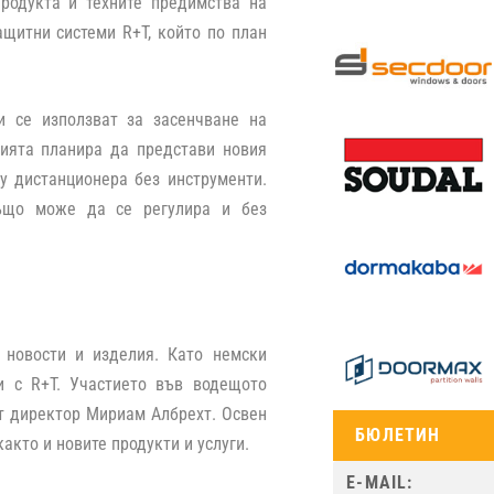
родукта и техните предимства на
ащитни системи R+T, който по план
и се използват за засенчване на
нията планира да представи новия
у дистанционера без инструменти.
ъщо може да се регулира и без
 новости и изделия. Като немски
и с R+T. Участието във водещото
ят директор Мириам Албрехт. Освен
БЮЛЕТИН
акто и новите продукти и услуги.