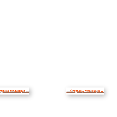
едишна публикация ---
--- Следваща публикация
→