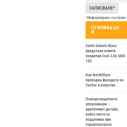
*Информирано съгласие
ПУБЛИКАЦИ
И
Saint-Gobain Glass
представя новите
покрития Cool-Lite SKN
155
Как NorthGlass
превърна фасадата на
Cartier в изкуство
Пожарозащитното
уплътняване –
критичният детайл,
който често се
подценява при
строителството