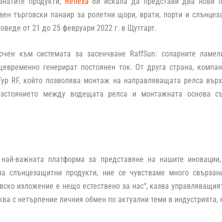
знатите продукти,
Reflexa
би искала да представи два нови п
ен търговски панаир за ролетни щори, врати, порти и слънцез
оведе от 21 до 25 февруари 2022 г. в Щутгарт.
очен към системата за засенчване RaffSun: соларните ламел
щевременно генерират постоянен ток. От друга страна, компа
Typ RF, който позволява монтаж на направляващата релса върх
азстоянието между водещата релса и монтажната основа с
 най-важната платформа за представяне на нашите иновации,
на слънцезащитни продукти, ние се чувстваме много свързан
вско изложение е нещо естествено за нас“, казва управляващи
ква с нетърпение личния обмен по актуални теми в индустрията, к