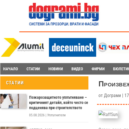
НАЧАЛО
СТАТИИ
НОВИНИ
ВИДЕО
ФИРМИ
БЮЛЕТИ
Произвеж
СТАТИИ
от
Дограми
|
17
Пожарозащитното уплътняване –
критичният детайл, който често се
подценява при строителството
05.08.2026
|
Уплътнители