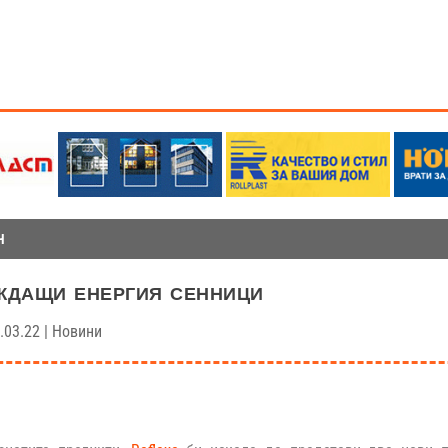
Н
дащи енергия сенници
.03.22
|
Новини