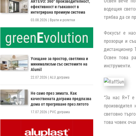
Освен вече по
ARTEVO: 360° производителност,
ефективност и гъвкавост в
водещия светов
интегрирана премиум система
трябва да се пр
03.08.2026
|
Врати и ролетки
Фокусът е нас
прозорци и съ
дистанционер 
Освен това р
Усещане за простор, светлина и
минимализъм със системите на
инструменти.
Alumil
22.07.2026
|
ALU дограма
Не само през зимата. Как
“За нас R+T е
качествената дограма предпазва
дома от прегряване през лятото
производител 
17.07.2026
|
PVC дограма
световно търго
това човек оча