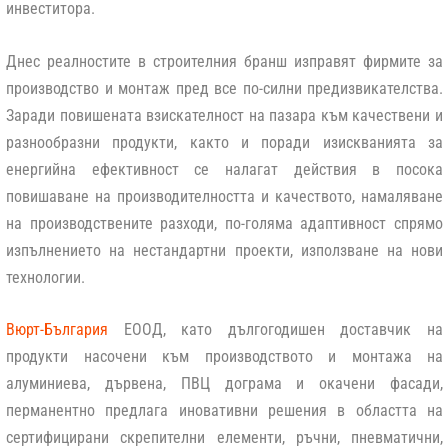
инвеститора.
Днес реалностите в строителния бранш изправят фирмите за
производство и монтаж пред все по-силни предизвикателства.
Заради повишената взискателност на пазара към качествени и
разнообразни продукти, както и поради изискванията за
енергийна ефективност се налагат действия в посока
повишаване на производителността и качеството, намаляване
на производствените разходи, по-голяма адаптивност спрямо
изпълнението на нестандартни проекти, използване на нови
технологии.
Вюрт-България
ЕООД, като дългогодишен доставчик на
продукти насочени към производството и монтажа на
алуминиева, дървена, ПВЦ дограма и окачени фасади,
перманентно предлага иновативни решения в областта на
сертифицирани скрепителни елементи, ръчни, пневматични,