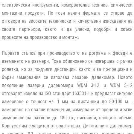
електрически инструменти, измервателна техника, химически
монтажни продукти. По този начин фирмата се старае да
отговори на високите технически и качествени изисквания на
своите партньори, както и да улесни, подобри и скъси
процесите на производство и монтаж.
Първата стъпка при производството на дограма и фасади е
вземането на размери. Това обикновено се извършва с ръчна
ролетка, но за по-дълги дистанции, както и за по-прецизни и
бързи замервания се използва лазарен далекомер. Новото
поколение лазерни далекомери WDM 3-12 и WDM 5-12
отговарят изцяло на ISO стандарт 163331-1 и предлагат сигурно
измерване с точност +/- 1 мм на дистанции до 80-100 м. ,
измерване на овални помещения, измерване от процепи и ъгли
,измерване на наклони до 180 гр., височини, площи и обеми.
Корпусът им е защитен от вода и прах. Дигиталният далекомер
с точност 0,1 градус помага за точното измерване на