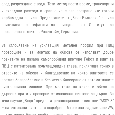
след разреждане с вода. Този метод пести време, транспортни
и складови разходи в сравнение с разпространените готови
карбамидни лепила. Предлаганите от „Вюрт-България” лепила
притежават сертификати за пригодност от Института за
прозоречна техника в Розенхайм, Германия.
За сглобяване на усилващия метален профил при ПВЦ
прозорците и за монтаж на обкова се използват добре
познатите на пазара самопробивни винтове Febos и винт за
ПВЦ с патентована полулещовидна глава, прилягаща точно в
отворите на обкова и благодарение на която винтовете се
поемат безпроблемно и без често блокиране от автоматичните
винтонавивни машини. При монтажа на крила и обков на
дървени врати и прозорци се използват винтове за дърво. За
тези случаи „Вюрт” предлага революционните винтове “ASSY 3”
– патентовани винтове с подобрено 6-точково задвижване AW,
асиметрична бърза резба, пестяща време и енергия, както и