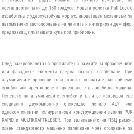
нестандартни ъгли до 180 градуса. Новата ролетка Pull-Lock е
изработена с удароустойчив корпус, иновативен механизъм за
автоматично застопоряване на лентата и интегриран демпфер,
предпазващ плъзгащата кука при прибиране.
След разкрояването на профилите на рамките на прозоречните
или фасадните елементи следва тяхното сглобяване. При
алуминиевите прозорци това става с познатите разглобяеми
сглобки или чрез лепене и пресоване с ъглонабивна машина.
Лепенето на алуминиевите сглобки и ъгли се извършва със
специално двукомпонтно епоксидно лепило AL1 или
еднокомпонентни полиуретанови конструкционни лепила PUR
RAPID и MULTIKRAFTKLEBER. При залепването на ПВЦ рамки,
освен стандартното машинно залепване чрез стопяване за