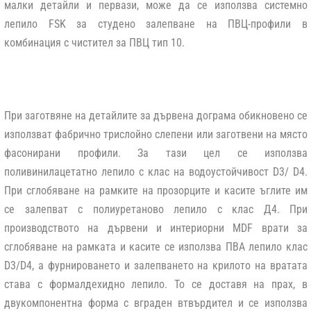
малки детайли и первази, може да се използва системно
лепило FSK за студено залепване на ПВЦ-профили в
комбинация с чистител за ПВЦ тип 10.
При заготвяне на детайлите за дървена дограма обикновено се
използват фабрично трислойно слепени или заготвени на място
фасонирани профили. За тази цел се използва
поливинилацетатно лепило с клас на водоустойчивост D3/ D4.
При сглобяване на рамките на прозорците и касите ъглите им
се залепват с полиуретаново лепило с клас Д4. При
производството на дървени и интериорни MDF врати за
сглобяване на рамката и касите се използва ПВА лепило клас
D3/D4, а фурнироването и залепването на крилото на вратата
става с формалдехидно лепило. То се доставя на прах, в
двукомпонентна форма с вграден втвърдител и се използва