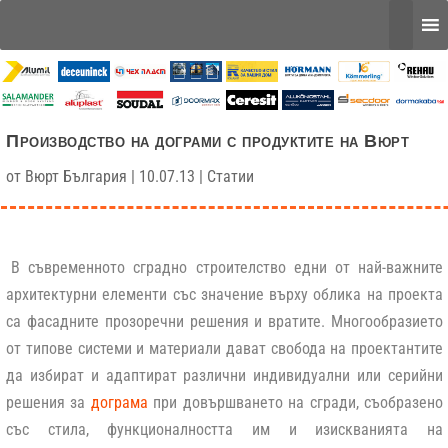
Производство на дограми с продуктите на Вюрт
от
Вюрт България
|
10.07.13
|
Статии
В съвременното сградно строителство едни от най-важните
архитектурни елементи със значение върху облика на проекта
са фасадните прозоречни решения и вратите. Многообразието
от типове системи и материали дават свобода на проектантите
да избират и адаптират различни индивидуални или серийни
решения за
дограма
при довършването на сгради, съобразено
със стила, функционалността им и изискванията на