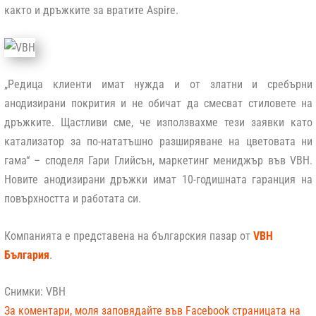
както и дръжките за вратите Aspire.
„Редица клиенти имат нужда и от златни и сребърни
анодизирани покрития и не обичат да смесват стиловете на
дръжките. Щастливи сме, че използвахме тези заявки като
катализатор за по-нататъшно разширяване на цветовата ни
гама“ – споделя Гари Глийсън, маркетинг мениджър във VBH.
Новите анодизирани дръжки имат 10-годишната гаранция на
повърхността и работата си.
Компанията е представена на българския пазар от
VBH
България
.
Снимки: VBH
За коментари, моля заповядайте във Facebook страницата на