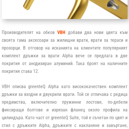
Производителят на обков
VBH
добави два нови цвята към
своята гама аксесоари за жилищни врати, врати за тераси и
прозорци. В отговор на исканията на клиентите популярният
комплект дръжки за врати Alpha вече се предлага в две
покрития от анодизиран алуминий. Така броят на наличните
покрития става 12.
VBH описва greenteQ Alpha като висококачествен комплект
дръжки за входни и двукрили врати. Той се отличава с редица
предимства, включително пружинни лостове, по-дебели
фиксиращи болтове и изрязан фланец около профила на
цилиндъра. Като част от greenteQ Suite, той е съчетан по цвят и
стил с дръжките Alpha, дръжките с накланяне и завъртане,