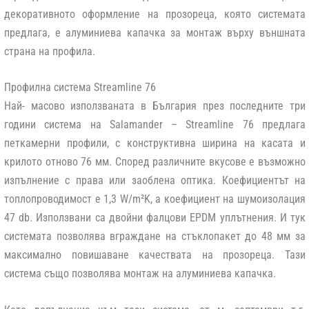
декоративното оформление на прозореца, която системата
предлага, е алуминиева капачка за монтаж върху външната
страна на профила.
Профилна система Streamline 76
Най- масово използваната в България през последните три
години система на Salamander – Streamline 76 предлага
петкамерни профили, с конструктивна ширина на касата и
крилото отново 76 мм. Според различните вкусове е възможно
изпълнение с права или заоблена оптика. Коефициентът на
топлопроводимост е 1,3 W/m²K, а коефициент на шумоизолация
47 db. Използвани са двойни фалцови EPDM уплътнения. И тук
системата позволява вграждане на стъклопакет до 48 мм за
максимално повишаване качествата на прозореца. Тази
система също позволява монтаж на алуминиева капачка.