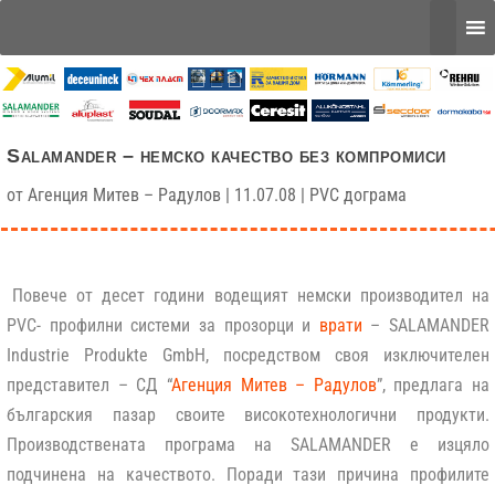
Salamander – немско качество без компромиси
от
Агенция Митев – Радулов
|
11.07.08
|
PVC дограма
Повече от десет години водещият немски производител на
PVC- профилни системи за прозорци и
врати
–
SALAMANDER
Industrie Produkte GmbH
, посредством своя изключителен
представител – СД “
Агенция Митев – Радулов
”, предлага на
българския пазар своите високотехнологични продукти.
Производствената програма на SALAMANDER е изцяло
подчинена на качеството. Поради тази причина профилите