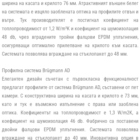
ширина на касата и крилото 76 мм. Атрактивният външен белег
на системата е изцяло заоблената оптика на профилите отвън и
вътре. Тук производителят е постигнал коефициент на
топлопроводимост от 1,2 W/m²K и коефициент на шумоизолация
48 db, чрез вградените тройни фалцови EPDM уплътнения,
осигуряващи оптимално прилепване на крилото към касата.
Системата позволява вграждане на стъклопакет до 48 мм.
Профилна система Brügmann AD
Елегантен дизайн съчетан с първокласна функционалност
предлагат профилите от система Brügmann AD, съставени от пет
камери. С конструктивна ширина на касата и крилото е 73 мм,
като и тук е възможно изпълнение с права или заоблена
оптика. Коефициентът на топлопроводимост е 1,3 W/m
2
K, а
коефициент на шумоизолация 46 db. Фабрично са поставени
двойни фалцови EPDM уплътнения. Системата позволява
вграждане на стъклопакет до 40 мм. Иновантивна опция в