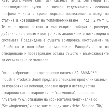
Като допълнение към тази система, от м. септември т.г.
производителят пуска на пазара седемкамерни основни
профили – каса и крило, върхово постижение, с оглед на
статика и коефициент на топлопреминаване – под 1,2 W/m²K.
Те са с права оптика и със същите габаритни размери,
дебелина на стените и контур, като аналогичните петкамерни в
системата. Предвидена е същата армировка, инструменти за
обработка и настройки на машините. Разпробиването за
отводняване и проветряване остава същото и възможностите
за остъкляване се запазват.
Освен изброените по-горе основни системи SALAMANDER
Industrie Produkte GmbH предлага специални профилни системи
за изработка на кепенци, ролетни щори и нестандартни
отваряния като отваряне тип – “хармоника”, паралелно
плъзгане /VW/, отваряне на хоризонтална/вертикална ос
/Schwingfenster/ и плъзгане с повдигане /Hebe- Schiebe- Tür/.