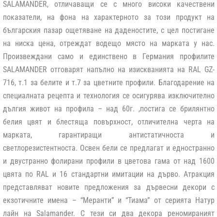
SALAMANDER, отличаващи се с много високи качествени
показатели, на фона на характерното за този продукт на
българския пазар ощетяване на даденостите, с цел постигане
на ниска цена, отреждат водещо място на марката у нас.
Произвеждани само и единствено в Германия профилите
SALAMANDER отговарят напълно на изискванията на RAL GZ-
716, т.1 за белите и т.7 за цветните профили. Благодарение на
специалната рецепта и технология се осигурява изключително
дългия живот на профила – над 60г. ,постига се брилянтно
белия цвят и блестяща повърхност, отличителна черта на
марката, гарантиращи антистатичноста и
светлорезистентноста. Освен бели се предлагат и едностранно
и двустранно фолирани профили в цветова гама от над 1600
цвята по RAL и 16 стандартни имитации на дърво. Атракция
представляват новите предложения за дървесни декори с
екзотичните имена – “Меранти” и “Тиама” от серията Натур
лайн на Salamander. С тези си два декора реномираният