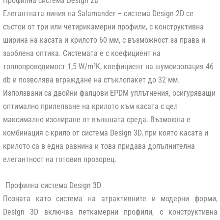
Профилна система Design 2D
Елегантната линия на Salamander – система Design 2D се
състои от три или четирикамерни профили, с конструктивна
ширина на касата и крилото 60 мм, с възможност за права и
заоблена оптика. Системата е с коефициент на
топлопроводимост 1,5 W/m²K, коефициент на шумоизолация 46
db и позволява вграждане на стъклопакет до 32 мм.
Използвани са двойни фалцови EPDM уплътнения, осигуряващи
оптимално прилепване на крилото към касата с цел
максимално изолиране от външната среда. Възможна е
комбинация с крило от система Design 3D, при която касата и
крилото са в една равнина и това придава допълнителна
елегантност на готовия прозорец.
Профилна система Design 3D
Позната като система на атрактивните и модерни форми,
Design 3D включва петкамерни профили, с конструктивна