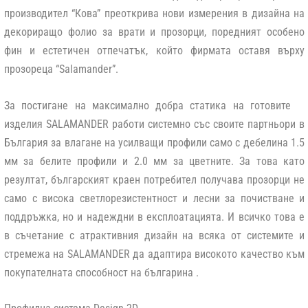
производител “Кова” преоткрива нови измерения в дизайна на
декориращо фолио за врати и прозорци, поредният особено
фин и естетичен отпечатък, който фирмата оставя върху
прозореца “Salamander”.
За постигане на максимално добра статика на готовите
изделия SALAMANDER работи системно със своите партньори в
България за влагане на усилващи профили само с дебелина 1.5
мм за белите профили и 2.0 мм за цветните. За това като
резултат, българският краен потребител получава прозорци не
само с висока светлорезистентност и лесни за почистване и
поддръжка, но и надеждни в експлоатацията. И всичко това е
в съчетание с атрактивния дизайн на всяка от системите и
стремежа на SALAMANDER да адаптира високото качество към
покупателната способност на българина .