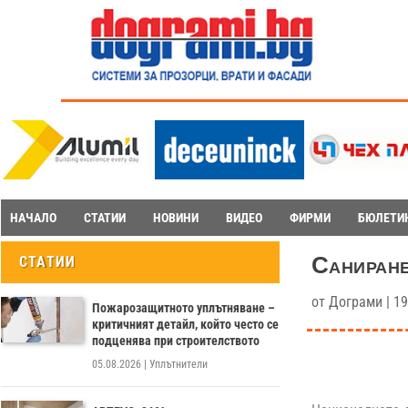
НАЧАЛО
СТАТИИ
НОВИНИ
ВИДЕО
ФИРМИ
БЮЛЕТИ
Саниране
СТАТИИ
от
Дограми
|
19
Пожарозащитното уплътняване –
критичният детайл, който често се
подценява при строителството
05.08.2026
|
Уплътнители