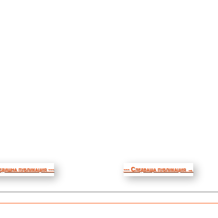
едишна публикация ---
--- Следваща публикация
→