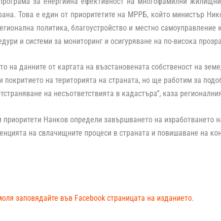
програма за енергийна ефективност на многофамилни жилищни 
ана. Това е един от приоритетите на МРРБ, който министър Ни
егионална политика, благоустройство и местно самоуправление
дури и системи за мониторинг и осигуряване на по-висока прозра
то на данните от картата на възстановената собственост на зем
и покритието на територията на страната, но ще работим за подо
отстраняване на несъответствията в кадастъра”, каза регионални
и приоритети Нанков определи завършването на изработването н
енцията на свлачищните процеси в страната и повишаване на кон
моля заповядайте във Facebook страницата на изданието.