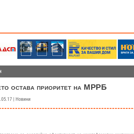
Н
то остава приоритет на МРРБ
.05.17
|
Новини