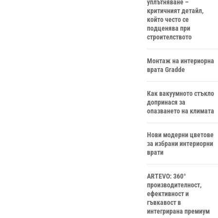
уплътняване –
критичният детайл,
който често се
подценява при
строителството
Монтаж на интериорна
врата Gradde
Как вакуумното стъкло
допринася за
опазването на климата
Нови модерни цветове
за избрани интериорни
врати
ARTEVO: 360°
производителност,
ефективност и
гъвкавост в
интегрирана премиум