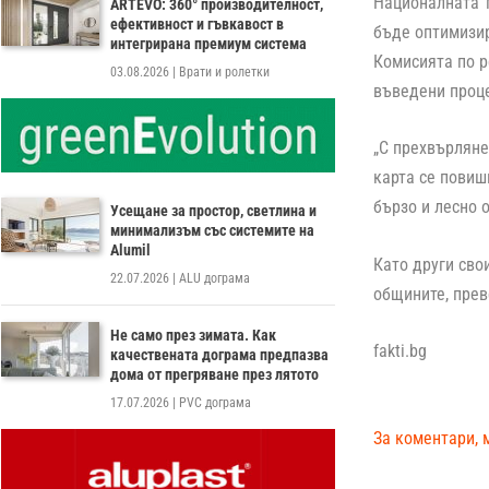
Националната 
ARTEVO: 360° производителност,
ефективност и гъвкавост в
бъде оптимизир
интегрирана премиум система
Комисията по р
03.08.2026
|
Врати и ролетки
въведени проце
„С прехвърляне
карта се повиш
бързо и лесно 
Усещане за простор, светлина и
минимализъм със системите на
Alumil
Като други сво
22.07.2026
|
ALU дограма
общините, прев
Не само през зимата. Как
fakti.bg
качествената дограма предпазва
дома от прегряване през лятото
17.07.2026
|
PVC дограма
За коментари, 