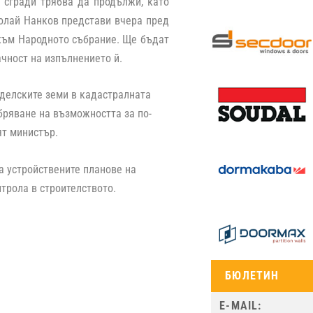
сгради трябва да продължи, като
колай Нанков представи вчера пред
 към Народното събрание. Ще бъдат
чност на изпълнението й.
еделските земи в кадастралната
бряване на възможността за по-
ят министър.
а устройствените планове на
трола в строителството.
БЮЛЕТИН