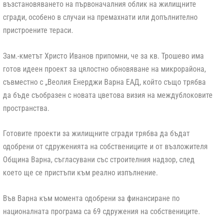
възстановяването на първоначалния облик на жилищните
сгради, особено в случаи на премахнати или допълнително
пристроените тераси.
Зам.-кметът Христо Иванов припомни, че за кв. Трошево има
готов идеен проект за цялостно обновяване на микрорайона,
съвместно с „Веолия Енерджи Варна ЕАД, който също трябва
да бъде съобразен с новата цветова визия на междублоковите
пространства.
Готовите проекти за жилищните сгради трябва да бъдат
одобрени от сдруженията на собствениците и от възложителя
Община Варна, съгласувани със строителния надзор, след
което ще се пристъпи към реално изпълнение.
Във Варна към момента одобрени за финансиране по
националната програма са 69 сдружения на собствениците.