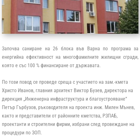
Започва саниране на 26 блока във Варна по програма за
енергийна ефективност на многофамилните жилищни сгради,
която е със 100 % финансиране от държавата.
По този повод се проведе среща с участието на зам.-кмета
Христо Иванов, главния архитект Виктор Бузев, директора на
дирекция „Инженерна инфраструктура и благоустрояване“
Петър Гърбузов, ръководителя на проекта инж. Милен Мънев,
както и представители от районните кметства, РЗПАБ,
проектанти и строителни фирми, избрани след провеждане на
процедури по ЗОП.