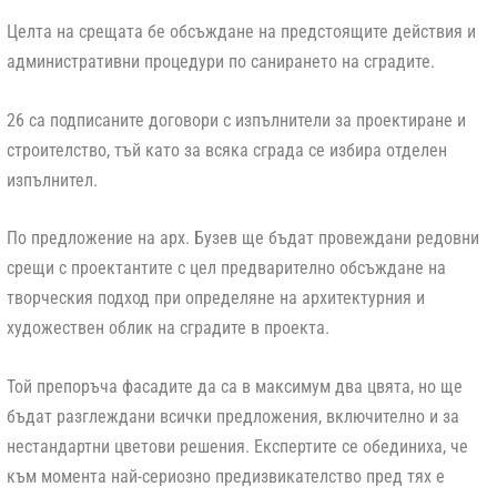
Целта на срещата бе обсъждане на предстоящите действия и
административни процедури по санирането на сградите.
26 са подписаните договори с изпълнители за проектиране и
строителство, тъй като за всяка сграда се избира отделен
изпълнител.
По предложение на арх. Бузев ще бъдат провеждани редовни
срещи с проектантите с цел предварително обсъждане на
творческия подход при определяне на архитектурния и
художествен облик на сградите в проекта.
Той препоръча фасадите да са в максимум два цвята, но ще
бъдат разглеждани всички предложения, включително и за
нестандартни цветови решения. Експертите се обединиха, че
към момента най-сериозно предизвикателство пред тях е