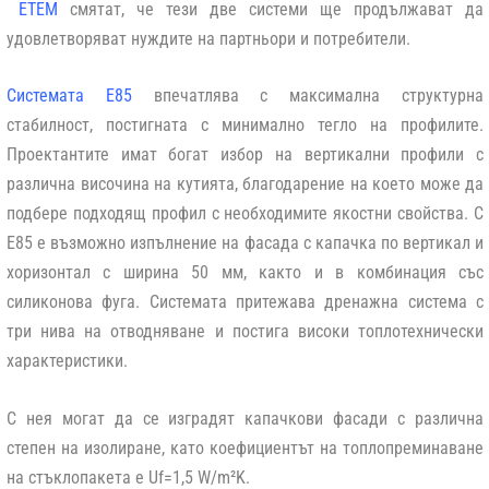
ETEM
смятат, че тези две системи ще продължават да
удовлетворяват нуждите на партньори и потребители.
Системата Е85
впечатлява с максимална структурна
стабилност, постигната с минимално тегло на профилите
.
Проектантите имат богат избор на вертикални профили с
различна височина на кутията, благодарение на което може да
подбере подходящ профил с необходимите якостни свойства. С
E85 е възможно изпълнение на фасада с капачка по вертикал и
хоризонтал с ширина 50 мм, както и в комбинация със
силиконова фуга. Системата притежава дренажна система с
три нива на отводняване и постига високи топлотехнически
характеристики.
С нея могат да се изградят капачкови фасади с различна
степен на изолиране, като коефициентът на топлопреминаване
на стъклопакета е Uf=1,5 W/m²K.