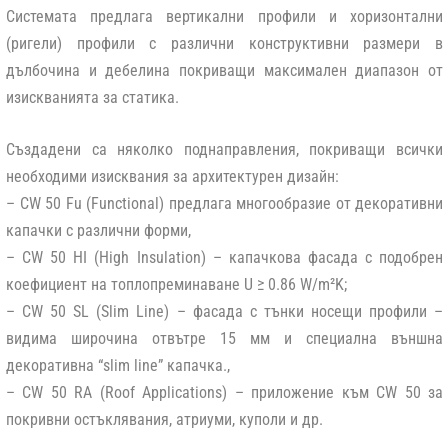
Системата предлага вертикални профили и хоризонтални
(ригели) профили с различни конструктивни размери в
дълбочина и дебелина покриващи максимален диапазон от
изискванията за статика.
Създадени са няколко поднаправления, покриващи всички
необходими изисквания за архитектурен дизайн:
– CW 50 Fu (Functional) предлага многообразие от декоративни
капачки с различни форми,
– CW 50 HI (High Insulation) – капачкова фасада с подобрен
коефициент на топлопреминаване U ≥ 0.86 W/m²K;
– CW 50 SL (Slim Line) – фасада с тънки носещи профили –
видима широчина отвътре 15 мм и специална външна
декоративна “slim line” капачка.,
– CW 50 RA (Roof Applications) – приложение към CW 50 за
покривни остъклявания, атриуми, куполи и др.