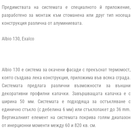
Предимствата на системата е специалното й приложение,
разработено за монтаж към стоманена или друг тип носеща
конструкция различна от алуминиевата.
Аlbio 130, Exalco
Albio 130 е система за окачени фасади с прекъснат термомост,
която създава лека конструкция, приложима във всяка сграда.
Системата предлага различни възможности за външни
декоративни профилни капачки. Завършващата капачка е с
ширина 50 мм. Системата е подходяща за остъкляване с
единично стъкло (с дебелина 6 мм) или стъклопакет до 36 mm.
Вертикалният елемент на системата покрива голям диапазон
от инерционни моменти между 60 и 820 кв. см.