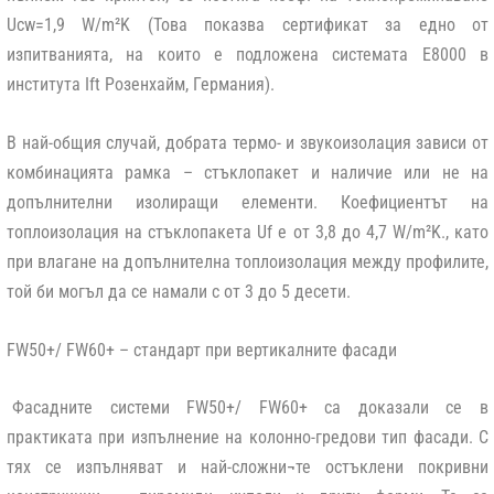
Ucw=1,9 W/m²K (Това показва сертификат за едно от
изпитванията, на които е подложена системата Е8000 в
института Ift Розенхайм, Германия).
В най-общия случай, добрата термо- и звукоизолация зависи от
комбинацията рамка – стъклопакет и наличие или не на
допълнителни изолиращи елементи. Коефициентът на
топлоизолация на стъклопакета Uf е от 3,8 до 4,7 W/m²K., като
при влагане на допълнителна топлоизолация между профилите,
той би могъл да се намали с от 3 до 5 десети.
FW50+/ FW60+ – стандарт при вертикалните фасади
Фасадните системи FW50+/ FW60+ са доказали се в
практиката при изпълнение на колонно-гредови тип фасади. С
тях се изпълняват и най-сложни¬те остъклени покривни