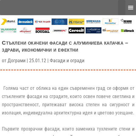
Стъклени окачени фасади с алуминиева капачка –
здрави, икономични и ефектни
от
Дограми
|
25.01.12
|
Фасади и огради
Голяма част от облика на един съвременен град се оформя от
стъклените фасади на сградите, които освен повече светлина и
пространственост, притежават висока степен на сигурност и
изолация, индивидуална архитектурна идея и цветово усещане.
Първите прозрачни фасади, които замениха тухлените стени и