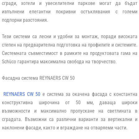
сгради, хотели и увеселителни паркове могат да бъдат
изпълнени елегантни покривни остъклявания с големи
подпорни разстояния.
Тези системи са лесни и удобни за монтаж, поради високата
степен на предварителна подготовка на профилите и системите.
Системната съвместимост в рамките на продуктовата гама на
Schüco гарантира максимална свобода на творчество.
Фасадна система REYNAERS CW 50
REYNAERS CW 50
е система за окачена фасада с константна
конструктивна широчина от 50 мм, даваща широки
възможности и максимално пропускане на светлината в
сградата. Възможни са различни варианти за вертикални и
наклонени фасади, както и вграждане на отваряеми части.