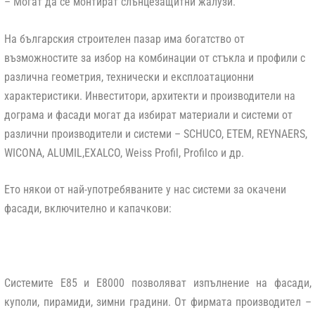
– Могат да се монтират слънцезащитни жалузи.
На българския строителен пазар има богатство от
възможностите за избор на комбинации от стъкла и профили с
различна геометрия, технически и експлоатационни
характеристики. Инвеститори, архитекти и производители на
дограма и фасади могат да избират материали и системи от
различни производители и системи – SCHUCO, ETEM, REYNAERS,
WICONA, ALUMIL,EXALCO, Weiss Profil, Profilco и др.
Ето някои от най-употребяваните у нас системи за окачени
фасади, включително и капачкови:
Системите Е85 и Е8000 позволяват изпълнение на фасади,
куполи, пирамиди, зимни градини. От фирмата производител –