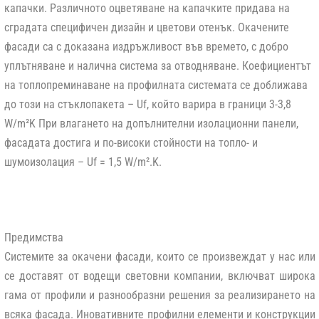
капачки. Различното оцветяване на капачките придава на
сградата специфичен дизайн и цветови отенък. Окачените
фасади са с доказана издръжливост във времето, с добро
уплътняване и налична система за отводняване. Коефициентът
на топлопреминаване на профилната системата се доближава
до този на стъклопакета – Uf, който варира в граници 3-3,8
W/m²K При влагането на допълнителни изолационни панели,
фасадата достига и по-високи стойности на топло- и
шумоизолация – Uf = 1,5 W/m².K.
Предимства
Системите за окачени фасади, които се произвеждат у нас или
се доставят от водещи световни компании, включват широка
гама от профили и разнообразни решения за реализирането на
всяка фасада. Иновативните профилни елементи и конструкции