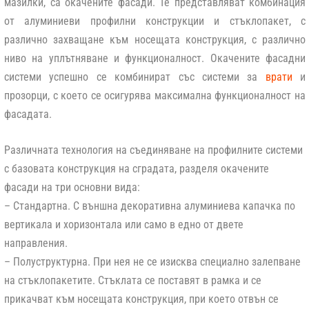
мазилки, са окачените фасади. Те представляват комбинация
от алуминиеви профилни конструкции и стъклопакет, с
различно захващане към носещата конструкция, с различно
ниво на уплътняване и функционалност. Окачените фасадни
системи успешно се комбинират със системи за
врати
и
прозорци, с което се осигурява максимална функционалност на
фасадата.
Различната технология на съединяване на профилните системи
с базовата конструкция на сградата, разделя окачените
фасади на три основни вида:
–
Стандартна
. С външна декоративна алуминиева капачка по
вертикала и хоризонтала или само в едно от двете
направления.
–
Полуструктурна
. При нея не се изисква специално залепване
на стъклопакетите. Стъклата се поставят в рамка и се
прикачват към носещата конструкция, при което отвън се