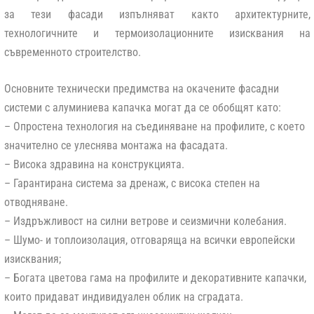
за тези фасади изпълняват както архитектурните,
технологичните и термоизолационните изисквания на
съвременното строителство.
Основните технически предимства на окачените фасадни
системи с алуминиева капачка могат да се обобщят като:
– Опростена технология на съединяване на профилите, с което
значително се улеснява монтажа на фасадата.
– Висока здравина на конструкцията.
– Гарантирана система за дренаж, с висока степен на
отводняване.
– Издръжливост на силни ветрове и сеизмични колебания.
– Шумо- и топлоизолация, отговаряща на всички европейски
изисквания;
– Богата цветова гама на профилите и декоративните капачки,
които придават индивидуален облик на сградата.