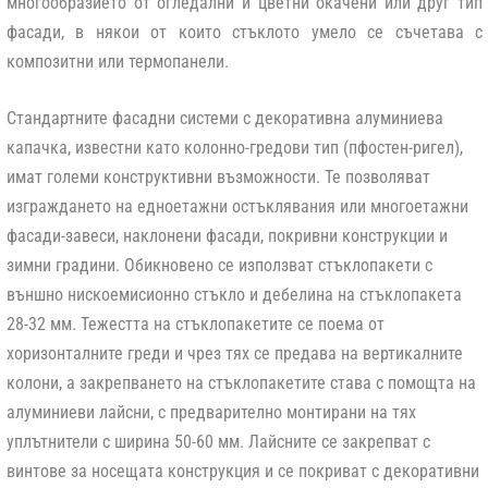
многообразието от огледални и цветни окачени или друг тип
фасади, в някои от които стъклото умело се съчетава с
композитни или термопанели.
Стандартните фасадни системи
с декоративна алуминиева
капачка, известни като колонно-гредови тип (пфостен-ригел),
имат големи конструктивни възможности. Те позволяват
изграждането на едноетажни остъклявания или многоетажни
фасади-завеси, наклонени фасади, покривни конструкции и
зимни градини. Обикновено се използват стъклопакети с
външно нискоемисионно стъкло и дебелина на стъклопакета
28-32 мм. Тежестта на стъклопакетите се поема от
хоризонталните греди и чрез тях се предава на вертикалните
колони, а закрепването на стъклопакетите става с помощта на
алуминиеви лайсни, с предварително монтирани на тях
уплътнители с ширина 50-60 мм. Лайсните се закрепват с
винтове за носещата конструкция и се покриват с декоративни