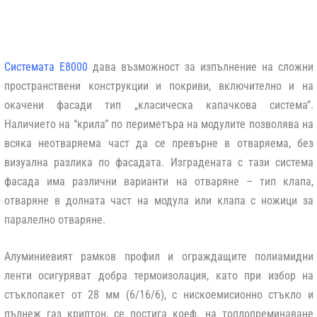
Системата Е8000
дава възможност за изпълнение на сложни
пространствени конструкции и покриви, включително и на
окачени фасади тип „класическа капачкова система”.
Наличието на “крила” по периметъра на модулите позволява на
всяка неотваряема част да се превърне в отваряема, без
визуална разлика по фасадата. Изградената с тази система
фасада има различни варианти на отваряне – тип клапа,
отваряне в долната част на модула или клапа с ножици за
паралелно отваряне.
Алуминиевият рамков профил и ограждащите полиамидни
ленти осигуряват добра термоизолация, като при избор на
стъклопакет от 28 мм (6/16/6), с нискоемисионно стъкло и
пълнеж газ криптон, се постига коеф. на топлопреминаване