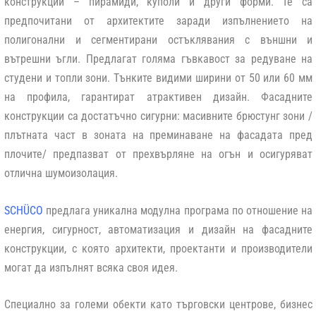
конструкции – пирамиди, куполи и други форми. Те са
предпочитани от архитектите заради изпълнението на
полигонални и сегментирани остъклявания с външни и
вътрешни ъгли. Предлагат голяма гъвкавост за редуване на
студени и топли зони. Тънките видими ширини от 50 или 60 мм
на профила, гарантират атрактивен дизайн. Фасадните
конструкции са достатъчно сигурни: масивните брюстунг зони /
плътната част в зоната на преминаване на фасадата пред
плочите/ предпазват от прехвърляне на огън и осигуряват
отлична шумоизолация.
SCHÜCO
предлага уникална модулна програма по отношение на
енергия, сигурност, автоматизация и дизайн на фасадните
конструкции, с която архитекти, проектанти и производители
могат да изпълнят всяка своя идея.
Специално за големи обекти като търговски центрове, бизнес