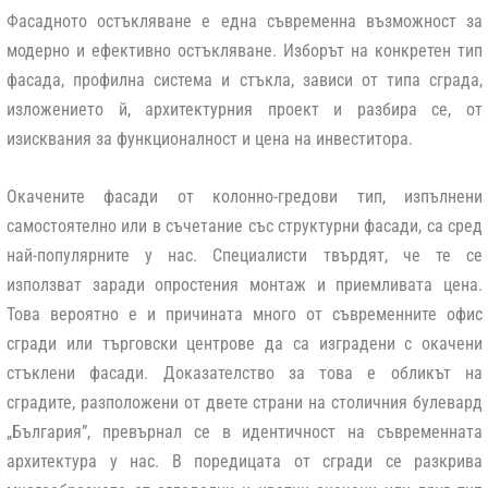
Фасадното остъкляване е една съвременна възможност за
модерно и ефективно остъкляване. Изборът на конкретен тип
фасада, профилна система и стъкла, зависи от типа сграда,
изложението й, архитектурния проект и разбира се, от
изисквания за функционалност и цена на инвеститора.
Окачените фасади от колонно-гредови тип, изпълнени
самостоятелно или в съчетание със структурни фасади, са сред
най-популярните у нас. Специалисти твърдят, че те се
използват заради опростения монтаж и приемливата цена.
Това вероятно е и причината много от съвременните офис
сгради или търговски центрове да са изградени с окачени
стъклени фасади. Доказателство за това е обликът на
сградите, разположени от двете страни на столичния булевард
„България”, превърнал се в идентичност на съвременната
архитектура у нас. В поредицата от сгради се разкрива