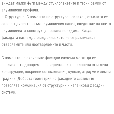
виждат малки фуги между стъклопакетите и тесни рамки от
алуминиеви профили.
–
Структурна
. С помощта на структурен силикон, стъклата се
залепят директно към алуминиевия панел, следствие на което
алуминиевата конструкция остава невидима. Визуално
фасадата изглежда огледална, като не се различават
отваряемите или неотваряемите й части.
С помощта на окачените фасадни системи могат да се
реализират едновременно вертикални и наклонени стъклени
конструкции, покривни остъклявания, куполи, атриуми и зимни
градини. Добрата геометрия на фасадните системите
позволява комбинация от структурни и капачкови фасадни
системи.