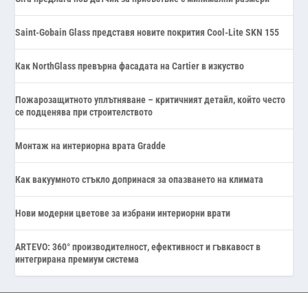
Saint-Gobain Glass представя новите покрития Cool-Lite SKN 155
Как NorthGlass превърна фасадата на Cartier в изкуство
Пожарозащитното уплътняване – критичният детайл, който често
се подценява при строителството
Монтаж на интериорна врата Gradde
Как вакуумното стъкло допринася за опазването на климата
Нови модерни цветове за избрани интериорни врати
ARTEVO: 360° производителност, ефективност и гъвкавост в
интегрирана премиум система