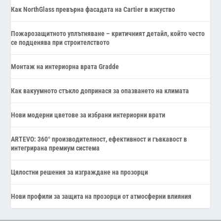
Как NorthGlass превърна фасадата на Cartier в изкуство
Пожарозащитното уплътняване – критичният детайл, който често
се подценява при строителството
Монтаж на интериорна врата Gradde
Как вакуумното стъкло допринася за опазването на климата
Нови модерни цветове за избрани интериорни врати
ARTEVO: 360° производителност, ефективност и гъвкавост в
интегрирана премиум система
Цялостни решения за изграждане на прозорци
Нови профили за защита на прозорци от атмосферни влияния