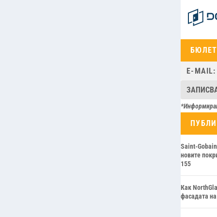
БЮЛЕ
*Информиран
ПУБЛ
Saint-Gobain
новите покр
155
Как NorthGl
фасадата на 