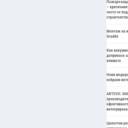
Пожарозащи
– критичния
често се по
строителств
Монтаж на и
Gradde
Как вакуумн
допринася з
климата
Нови модерн
избрани инт
ARTEVO: 360
производите
ефективност
интегрирана
Цялостни ре