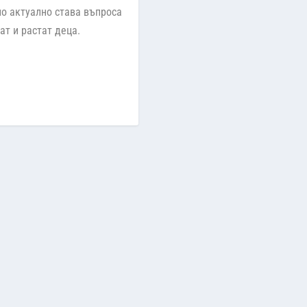
о актуално става въпроса
ат и растат деца.