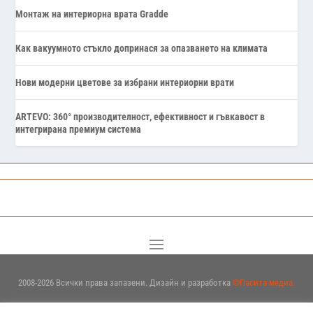
Монтаж на интериорна врата Gradde
Как вакуумното стъкло допринася за опазването на климата
Нови модерни цветове за избрани интериорни врати
ARTEVO: 360° производителност, ефективност и гъвкавост в
интегрирана премиум система
2008-2026 Всички права запазени. Дизайн и разработка
©Пасита медиа.