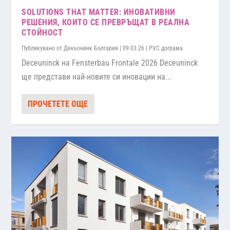
SOLUTIONS THAT MATTER: ИНОВАТИВНИ
РЕШЕНИЯ, КОИТО СЕ ПРЕВРЪЩАТ В РЕАЛНА
СТОЙНОСТ
Публикувано от
Декьонинк България
|
09.03.26
|
PVC дограма
Deceuninck на Fensterbau Frontale 2026 Deceuninck
ще представи най-новите си иновации на...
ПРОЧЕТЕТЕ ОЩЕ