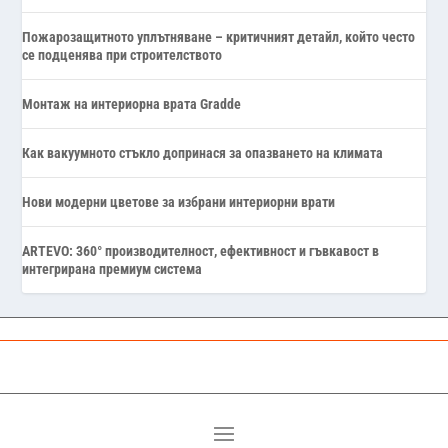
Пожарозащитното уплътняване – критичният детайл, който често
се подценява при строителството
Монтаж на интериорна врата Gradde
Как вакуумното стъкло допринася за опазването на климата
Нови модерни цветове за избрани интериорни врати
ARTEVO: 360° производителност, ефективност и гъвкавост в
интегрирана премиум система