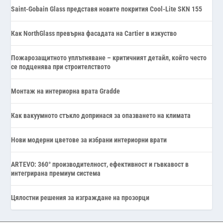
Saint-Gobain Glass представя новите покрития Cool-Lite SKN 155
Как NorthGlass превърна фасадата на Cartier в изкуство
Пожарозащитното уплътняване – критичният детайл, който често
се подценява при строителството
Монтаж на интериорна врата Gradde
Как вакуумното стъкло допринася за опазването на климата
Нови модерни цветове за избрани интериорни врати
ARTEVO: 360° производителност, ефективност и гъвкавост в
интегрирана премиум система
Цялостни решения за изграждане на прозорци