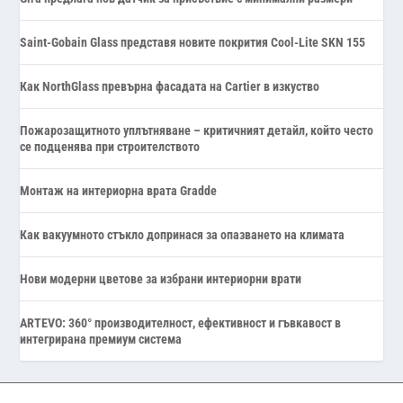
Saint-Gobain Glass представя новите покрития Cool-Lite SKN 155
Как NorthGlass превърна фасадата на Cartier в изкуство
Пожарозащитното уплътняване – критичният детайл, който често
се подценява при строителството
Монтаж на интериорна врата Gradde
Как вакуумното стъкло допринася за опазването на климата
Нови модерни цветове за избрани интериорни врати
ARTEVO: 360° производителност, ефективност и гъвкавост в
интегрирана премиум система