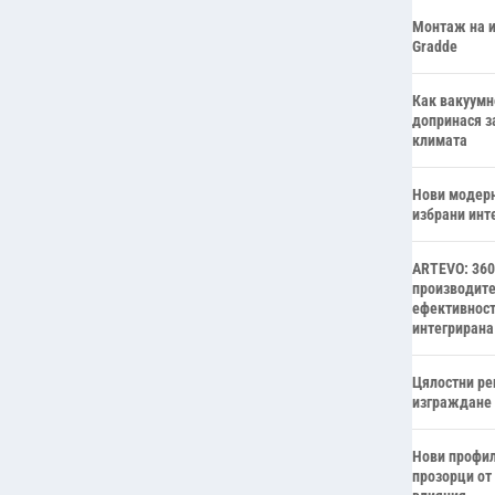
Монтаж на и
Gradde
Как вакуумн
допринася з
климата
Нови модерн
избрани инт
ARTEVO: 360
производите
ефективност
интегрирана
Цялостни ре
изграждане 
Нови профил
прозорци от