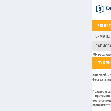
БЮЛЕ
*Информиран
ПУБЛ
Как NorthGl
фасадата на 
Пожарозащи
– критичния
често се по
строителств