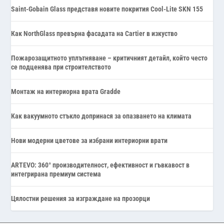
Saint-Gobain Glass представя новите покрития Cool-Lite SKN 155
Как NorthGlass превърна фасадата на Cartier в изкуство
Пожарозащитното уплътняване – критичният детайл, който често
се подценява при строителството
Монтаж на интериорна врата Gradde
Как вакуумното стъкло допринася за опазването на климата
Нови модерни цветове за избрани интериорни врати
ARTEVO: 360° производителност, ефективност и гъвкавост в
интегрирана премиум система
Цялостни решения за изграждане на прозорци