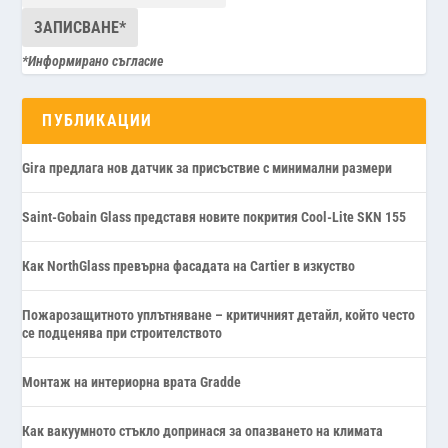
*Информирано съгласие
ПУБЛИКАЦИИ
Gira предлага нов датчик за присъствие с минимални размери
Saint-Gobain Glass представя новите покрития Cool-Lite SKN 155
Как NorthGlass превърна фасадата на Cartier в изкуство
Пожарозащитното уплътняване – критичният детайл, който често
се подценява при строителството
Монтаж на интериорна врата Gradde
Как вакуумното стъкло допринася за опазването на климата