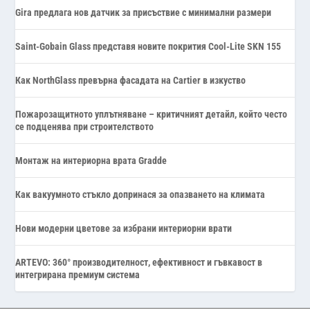
Gira предлага нов датчик за присъствие с минимални размери
Saint-Gobain Glass представя новите покрития Cool-Lite SKN 155
Как NorthGlass превърна фасадата на Cartier в изкуство
Пожарозащитното уплътняване – критичният детайл, който често
се подценява при строителството
Монтаж на интериорна врата Gradde
Как вакуумното стъкло допринася за опазването на климата
Нови модерни цветове за избрани интериорни врати
ARTEVO: 360° производителност, ефективност и гъвкавост в
интегрирана премиум система