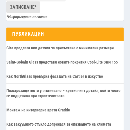
*Информирано съгласие
ПУБЛИКАЦИИ
Gira предлага нов датчик за присъствие с минимални размери
Saint-Gobain Glass представя новите покрития Cool-Lite SKN 155
Как NorthGlass превърна фасадата на Cartier в изкуство
Пожарозащитното уплътняване – критичният детайл, който често
се подценява при строителството
Монтаж на интериорна врата Gradde
Как вакуумното стъкло допринася за опазването на климата