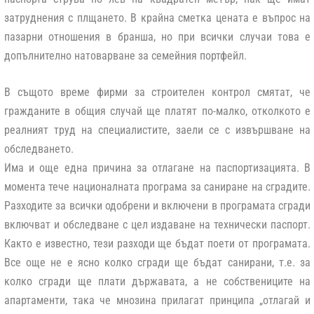
затруднения с плщането. В крайна сметка цената е въпрос на
пазарни отношения в бранша, но при всички случаи това е
допълнително натоварване за семейния портфейл.
В същото време фирми за строителен контрол смятат, че
гражданите в общия случай ще платят по-малко, отколкото е
реалният труд на специалистите, заели се с извършване на
обследването.
Има и още една причина за отлагане на паспортизацията. В
момента тече националната програма за саниране на сградите.
Разходите за всички одобрени и включени в програмата сгради
включват и обследване с цел издаване на технически паспорт.
Както е известно, тези разходи ще бъдат поети от програмата.
Все още не е ясно колко сгради ще бъдат санирани, т.е. за
колко сгради ще плати държавата, а не собствениците на
апартаменти, така че мнозина прилагат принципа „отлагай и