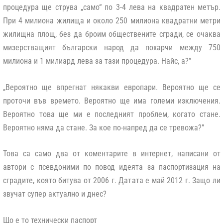
процедура ще струва „само“ по 3-4 лева на квадратен метър.
При 4 милиона жилища и около 250 милиона квадратни метри
жилищна площ, без да броим обществените сгради, се очаква
мизерстващият български народ да похарчи между 750
милиона и 1 милиард лева за тази процедура. Найс, а?”
„Вероятно ще впрегнат някакви европари. Вероятно ще се
проточи във времето. Вероятно ще има големи изключения.
Вероятно това ще ми е последният проблем, когато стане.
Вероятно няма да стане. За кое по-напред да се тревожа?”
Това са само два от коментарите в интернет, написани от
автори с псевдоними по повод идеята за паспортизация на
сградите, която битува от 2006 г. Датата е май 2012 г. Защо ли
звучат супер актуално и днес?
Що е то технически паспорт