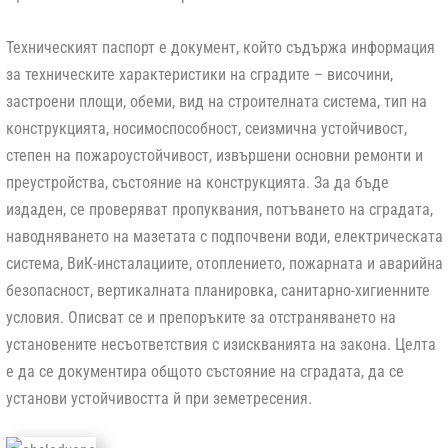
Техническият паспорт е документ, който съдържа информация
за техническите характеристики на сградите – височини,
застроени площи, обеми, вид на строителната система, тип на
конструкцията, носимоспособност, сеизмична устойчивост,
степен на пожароустойчивост, извършени основни ремонти и
преустройства, състояние на конструкцията. За да бъде
издаден, се проверяват пропуквания, потъването на сградата,
наводняването на мазетата с подпочвени води, електрическата
система, ВиК-инсталациите, отоплението, пожарната и аварийна
безопасност, вертикалната планировка, санитарно-хигиенните
условия. Описват се и препоръките за отстраняването на
установените несъответствия с изискванията на закона. Целта
е да се документира общото състояние на сградата, да се
установи устойчивостта й при земетресения.