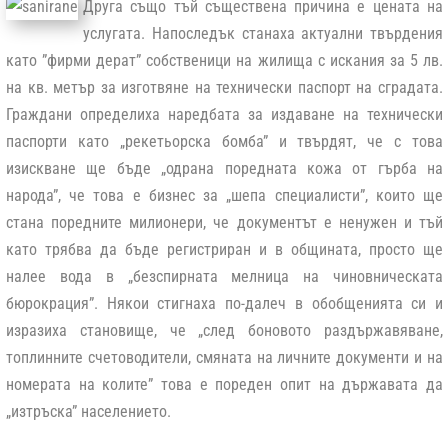
Друга също тъй съществена причина е цената на
услугата. Напоследък станаха актуални твърдения
като ”фирми дерат” собственици на жилища с искания за 5 лв.
на кв. метър за изготвяне на технически паспорт на сградата.
Граждани определиха наредбата за издаване на технически
паспорти като „рекетьорска бомба” и твърдят, че с това
изискване ще бъде „одрана поредната кожа от гърба на
народа”, че това е бизнес за „шепа специалисти”, които ще
стана поредните милионери, че документът е ненужен и тъй
като трябва да бъде регистриран и в общината, просто ще
налее вода в „безспирната мелница на чиновническата
бюрокрация”. Някои стигнаха по-далеч в обобщенията си и
изразиха становище, че „след боновото раздържавяване,
топлинните счетоводители, смяната на личните документи и на
номерата на колите” това е пореден опит на държавата да
„изтръска” населението.