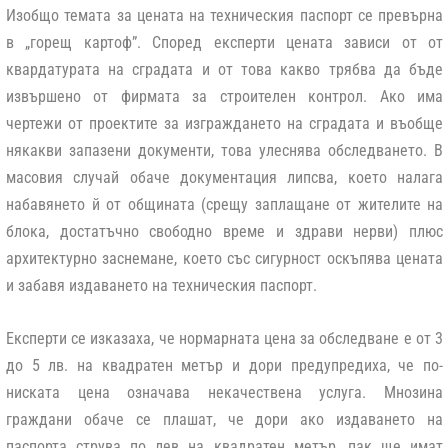
Изобщо темата за цената на техническия паспорт се превърна
в „горещ картоф”. Според експерти цената зависи от от
квардатурата на сградата и от това какво трябва да бъде
извършено от фирмата за строителен контрол. Ако има
чертежи от проектите за изграждането на сградата и въобще
някакви запазени документи, това улеснява обследването. В
масовия случай обаче документация липсва, което налага
набавянето й от общината (срещу заплащане от жителите на
блока, достатъчно свободно време и здрави нерви) плюс
архитектурно заснемане, което със сигурност оскъпява цената
и забавя издаването на техническия паспорт.
Експерти се изказаха, че нормарната цена за обследване е от 3
до 5 лв. на квадратен метър и дори предупредиха, че по-
ниската цена означава некачествена услуга. Мнозина
граждани обаче се плашат, че дори ако издаването на
паспорта струва по лев на квадратен метър, пак ще имат