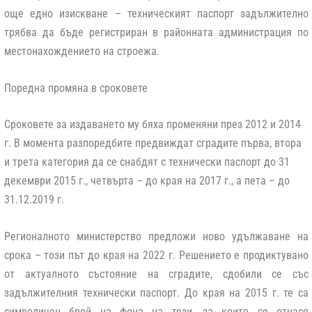
още едно изискване – техническият паспорт задължително
трябва да бъде регистриран в районната администрация по
местонахождението на строежа.
Поредна промяна в сроковете
Сроковете за издаването му бяха променяни през 2012 и 2014
г. В момента разпоредбите предвиждат сградите първа, втора
и трета категория да се снабдят с технически паспорт до 31
декември 2015 г., четвърта – до края на 2017 г., а пета – до
31.12.2019 г.
Регионалното министерство предложи ново удължаване на
срока – този път до края на 2022 г. Решението е продиктувано
от актуалното състояние на сградите, сдобили се със
задължителния технически паспорт. До края на 2015 г. те са
символичен брой на фона на тези, за които се отнася