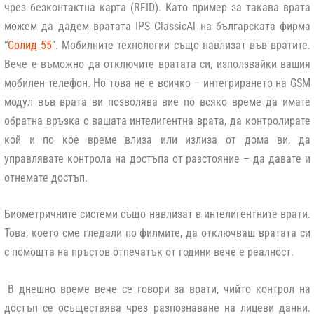
чрез безконтактна карта (RFID). Като пример за такава врата
можем да дадем вратата IPS ClassicAl на българската фирма
“
Солид 55
”. Мобилните технологии също навлизат във вратите.
Вече е въможно да отключите вратата си, използвайки вашия
мобилен телефон. Но това не е всичко – интегрирането на GSM
модул във врата ви позволява вие по всяко време да имате
обратна връзка с вашата интелигентна врата, да контролирате
кой и по кое време влиза или излиза от дома ви, да
управлявате контрола на достъпа от разстояние – да давате и
отнемате достъп.
Биометричните системи също навлизат в интелигентните врати.
Това, което сме гледали по филмите, да отключваш вратата си
с помощта на пръстов отпечатък от години вече е реалност.
В днешно време вече се говори за врати, чийто контрол на
достъп се осъществява чрез разпознаване на лицеви данни.