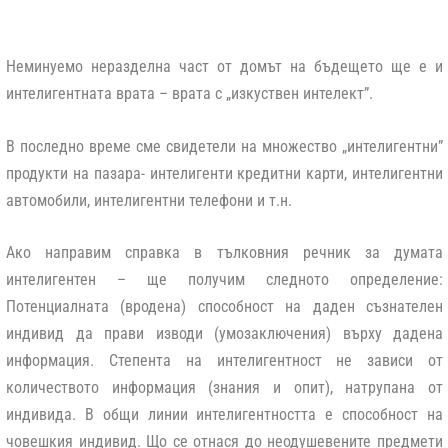
Неминуемо неразделна част от домът на бъдещето ще е и
интелигентната врата – врата с „изкуствен интелект”.
В последно време сме свидетели на множество „интелигентни”
продукти на пазара- интелигенти кредитни карти, интелигентни
автомобили, интелигентни телефони и т.н.
Ако направим справка в тълковния речник за думата
интелигентен – ще получим следното определение:
Потенциалната (вродена) способност на даден съзнателен
индивид да прави изводи (умозаключения) върху дадена
информация. Степента на интелигентност не зависи от
количеството информация (знания и опит), натрупана от
индивида. В общи линии интелигентността е способност на
човешкия индивид. Що се отнася до неодушевените предмети