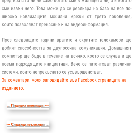
пред вратата ни не само когато сме в жилището ни, а и когато
сме извън него. Това може да се реализра на база на все по-
широко навлизащите мобилни мрежи от трето поколение,
които позволяват пренасяне и на видеоинформация.
През следващите години вратите и скритите телекамери ще
добият способността за двупосочна комуникация. Домашният
компютър ще бъде в течение на всичко, което се случва и ще
поема подходящите инициативи. Вече се патентоват различни
системи, които непрекъснато се усъвършенстват.
За коментари, моля заповядайте във Facebook страницата на
изданието.
←
Предишна публикация ---
--- Следваща публикация
→