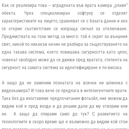
Как се реализира това – вградената във врата камера „улавя”
обекта. Чрез специализиран софтуер се отделят
характеристиките на лицето, сравняват се с базата данни и ако
се открие съответствие се изпраща сигнал за отключване.
Предимствата на този метод са много: той е скрит за външния
свят, никой по никакъв начин не разбира за съществуването на
една такава система, което повишава сигурността като цяло;
човекът свободно може да се движи пред вратата; степента на
сигурност на самата система за идентифициране е по-висока.
А защо да не заменим познатата на всички ни шпионка с
видеокамера? И това вече се предлага в интелигентните врати.
Така без да изоставяме предпочитания фотьойл, ние можем да
видим кой е пред входа и да решим дали да му отворим или
не. А защо да спираме само до тук? С развитието на
технологиите в скоро време ще е възможно да видим кой стои