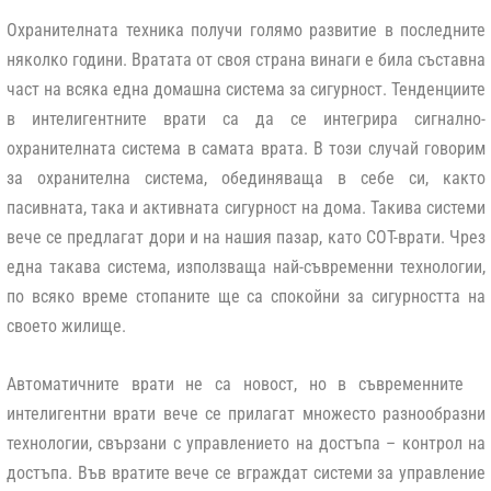
Охранителната техника получи голямо развитие в последните
няколко години. Вратата от своя страна винаги е била съставна
част на всяка една домашна система за сигурност. Тенденциите
в интелигентните врати са да се интегрира сигнално-
охранителната система в самата врата. В този случай говорим
за охранителна система, обединяваща в себе си, както
пасивната, така и активната сигурност на дома. Такива системи
вече се предлагат дори и на нашия пазар, като СОТ-врати. Чрез
една такава система, използваща най-съвременни технологии,
по всяко време стопаните ще са спокойни за сигурността на
своето жилище.
Автоматичните врати не са новост, но в съвременните
интелигентни врати вече се прилагат множесто разнообразни
технологии, свързани с управлението на достъпа – контрол на
достъпа. Във вратите вече се вграждат системи за управление