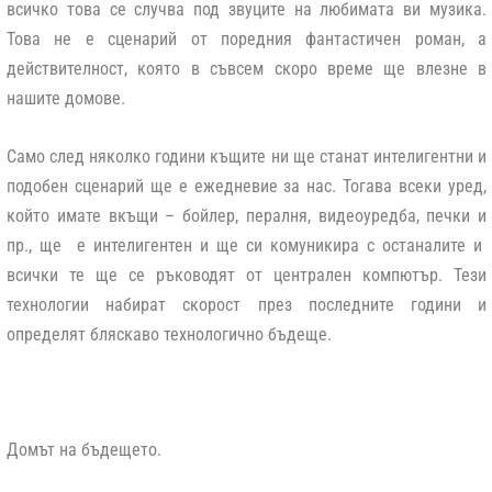
всичко това се случва под звуците на любимата ви музика.
Това не е сценарий от поредния фантастичен роман, а
действителност, която в съвсем скоро време ще влезне в
нашите домове.
Само след няколко години къщите ни ще станат интелигентни и
подобен сценарий ще е ежедневие за нас. Тогава всеки уред,
който имате вкъщи – бойлер, пералня, видеоуредба, печки и
пр., ще е интелигентен и ще си комуникира с останалите и
всички те ще се ръководят от централен компютър. Тези
технологии набират скорост през последните години и
определят бляскаво технологично бъдеще.
Домът на бъдещето.