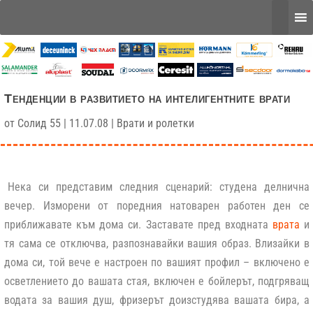
Тенденции в развитието на интелигентните врати
от
Солид 55
|
11.07.08
|
Врати и ролетки
Нека си представим следния сценарий: студена делнична
вечер. Изморени от поредния натоварен работен ден се
приближавате към дома си. Заставате пред входната
врата
и
тя сама се отключва, разпознавайки вашия образ. Влизайки в
дома си, той вече е настроен по вашият профил – включено е
осветлението до вашата стая, включен е бойлерът, подгряващ
водата за вашия душ, фризерът доизстудява вашата бира, а