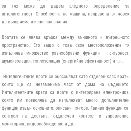
за тях може да дадем следното определение за
интелигентност: Спосбността на машина, направена от човек
да възприема и използва знания.
Вратата се явява връзка между външното и вътрешното
пространство. Ето защо с това свое местоположение тя
изпълнява множество разнообразни функции – сигурност,
шумоизолация, топлозолация (енергийна ефективност) и т.н.
Интелигентните врати се обособяват като отделен клас врати,
които ще са незаменима част от дома на бъдещето.
Интелигентните врати са врати с интегрирана електроника,
която им позволява да изпълняват много допълнителни
функции извън основните, описани по-горе. Такива функции са:
контрол на достъпа, отдалечен контрол и управление,
мониторинг, видеонаблюдение и др.