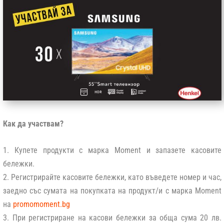
Как да участвам?
1. Купете продукти с марка Moment и запазете касовите
бележки.
2. Регистрирайте касовите бележки, като въведете номер и час,
заедно със сумата на покупката на продукт/и с марка Moment
на
promomoment.bg
3. При регистриране на касови бележки за обща сума 20 лв.