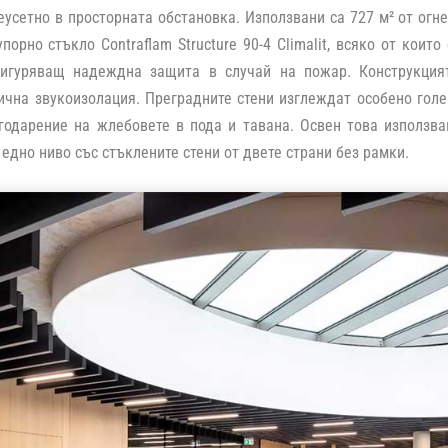
еусетно в просторната обстановка. Използвани са 727 м² от огне
упорно стъкло Contraflam Structure 90-4 Climalit, всяко от коит
сигуряващ надеждна защита в случай на пожар. Конструкция
ична звукоизолация. Преградните стени изглеждат особено голе
годарение на жлебовете в пода и тавана. Освен това използва
 едно ниво със стъклените стени от двете страни без рамки.