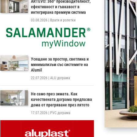
ARTEVO: 360° производителност,
ефективност и гъвкавост в
интегрирана премиум система
03.08.2026
|
Врати и ролетки
Усещане за простор, светлина и
минимализъм със системите на
Alumil
22.07.2026
|
ALU дограма
Не само през зимата. Как
качествената дограма предпазва
дома от прегряване през лятото
17.07.2026
|
PVC дограма