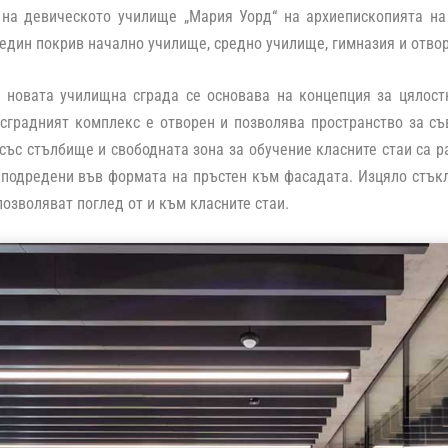
 на девическото училище „Мария Уорд“ на архиепископията на 
един покрив начално училище, средно училище, гимназия и отво
а новата училищна сграда се основава на концепция за цялост
 сградният комплекс е отворен и позволява пространство за с
със стълбище и свободната зона за обучение класните стаи са 
 подредени във формата на пръстен към фасадата. Изцяло стъкл
позволяват поглед от и към класните стаи.