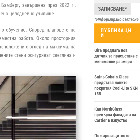
Бамберг, завършена през 2022 г.,
рено целодневно училище.
*Информирано съгласие
но обучение. Според плановете на
ПУБЛИКАЦИ
И
ъвместна работа. Около просторния
разположени с оглед на максимална
Gira предлага нов
ените стени осигуряват светлина и
датчик за присъствие с
минимални размери
Saint-Gobain Glass
представя новите
покрития Cool-Lite SKN
155
Как NorthGlass
превърна фасадата на
Cartier в изкуство
Пожарозащитното