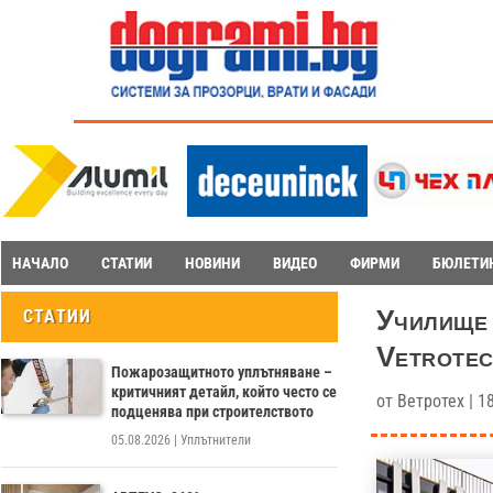
НАЧАЛО
СТАТИИ
НОВИНИ
ВИДЕО
ФИРМИ
БЮЛЕТИ
Училище 
СТАТИИ
Vetrote
Пожарозащитното уплътняване –
критичният детайл, който често се
от
Ветротех
|
18
подценява при строителството
05.08.2026
|
Уплътнители