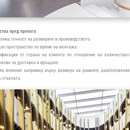
ства пред проекта
оляма точност на размерите в производството.
но пространство по време на монтажа.
ификации от страна на клиента по отношение на количествата
окове за доставка и връщане.
ало влияние например върху размера на рамките, разположение
 стъклата.