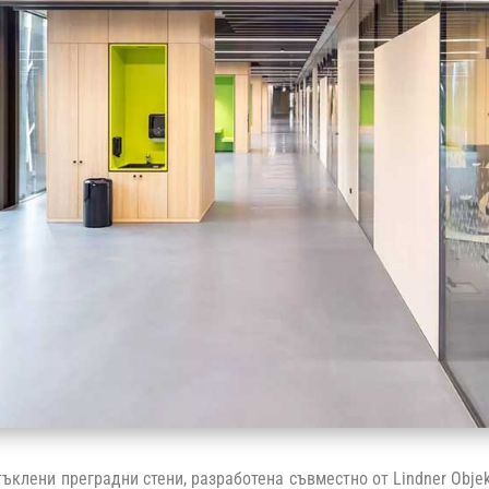
тъклени преградни стени, разработена съвместно от Lindner Obje