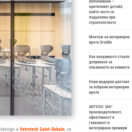
уплътняване –
критичният детайл,
който често се
подценява при
строителството
Монтаж на интериорна
врата Gradde
Как вакуумното стъкло
допринася за
опазването на климата
Нови модерни цветове
за избрани интериорни
врати
ARTEVO: 360°
производителност,
ефективност и
гъвкавост в
интегрирана премиум
ktdesign и
Vetrotech Saint-Gobain
, се