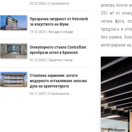
02.02.2026
|
Стъклопакети
вписва почти н
351 м² от огне
Прозрачна сигурност от Vetrotech
челна фуга, о
за изкуството на Мунк
предлага и отл
19.12.2025
|
Фасади и огради
без рамки, бла
интегрирани на
Огнеупорното стъкло Contraflam
преобрази хотел в Брюксел
01.12.2025
|
Защитни стъкла
Стъклена хармония: когато
модерното остъкляване запазва
духа на архитектурата
03.11.2025
|
Стъклопакети