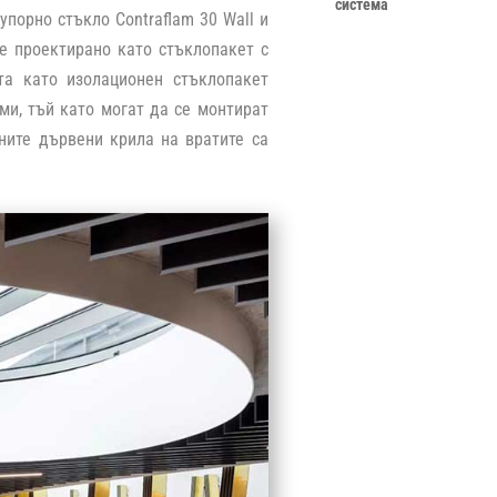
система
упорно стъкло Contraflam 30 Wall и
о е проектирано като стъклопакет с
та като изолационен стъклопакет
ми, тъй като могат да се монтират
ните дървени крила на вратите са