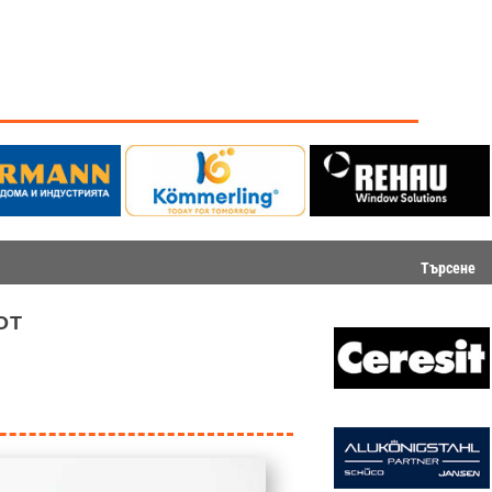
Търсене
от