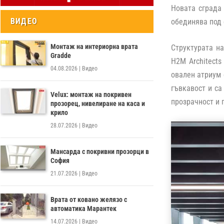
Новата сграда
ВИДЕО
обединява под 
Монтаж на интериорна врата
Структурата н
Gradde
H2M Architects
04.08.2026
|
Видео
овален атриум 
гъвкавост и са
Velux: монтаж на покривен
прозрачност и 
прозорец, нивелиране на каса и
крило
28.07.2026
|
Видео
Мансарда с покривни прозорци в
София
21.07.2026
|
Видео
Врата от ковано желязо с
автоматика Марантек
14.07.2026
|
Видео