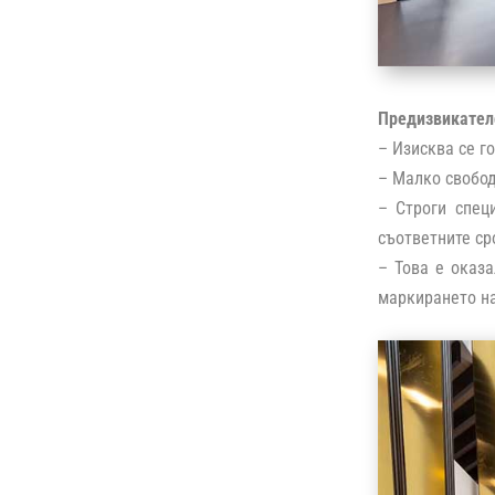
Предизвикател
– Изисква се г
– Малко свобод
– Строги спец
съответните ср
– Това е оказ
маркирането на