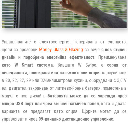
Управляваните с електроенергия, генерирана от слънцето,
щори за прозорци
Morley Glass & Glazing
са вече
с нов стилен
дизайн и подобрена енергийна ефективност
. Преименувана
като W Smart система
, бившата W Swipe, е
серия от
венециански, плисирани или затъмнителни щори,
капсулирани
в 20, 22, 27, 29 или 32-милимитрови кухини, оборудвани с 3,6 V
ел. двигател, захранван от литиево-йонна батерия, поместена в
модул с нов дизайн.
Батерията може да се зарежда чрез
микро USB порт
или чрез външен слънчев панел
, като и двата
варианта се предлагат като опция. Щорите могат да се
управляват и чрез
99-канално дистанционно управление.