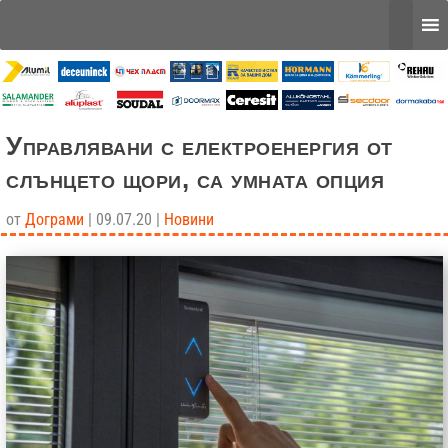
Управлявани с електроенергия от
слънцето щори, са умната опция
от
Дограми
|
09.07.20
|
Новини