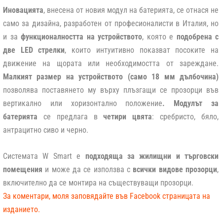
Иновацията
, внесена от новия модул на батерията, се отнася не
само за дизайна, разработен от професионалисти в Италия, но
и за
функционалността на устройството
, която е
подобрена с
две LED стрелки
, които интуитивно показват посоките на
движение на щората или необходимостта от зареждане.
Малкият размер на устройството (само 18 мм дълбочина)
позволява поставянето му върху плъзгащи се прозорци във
вертикално или хоризонтално положение
. Модулът за
батерията
се предлага в
четири цвята
: сребристо, бяло,
антрацитно сиво и черно.
Системата W Smart е
подходяща за жилищни и търговски
помещения
и може да се използва с
всички видове прозорци
,
включително да се монтира на съществуващи прозорци.
За коментари, моля заповядайте във Facebook страницата на
изданието.