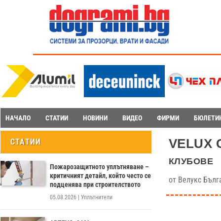
НАЧАЛО
СТАТИИ
НОВИНИ
ВИДЕО
ФИРМИ
БЮЛЕТИ
VELUX Gr
СТАТИИ
клубове
Пожарозащитното уплътняване –
критичният детайл, който често се
от
Велукс Бълг
подценява при строителството
05.08.2026
|
Уплътнители