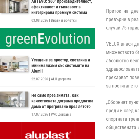
ARTEVO: 360° производителност,
ефективност и гъвкавост в
Приток на дне
интегрирана премиум система
превърне в реа
03.08.2026
|
Врати и ролетки
случай 75-годи
VELUX внася дн
множеството бъ
Усещане за простор, светлина и
абсолютно безп
минимализъм със системите на
здравословната
Alumil
прекарват пове
22.07.2026
|
ALU дограма
за постигането
Не само през зимата. Как
качествената дограма предпазва
„Сборният пунк
дома от прегряване през лятото
преди и след к
17.07.2026
|
PVC дограма
спортната трен
обществената и