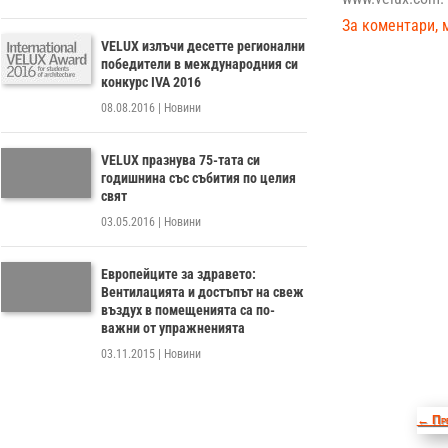
За коментари, 
VELUX излъчи десетте регионални
победители в международния си
конкурс IVA 2016
08.08.2016
|
Новини
VELUX празнува 75-тата си
годишнина със събития по целия
свят
03.05.2016
|
Новини
Европейците за здравето:
Вентилацията и достъпът на свеж
въздух в помещенията са по-
важни от упражненията
03.11.2015
|
Новини
←
Пр