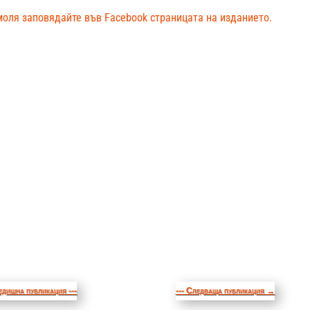
моля заповядайте във Facebook страницата на изданието.
едишна публикация ---
--- Следваща публикация
→