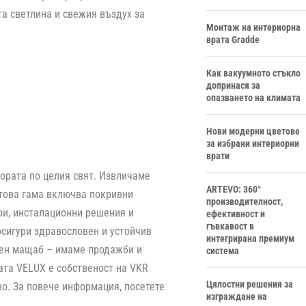
а светлина и свежия въздух за
Монтаж на интериорна
врата Gradde
Как вакуумното стъкло
допринася за
опазването на климата
Нови модерни цветове
за избрани интериорни
врати
хората по целия свят. Извличаме
ARTEVO: 360°
ктова гама включва покривни
производителност,
ри, инсталационни решения и
ефективност и
гъвкавост в
осигури здравословен и устойчив
интегрирана премиум
овен мащаб – имаме продажби и
система
пата VELUX е собственост на VKR
Цялостни решения за
во. За повече информация, посетете
изграждане на