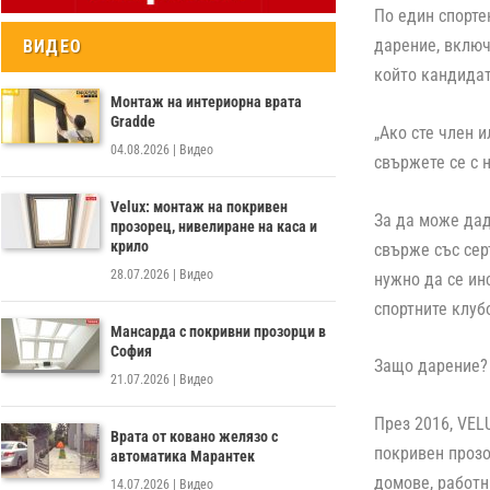
По един спорте
дарение, включ
ВИДЕО
който кандидат
Монтаж на интериорна врата
Gradde
„Ако сте член 
04.08.2026
|
Видео
свържете се с 
Velux: монтаж на покривен
За да може дад
прозорец, нивелиране на каса и
крило
свърже със сер
28.07.2026
|
Видео
нужно да се ин
спортните клуб
Мансарда с покривни прозорци в
София
Защо дарение?
21.07.2026
|
Видео
През 2016, VEL
Врата от ковано желязо с
покривен прозо
автоматика Марантек
домове, работн
14.07.2026
|
Видео