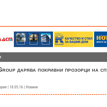
Н
oup дарява покривни прозорци на сп
ария
|
18.05.16
|
Новини