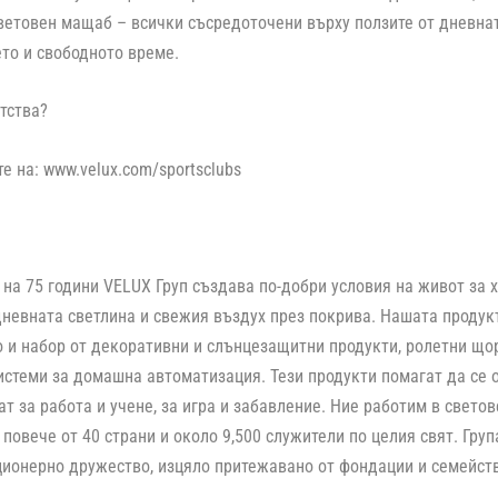
ветовен мащаб – всички съсредоточени върху ползите от дневнат
ето и свободното време.
тства?
е на: www.velux.com/sportsclubs
на 75 години VELUX Груп създава по-добри условия на живот за 
невната светлина и свежия въздух през покрива. Нашата проду
о и набор от декоративни и слънцезащитни продукти, ролетни що
истеми за домашна автоматизация. Тези продукти помагат да се 
т за работа и учене, за игра и забавление. Ние работим в свет
 повече от 40 страни и около 9,500 служители по целия свят. Гру
кционерно дружество, изцяло притежавано от фондации и семейст