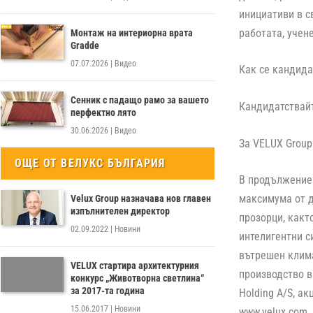
инициативи в с
работата, учен
Монтаж на интериорна врата
Gradde
07.07.2026
|
Видео
Как се кандида
Сенник с падащо рамо за вашето
Кандидатствайт
перфектно лято
30.06.2026
|
Видео
За VELUX Group
ОЩЕ ОТ ВЕЛУКС БЪЛГАРИЯ
В продължение 
максимума от д
Velux Group назначава нов главен
изпълнителен директор
прозорци, какт
02.09.2022
|
Новини
интелигентни с
вътрешен клима
VELUX стартира архитектурния
производство в
конкурс „Животворна светлина“
за 2017-та година
Holding A/S, а
15.06.2017
|
Новини
www.velux.com.