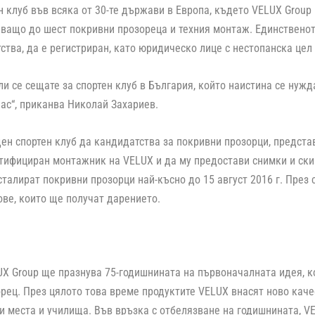
н клуб във всяка от 30-те държави в Европа, където VELUX Group
ващо до шест покривни прозореца и техния монтаж. Единственото
ства, да е регистриран, като юридическо лице с нестопанска цел
или се сещате за спортен клуб в България, който наистина се нужд
нас“, приканва Николай Захариев.
ен спортен клуб да кандидатства за покривни прозорци, представ
тифициран монтажник на VELUX и да му предостави снимки и ски
сталират покривни прозорци най-късно до 15 август 2016 г. През
ове, които ще получат дарението.
UX Group ще празнува 75-годишнината на първоначалната идея, 
рец. През цялото това време продуктите VELUX внасят ново качес
и места и училища. Във връзка с отбелязване на годишнината, V