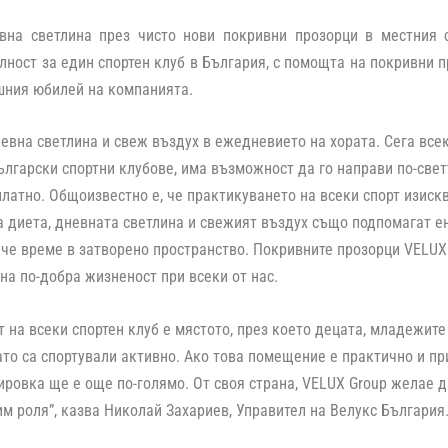
вна светлина през чисто нови покривни прозорци в местния с
лност за един спортен клуб в България, с помощта на покривни п
шния юбилей на компанията.
евна светлина и свеж въздух в ежедневието на хората. Сега все
лгарски спортни клубове, има възможност да го направи по-свет
латно. Общоизвестно е, че практикуването на всеки спорт изискв
 диета, дневната светлина и свежият въздух също подпомагат ен
че време в затворено пространство. Покривните прозорци VELU
 на по-добра жизненост при всеки от нас.
т на всеки спортен клуб е мястото, през което децата, младежите
ато са спортували активно. Ако това помещение е практично и пр
ировка ще е още по-голямо. От своя страна, VELUX Group желае д
м роля”, казва Николай Захариев, Управител на Велукс България