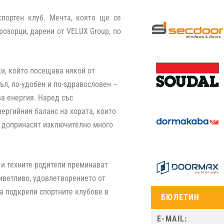
портен клуб. Мечта, която ще се
розорци, дарени от VELUX Group, по
ки, който посещава някой от
ъл, по-удобен и по-здравословен –
а енергия. Наред със
ергийния баланс на хората, които
X допринасят изключително много
 и техните родители преминават
иветливо, удовлетворението от
а подкрепи спортните клубове в
БЮЛЕТИН
.