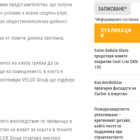
 има представителство, ще получи
 условие е всеки спортен клуб,
*Информирано съгласие
 за общественополезна дейност.
ПУБЛИКАЦИ
И
ае от повече дневна светлина,
Saint-Gobain Glass
представя новите
покрития Cool-Lite SKN
ител на клуба трябва да се
155
ци на помещението, в което е
 септември VELUX Group ще подбере
Как NorthGlass
превърна фасадата на
Cartier в изкуство
Пожарозащитното
уплътняване –
критичният детайл,
която впоследствие се превръща в
който често се
тво на живот за хората в техните
подценява при
строителството
ELUX Group стартира няколко